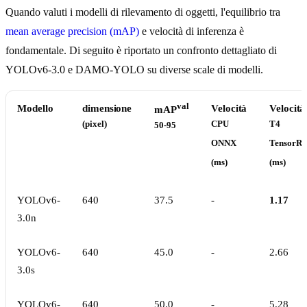
Quando valuti i modelli di rilevamento di oggetti, l'equilibrio tra
mean average precision (mAP)
e velocità di inferenza è
fondamentale. Di seguito è riportato un confronto dettagliato di
YOLOv6-3.0 e DAMO-YOLO su diverse scale di modelli.
val
Modello
dimensione
Velocità
Velocità
mAP
(pixel)
CPU
T4
50-95
ONNX
TensorR
(ms)
(ms)
YOLOv6-
640
37.5
-
1.17
3.0n
YOLOv6-
640
45.0
-
2.66
3.0s
YOLOv6-
640
50.0
-
5.28