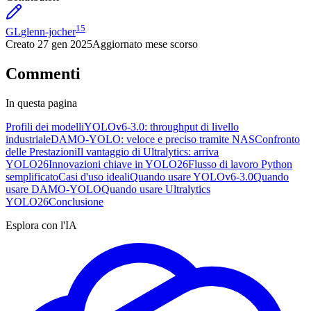
15
GL
glenn-jocher
Creato
27 gen 2025
Aggiornato
mese scorso
Commenti
In questa pagina
Profili dei modelli
YOLOv6-3.0: throughput di livello
industriale
DAMO-YOLO: veloce e preciso tramite NAS
Confronto
delle Prestazioni
Il vantaggio di Ultralytics: arriva
YOLO26
Innovazioni chiave in YOLO26
Flusso di lavoro Python
semplificato
Casi d'uso ideali
Quando usare YOLOv6-3.0
Quando
usare DAMO-YOLO
Quando usare Ultralytics
YOLO26
Conclusione
Esplora con l'IA