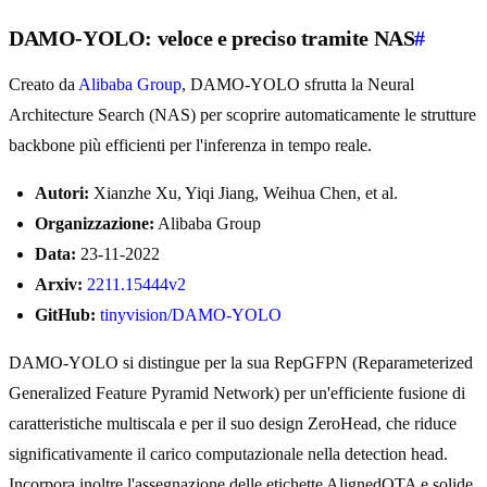
DAMO-YOLO: veloce e preciso tramite NAS
#
Creato da
Alibaba Group
, DAMO-YOLO sfrutta la Neural
Architecture Search (NAS) per scoprire automaticamente le strutture
backbone più efficienti per l'inferenza in tempo reale.
Autori:
Xianzhe Xu, Yiqi Jiang, Weihua Chen, et al.
Organizzazione:
Alibaba Group
Data:
23-11-2022
Arxiv:
2211.15444v2
GitHub:
tinyvision/DAMO-YOLO
DAMO-YOLO si distingue per la sua RepGFPN (Reparameterized
Generalized Feature Pyramid Network) per un'efficiente fusione di
caratteristiche multiscala e per il suo design ZeroHead, che riduce
significativamente il carico computazionale nella detection head.
Incorpora inoltre l'assegnazione delle etichette AlignedOTA e solide