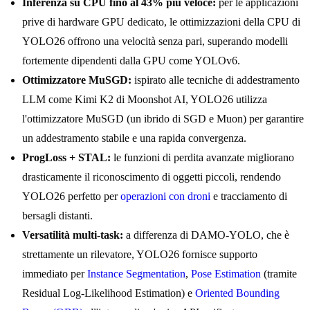
Inferenza su CPU fino al 43% più veloce:
per le applicazioni
prive di hardware GPU dedicato, le ottimizzazioni della CPU di
YOLO26 offrono una velocità senza pari, superando modelli
fortemente dipendenti dalla GPU come YOLOv6.
Ottimizzatore MuSGD:
ispirato alle tecniche di addestramento
LLM come Kimi K2 di Moonshot AI, YOLO26 utilizza
l'ottimizzatore MuSGD (un ibrido di SGD e Muon) per garantire
un addestramento stabile e una rapida convergenza.
ProgLoss + STAL:
le funzioni di perdita avanzate migliorano
drasticamente il riconoscimento di oggetti piccoli, rendendo
YOLO26 perfetto per
operazioni con droni
e tracciamento di
bersagli distanti.
Versatilità multi-task:
a differenza di DAMO-YOLO, che è
strettamente un rilevatore, YOLO26 fornisce supporto
immediato per
Instance Segmentation
,
Pose Estimation
(tramite
Residual Log-Likelihood Estimation) e
Oriented Bounding