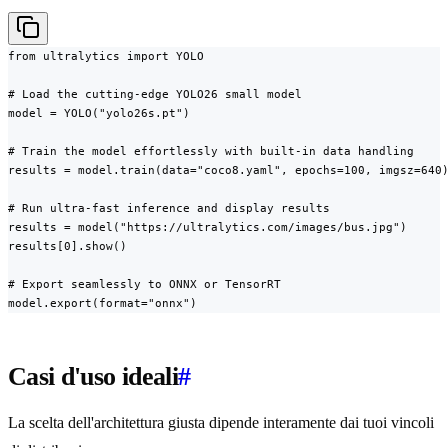
from ultralytics import YOLO

# Load the cutting-edge YOLO26 small model

model = YOLO("yolo26s.pt")

# Train the model effortlessly with built-in data handling

results = model.train(data="coco8.yaml", epochs=100, imgsz=640)
# Run ultra-fast inference and display results

results = model("https://ultralytics.com/images/bus.jpg")

results[0].show()

# Export seamlessly to ONNX or TensorRT

model.export(format="onnx")
Casi d'uso ideali
#
La scelta dell'architettura giusta dipende interamente dai tuoi vincoli