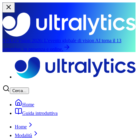
YOLO Vision 2026:
L'evento globale di vision AI torna il 13
settembre, in presenza e online.
Salta al contenuto principale
Cerca...
Home
Guida introduttiva
Home
Modalità