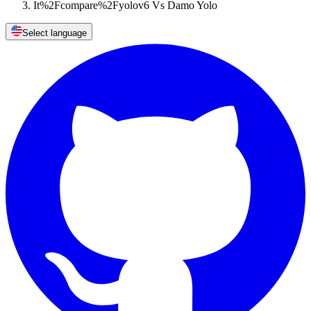
It%2Fcompare%2Fyolov6 Vs Damo Yolo
Select language