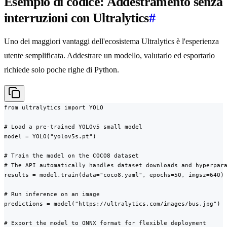
Esempio di codice: Addestramento senza
interruzioni con Ultralytics
#
Uno dei maggiori vantaggi dell'ecosistema Ultralytics è l'esperienza
utente semplificata. Addestrare un modello, valutarlo ed esportarlo
richiede solo poche righe di Python.
from ultralytics import YOLO

# Load a pre-trained YOLOv5 small model

model = YOLO("yolov5s.pt")

# Train the model on the COCO8 dataset

# The API automatically handles dataset downloads and hyperpara
results = model.train(data="coco8.yaml", epochs=50, imgsz=640)

# Run inference on an image

predictions = model("https://ultralytics.com/images/bus.jpg")

# Export the model to ONNX format for flexible deployment
