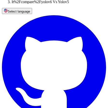
It%2Fcompare%2Fyolov6 Vs Yolov5
Select language