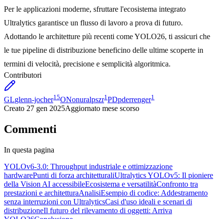
Per le applicazioni moderne, sfruttare l'ecosistema integrato
Ultralytics garantisce un flusso di lavoro a prova di futuro.
Adottando le architetture più recenti come YOLO26, ti assicuri che
le tue pipeline di distribuzione beneficino delle ultime scoperte in
termini di velocità, precisione e semplicità algoritmica.
Contributori
15
1
1
GL
glenn-jocher
ON
onuralpszr
PD
pderrenger
Creato
27 gen 2025
Aggiornato
mese scorso
Commenti
In questa pagina
YOLOv6-3.0: Throughput industriale e ottimizzazione
hardware
Punti di forza architetturali
Ultralytics YOLOv5: Il pioniere
della Vision AI accessibile
Ecosistema e versatilità
Confronto tra
prestazioni e architettura
Analisi
Esempio di codice: Addestramento
senza interruzioni con Ultralytics
Casi d'uso ideali e scenari di
distribuzione
Il futuro del rilevamento di oggetti: Arriva