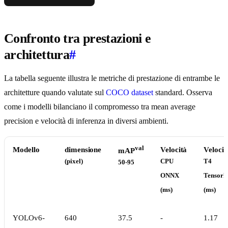
Confronto tra prestazioni e
architettura
#
La tabella seguente illustra le metriche di prestazione di entrambe le
architetture quando valutate sul
COCO dataset
standard. Osserva
come i modelli bilanciano il compromesso tra mean average
precision e velocità di inferenza in diversi ambienti.
val
Modello
dimensione
Velocità
Velocit
mAP
(pixel)
CPU
T4
50-95
ONNX
Tensor
(ms)
(ms)
YOLOv6-
640
37.5
-
1.17