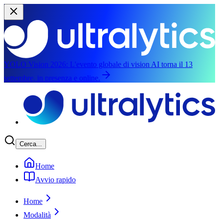
YOLO Vision 2026:
L'evento globale di vision AI torna il 13
settembre, in presenza e online.
Salta al contenuto principale
Cerca...
Home
Avvio rapido
Home
Modalità