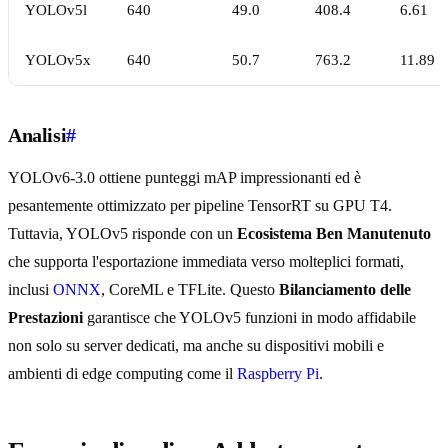
YOLOv5l
640
49.0
408.4
6.61
YOLOv5x
640
50.7
763.2
11.89
Analisi
#
YOLOv6-3.0 ottiene punteggi mAP impressionanti ed è
pesantemente ottimizzato per pipeline TensorRT su GPU T4.
Tuttavia, YOLOv5 risponde con un
Ecosistema Ben Manutenuto
che supporta l'esportazione immediata verso molteplici formati,
inclusi
ONNX
, CoreML e TFLite. Questo
Bilanciamento delle
Prestazioni
garantisce che YOLOv5 funzioni in modo affidabile
non solo su server dedicati, ma anche su dispositivi mobili e
ambienti di edge computing come il
Raspberry Pi
.