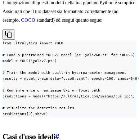
L'integrazione di questi modelli nella tua pipeline Python è semplice.
Assicurati che il tuo dataset sia formattato correttamente (ad
esempio,
COCO
standard) ed esegui quanto segue:
from ultralytics import YOLO

# Load a pretrained YOLOv7 model (or 'yolov6n.pt' for YOLOv6)

model = YOLO("yolov7.pt")

# Train the model with built-in hyperparameter management

results = model.train(data="coco8.yaml", epochs=100, imgsz=640)
# Run inference on an image URL or local path

predictions = model("https://ultralytics.com/images/bus.jpg")

# Visualize the detection results

predictions[0].show()
Casi d'uso ideali
#