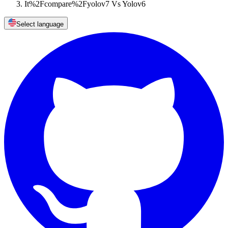
It%2Fcompare%2Fyolov7 Vs Yolov6
Select language