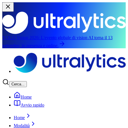
YOLO Vision 2026:
L'evento globale di vision AI torna il 13
settembre, in presenza e online.
Salta al contenuto principale
Cerca...
Home
Avvio rapido
Home
Modalità