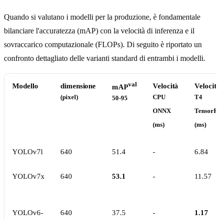
Quando si valutano i modelli per la produzione, è fondamentale
bilanciare l'accuratezza (mAP) con la velocità di inferenza e il
sovraccarico computazionale (FLOPs). Di seguito è riportato un
confronto dettagliato delle varianti standard di entrambi i modelli.
val
Modello
dimensione
Velocità
Velocit
mAP
(pixel)
CPU
T4
50-95
ONNX
TensorR
(ms)
(ms)
YOLOv7l
640
51.4
-
6.84
YOLOv7x
640
53.1
-
11.57
YOLOv6-
640
37.5
-
1.17