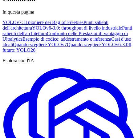
In questa pagina
YOLOv7: Il pioniere dei Bag-of-Freebies
Punti salienti
dell'architettura
YOLOv6-3.0: throughput di livello industriale
Punti
salienti dell'architettura
Confronto delle Prestazioni
Il vantaggio di
Ultralytics
Esempio di codice: addestramento e inferenza
Casi d'uso
ideali
Quando scegliere YOLOv7
Quando scegliere YOLOv6-3.0
Il
futuro: YOLO26
Esplora con l'IA