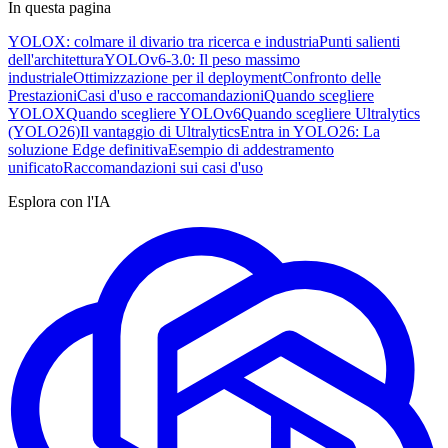
In questa pagina
YOLOX: colmare il divario tra ricerca e industria
Punti salienti
dell'architettura
YOLOv6-3.0: Il peso massimo
industriale
Ottimizzazione per il deployment
Confronto delle
Prestazioni
Casi d'uso e raccomandazioni
Quando scegliere
YOLOX
Quando scegliere YOLOv6
Quando scegliere Ultralytics
(YOLO26)
Il vantaggio di Ultralytics
Entra in YOLO26: La
soluzione Edge definitiva
Esempio di addestramento
unificato
Raccomandazioni sui casi d'uso
Esplora con l'IA