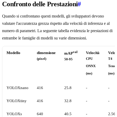
Confronto delle Prestazioni
#
Quando si confrontano questi modelli, gli sviluppatori devono
valutare l'accuratezza grezza rispetto alla velocità di inferenza e al
numero di parametri. La seguente tabella evidenzia le prestazioni di
entrambe le famiglie di modelli su varie dimensioni.
val
Modello
dimensione
Velocità
Veloc
mAP
(pixel)
CPU
T4
50-95
ONNX
Tens
(ms)
(ms)
YOLOXnano
416
25.8
-
-
YOLOXtiny
416
32.8
-
-
YOLOXs
640
40.5
-
2.56