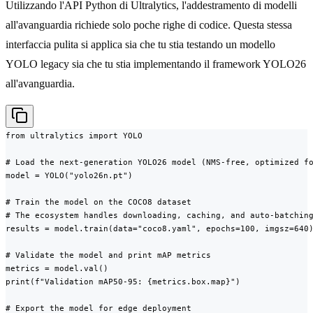
Utilizzando l'API Python di Ultralytics, l'addestramento di modelli
all'avanguardia richiede solo poche righe di codice. Questa stessa
interfaccia pulita si applica sia che tu stia testando un modello
YOLO legacy sia che tu stia implementando il framework YOLO26
all'avanguardia.
from ultralytics import YOLO

# Load the next-generation YOLO26 model (NMS-free, optimized fo
model = YOLO("yolo26n.pt")

# Train the model on the COCO8 dataset

# The ecosystem handles downloading, caching, and auto-batching
results = model.train(data="coco8.yaml", epochs=100, imgsz=640)
# Validate the model and print mAP metrics

metrics = model.val()

print(f"Validation mAP50-95: {metrics.box.map}")

# Export the model for edge deployment
