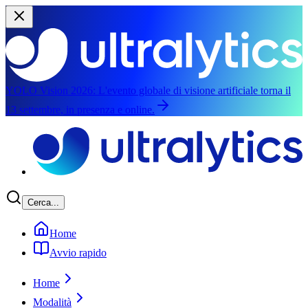
YOLO Vision 2026:
L'evento globale di visione artificiale torna il
13 settembre, in presenza e online.
Vai al contenuto principale
Cerca...
Home
Avvio rapido
Home
Modalità