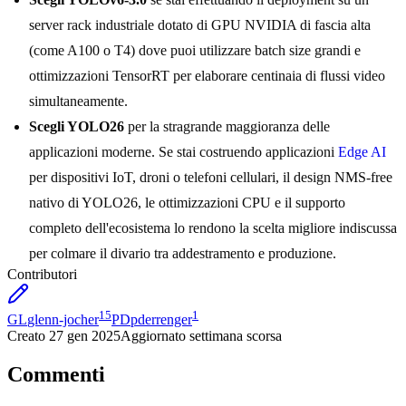
server rack industriale dotato di GPU NVIDIA di fascia alta
(come A100 o T4) dove puoi utilizzare batch size grandi e
ottimizzazioni TensorRT per elaborare centinaia di flussi video
simultaneamente.
Scegli YOLO26
per la stragrande maggioranza delle
applicazioni moderne. Se stai costruendo applicazioni
Edge AI
per dispositivi IoT, droni o telefoni cellulari, il design NMS-free
nativo di YOLO26, le ottimizzazioni CPU e il supporto
completo dell'ecosistema lo rendono la scelta migliore indiscussa
per colmare il divario tra addestramento e produzione.
Contributori
15
1
GL
glenn-jocher
PD
pderrenger
Creato
27 gen 2025
Aggiornato
settimana scorsa
Commenti