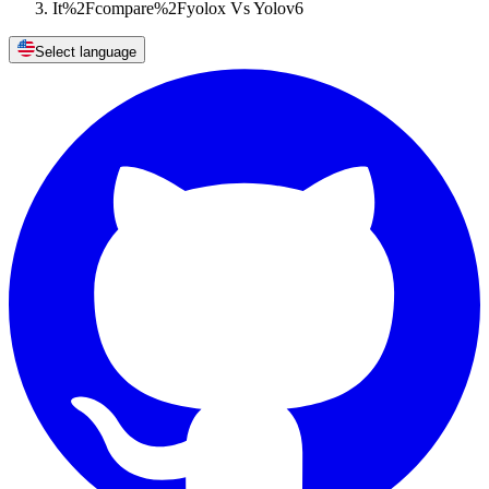
It%2Fcompare%2Fyolox Vs Yolov6
Select language