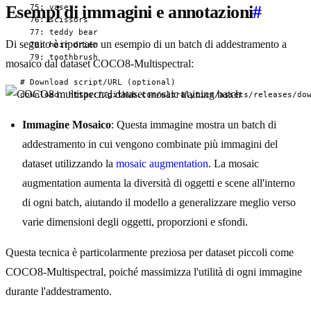
Esempi di immagini e annotazioni
#
  75: vase

  76: scissors

  77: teddy bear

Di seguito è riportato un esempio di un batch di addestramento a
  78: hair drier

  79: toothbrush

mosaico dal dataset COCO8-Multispectral:
# Download script/URL (optional)

download: https://github.com/ultralytics/assets/releases/do
Immagine Mosaico
: Questa immagine mostra un batch di
addestramento in cui vengono combinate più immagini del
dataset utilizzando la
mosaic augmentation
. La mosaic
augmentation aumenta la diversità di oggetti e scene all'interno
di ogni batch, aiutando il modello a generalizzare meglio verso
varie dimensioni degli oggetti, proporzioni e sfondi.
Questa tecnica è particolarmente preziosa per dataset piccoli come
COCO8-Multispectral, poiché massimizza l'utilità di ogni immagine
durante l'addestramento.