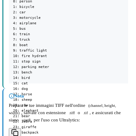
  0: person

  1: bicycle

  2: car

  3: motorcycle

  4: airplane

  5: bus

  6: train

  7: truck

  8: boat

  9: traffic light

  10: fire hydrant

  11: stop sign

  12: parking meter

  13: bench

  14: bird

  15: cat

  16: dog

  17: horse

Nota
  18: sheep

Prepara le tue immagini TIFF nell'ordine
  19: cow

(channel, height, 
  20: elephant

, salvate con estensione
o
, e assicurati che
width)
.tiff
.tif
  21: bear

siano
per l'uso con Ultralytics:
uint8
  22: zebra

  23: giraffe

  24: backpack
