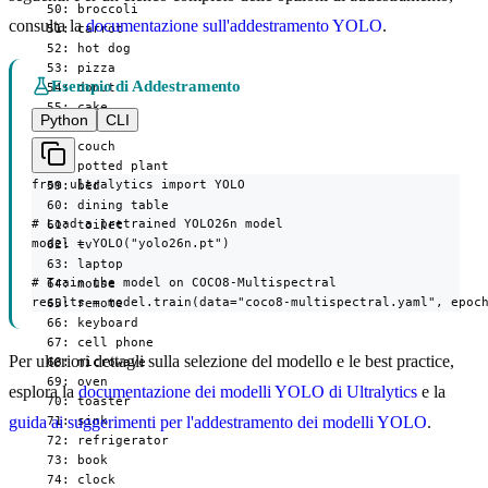
  50: broccoli

consulta la
documentazione sull'addestramento YOLO
.
  51: carrot

  52: hot dog

  53: pizza

Esempio di Addestramento
  54: donut

  55: cake

Python
CLI
  56: chair

  57: couch

  58: potted plant

from ultralytics import YOLO

  59: bed

  60: dining table

# Load a pretrained YOLO26n model

  61: toilet

model = YOLO("yolo26n.pt")

  62: tv

  63: laptop

# Train the model on COCO8-Multispectral

  64: mouse

results = model.train(data="coco8-multispectral.yaml", epoc
  65: remote

  66: keyboard

  67: cell phone

Per ulteriori dettagli sulla selezione del modello e le best practice,
  68: microwave

  69: oven

esplora la
documentazione dei modelli YOLO di Ultralytics
e la
  70: toaster

guida ai suggerimenti per l'addestramento dei modelli YOLO
.
  71: sink

  72: refrigerator

  73: book

  74: clock
