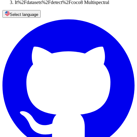
It%2Fdatasets%2Fdetect%2Fcoco8 Multispectral
Select language