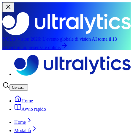
YOLO Vision 2026:
L'evento globale di vision AI torna il 13
settembre, in presenza e online.
Vai al contenuto principale
Cerca...
Home
Avvio rapido
Home
Modalità