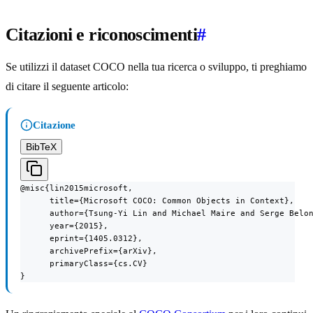
Citazioni e riconoscimenti
#
Se utilizzi il dataset COCO nella tua ricerca o sviluppo, ti preghiamo
di citare il seguente articolo:
Citazione
BibTeX
@misc{lin2015microsoft,

      title={Microsoft COCO: Common Objects in Context},

      author={Tsung-Yi Lin and Michael Maire and Serge Belon
      year={2015},

      eprint={1405.0312},

      archivePrefix={arXiv},

      primaryClass={cs.CV}

}