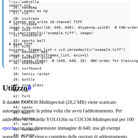
  25: umbrella

import cv2

  26: handbag

import numpy as np

  27: tie

  28: suitcase

# Create and write 10-channel TIFF

  29: frisbee

image = np.ones((10, 640, 640), dtype=np.uint8)  # CHW-order
  30: skis

cv2.imwritemulti("example.tiff", image)

  31: snowboard

  32: sports ball

# Read TIFF

  33: kite

success, frames_list = cv2.imreadmulti("example.tiff")

  34: baseball bat

image = np.stack(frames_list, axis=2)

  35: baseball glove

print(image.shape)  # (640, 640, 10)  HWC-order for trainin
  36: skateboard

  37: surfboard

  38: tennis racket

  39: bottle

  40: wine glass

Utilizzo
#
  41: cup

  42: fork

Il dataset COCO8-Multispectral (20,2 MB) viene scaricato
  43: knife

  44: spoon

automaticamente la prima volta che avvii l'addestramento. Per
  45: bowl

  46: banana

addestrare un modello YOLO26n su COCO8-Multispectral per 100
  47: apple

epoche
con una dimensione immagine di 640, usa gli esempi
  48: sandwich

  49: orange

seguenti. Per un elenco completo delle opzioni di addestramento,