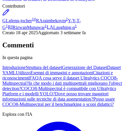
Contributori
10
2
GL
glenn-jocher
RA
raimbekovm
Y-
Y-T-
1
1
1
G
RI
RizwanMunawar
LA
Laughing-q
Creato
18 apr 2025
Aggiornato
3 settimane fa
Commenti
In questa pagina
Introduzione
Struttura del dataset
Generazione del Dataset
Dataset
YAML
Utilizzo
Esempi di immagini e annotazioni
Citazioni e
riconoscimenti
FAQ
A cosa serve il dataset Ultralytics COCO8-
Multispectral?
In che modo i dati multispettrali migliorano l'object
detection?
COCO8-Multispectral è compatibile con Ultralytics
Platform e i modelli YOLO?
Dove posso trovare maggiori
informazioni sulle tecniche di data augmentation?
Posso usare
COCO8-Multispectral per il benchmarking o scopi didattici?
Esplora con l'IA