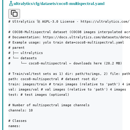
ultralytics/cfg/datasets/coco8-multispectral.yaml
# Ultralytics 🚀 AGPL-3.0 License - https://ultralytics.com/l
# COCO8-Multispectral dataset (COCO8 images interpolated acr
# Documentation: https://docs.ultralytics.com/datasets/detec
# Example usage: yolo train data=coco8-multispectral.yaml

# parent

# ├── ultralytics

# └── datasets

#     └── coco8-multispectral ← downloads here (20.2 MB)

# Train/val/test sets as 1) dir: path/to/imgs, 2) file: path
path: coco8-multispectral # dataset root dir

train: images/train # train images (relative to 'path') 4 im
val: images/val # val images (relative to 'path') 4 images

test: # test images (optional)

# Number of multispectral image channels

channels: 10

# Classes

names:
