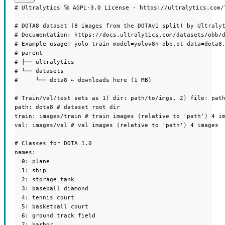
# Ultralytics 🚀 AGPL-3.0 License - https://ultralytics.com/l
# DOTA8 dataset (8 images from the DOTAv1 split) by Ultralyt
# Documentation: https://docs.ultralytics.com/datasets/obb/d
# Example usage: yolo train model=yolov8n-obb.pt data=dota8.
# parent

# ├── ultralytics

# └── datasets

#     └── dota8 ← downloads here (1 MB)

# Train/val/test sets as 1) dir: path/to/imgs, 2) file: path
path: dota8 # dataset root dir

train: images/train # train images (relative to 'path') 4 im
val: images/val # val images (relative to 'path') 4 images

# Classes for DOTA 1.0

names:

  0: plane

  1: ship

  2: storage tank

  3: baseball diamond

  4: tennis court

  5: basketball court

  6: ground track field

  7: harbor
