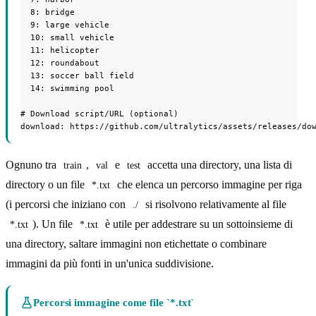
  8: bridge

  9: large vehicle

  10: small vehicle

  11: helicopter

  12: roundabout

  13: soccer ball field

  14: swimming pool

# Download script/URL (optional)

download: https://github.com/ultralytics/assets/releases/do
Ognuno tra
,
e
accetta una directory, una lista di
train
val
test
directory o un file
che elenca un percorso immagine per riga
*.txt
(i percorsi che iniziano con
si risolvono relativamente al file
./
). Un file
è utile per addestrare su un sottoinsieme di
*.txt
*.txt
una directory, saltare immagini non etichettate o combinare
immagini da più fonti in un'unica suddivisione.
Percorsi immagine come file `*.txt`