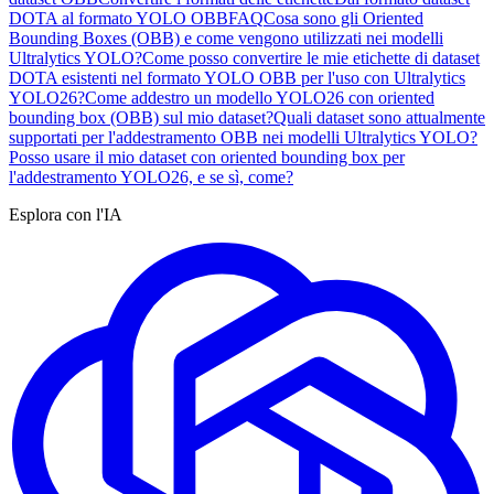
DOTA al formato YOLO OBB
FAQ
Cosa sono gli Oriented
Bounding Boxes (OBB) e come vengono utilizzati nei modelli
Ultralytics YOLO?
Come posso convertire le mie etichette di dataset
DOTA esistenti nel formato YOLO OBB per l'uso con Ultralytics
YOLO26?
Come addestro un modello YOLO26 con oriented
bounding box (OBB) sul mio dataset?
Quali dataset sono attualmente
supportati per l'addestramento OBB nei modelli Ultralytics YOLO?
Posso usare il mio dataset con oriented bounding box per
l'addestramento YOLO26, e se sì, come?
Esplora con l'IA