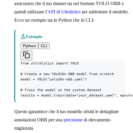
assicurarsi che il tuo dataset sia nel formato YOLO OBB e
quindi utilizzare l'
API di Ultralytics
per addestrare il modello.
Ecco un esempio sia in Python che in CLI:
Esempio
Python
CLI
from ultralytics import YOLO

# Create a new YOLO26n-OBB model from scratch

model = YOLO("yolo26n-obb.yaml")

# Train the model on the custom dataset

results = model.train(data="your_dataset.yaml", epochs
Questo garantisce che il tuo modello sfrutti le dettagliate
annotazioni OBB per una
precisione
di rilevamento
migliorata.