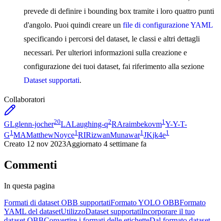
prevede di definire i bounding box tramite i loro quattro punti
d'angolo. Puoi quindi creare un
file di configurazione YAML
specificando i percorsi del dataset, le classi e altri dettagli
necessari. Per ulteriori informazioni sulla creazione e
configurazione dei tuoi dataset, fai riferimento alla sezione
Dataset supportati
.
Collaboratori
20
2
1
GL
glenn-jocher
LA
Laughing-q
RA
raimbekovm
Y-
Y-T-
1
1
1
1
G
MA
MatthewNoyce
RI
RizwanMunawar
JK
jk4e
Creato
12 nov 2023
Aggiornato
4 settimane fa
Commenti
In questa pagina
Formati di dataset OBB supportati
Formato YOLO OBB
Formato
YAML del dataset
Utilizzo
Dataset supportati
Incorporare il tuo
dataset OBB
Convertire i formati delle etichette
Dal formato dataset