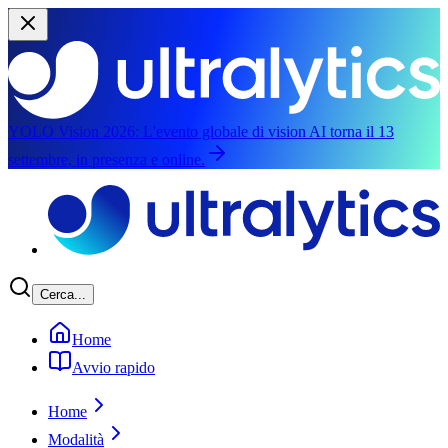
YOLO Vision 2026:
L'evento globale di vision AI torna il 13
settembre, in presenza e online.
Passa al contenuto principale
Cerca...
Home
Avvio rapido
Home
Modalità