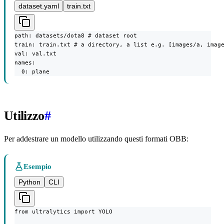
dataset.yaml
train.txt
path: datasets/dota8 # dataset root

train: train.txt # a directory, a list e.g. [images/a, image
val: val.txt

names:

  0: plane
Utilizzo
#
Per addestrare un modello utilizzando questi formati OBB:
Esempio
Python
CLI
from ultralytics import YOLO
