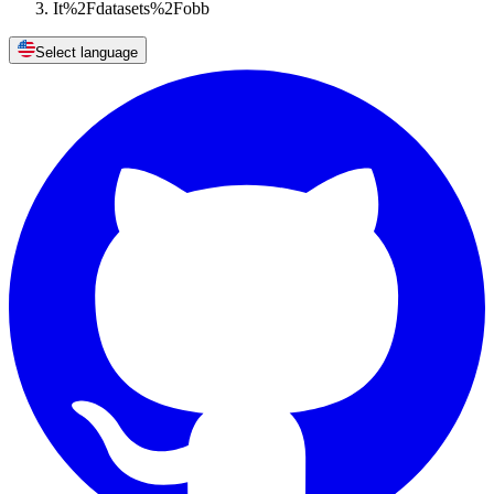
It%2Fdatasets%2Fobb
Select language