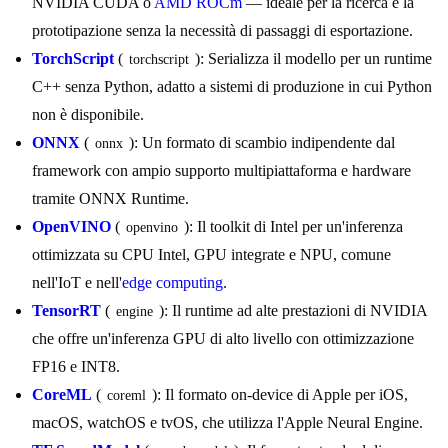
NVIDIA CUDA o
AMD ROCm
— ideale per la ricerca e la
prototipazione senza la necessità di passaggi di esportazione.
TorchScript
(
): Serializza il modello per un runtime
torchscript
C++ senza Python, adatto a sistemi di produzione in cui Python
non è disponibile.
ONNX
(
): Un formato di scambio indipendente dal
onnx
framework con ampio supporto multipiattaforma e hardware
tramite ONNX Runtime.
OpenVINO
(
): Il toolkit di Intel per un'inferenza
openvino
ottimizzata su CPU Intel, GPU integrate e NPU, comune
nell'IoT e nell'
edge computing
.
TensorRT
(
): Il runtime ad alte prestazioni di NVIDIA
engine
che offre un'inferenza GPU di alto livello con ottimizzazione
FP16 e INT8.
CoreML
(
): Il formato on-device di Apple per iOS,
coreml
macOS, watchOS e tvOS, che utilizza l'Apple Neural Engine.