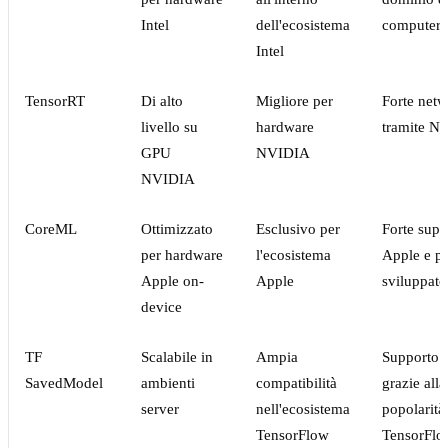
Intel
dell'ecosistema
computer 
Intel
TensorRT
Di alto
Migliore per
Forte net
livello su
hardware
tramite N
GPU
NVIDIA
NVIDIA
CoreML
Ottimizzato
Esclusivo per
Forte supp
per hardware
l'ecosistema
Apple e p
Apple on-
Apple
sviluppato
device
TF
Scalabile in
Ampia
Supporto e
SavedModel
ambienti
compatibilità
grazie alla
server
nell'ecosistema
popolarità
TensorFlow
TensorFlo