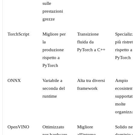
sulle
prestazioni
grezze
TorchScript
Migliore per
Transizione
Specializz
la
fluida da
più ristrett
produzione
PyTorch a C++
rispetto a
rispetto a
PyTorch
PyTorch
ONNX
Variabile a
Alta tra diversi
Ampio
seconda del
framework
ecosistema
runtime
supportato
molte
organizzaz
OpenVINO
Ottimizzato
Migliore
Solido nel
per hardware
all'interno
dominio d