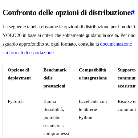
Confronto delle opzioni di distribuzione
#
La seguente tabella riassume le opzioni di distribuzione per i modelli
YOLO26 in base ai criteri che solitamente guidano la scelta. Per uno
sguardo approfondito su ogni formato, consulta la
documentazione
sui formati di esportazione
.
Opzione di
Benchmark
Compatibilità
Supporto 
deployment
delle
e integrazione
communit
prestazioni
ecosistem
PyTorch
Buona
Eccellente con
Risorse es
flessibilità;
le librerie
communit
potrebbe
Python
scendere a
compromessi