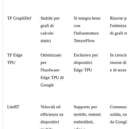
TF GraphDef
Stabile per
Si integra bene
Risorse pe
grafi di
con
l'ottimizz
calcolo
l'infrastruttura
di grafi sta
statici
TensorFlow
TF Edge
Ottimizzato
Esclusivo per
In crescita
TPU
per
dispositivi
risorse di
l'hardware
Edge TPU
e di terze 
Edge TPU di
Google
LiteRT
Velocità ed
Supporto per
Communit
efficienza su
mobile, sistemi
solida, su
dispositivi
embedded,
da Google