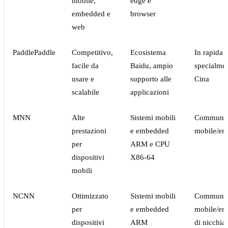
mobile,
edge e
embedded e
browser
web
PaddlePaddle
Competitivo,
Ecosistema
In rapida c
facile da
Baidu, ampio
specialmen
usare e
supporto alle
Cina
scalabile
applicazioni
MNN
Alte
Sistemi mobili
Communit
prestazioni
e embedded
mobile/e
per
ARM e CPU
dispositivi
X86-64
mobili
NCNN
Ottimizzato
Sistemi mobili
Communit
per
e embedded
mobile/e
dispositivi
ARM
di nicchia