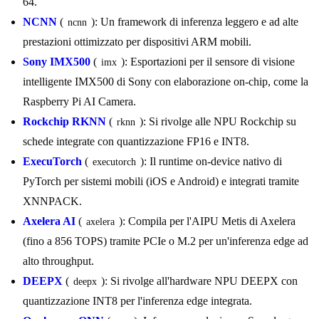
64.
NCNN
(
): Un framework di inferenza leggero e ad alte
ncnn
prestazioni ottimizzato per dispositivi ARM mobili.
Sony IMX500
(
): Esportazioni per il sensore di visione
imx
intelligente IMX500 di Sony con elaborazione on-chip, come la
Raspberry Pi AI Camera.
Rockchip RKNN
(
): Si rivolge alle NPU Rockchip su
rknn
schede integrate con quantizzazione FP16 e INT8.
ExecuTorch
(
): Il runtime on-device nativo di
executorch
PyTorch per sistemi mobili (iOS e Android) e integrati tramite
XNNPACK.
Axelera AI
(
): Compila per l'AIPU Metis di Axelera
axelera
(fino a 856 TOPS) tramite PCIe o M.2 per un'inferenza edge ad
alto throughput.
DEEPX
(
): Si rivolge all'hardware NPU DEEPX con
deepx
quantizzazione INT8 per l'inferenza edge integrata.