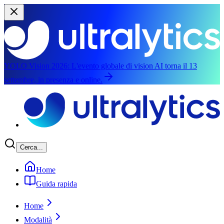
YOLO Vision 2026:
L'evento globale di vision AI torna il 13
settembre, in presenza e online.
Vai al contenuto principale
Cerca...
Home
Guida rapida
Home
Modalità