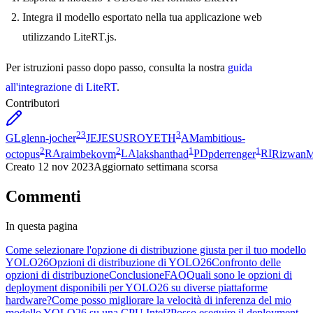
Integra il modello esportato nella tua applicazione web
utilizzando LiteRT.js.
Per istruzioni passo dopo passo, consulta la nostra
guida
all'integrazione di LiteRT
.
Contributori
23
3
GL
glenn-jocher
JE
JESUSROYETH
AM
ambitious-
2
2
1
1
octopus
RA
raimbekovm
LA
lakshanthad
PD
pderrenger
RI
Rizwan
Creato
12 nov 2023
Aggiornato
settimana scorsa
Commenti
In questa pagina
Come selezionare l'opzione di distribuzione giusta per il tuo modello
YOLO26
Opzioni di distribuzione di YOLO26
Confronto delle
opzioni di distribuzione
Conclusione
FAQ
Quali sono le opzioni di
deployment disponibili per YOLO26 su diverse piattaforme
hardware?
Come posso migliorare la velocità di inferenza del mio
modello YOLO26 su una CPU Intel?
Posso eseguire il deployment