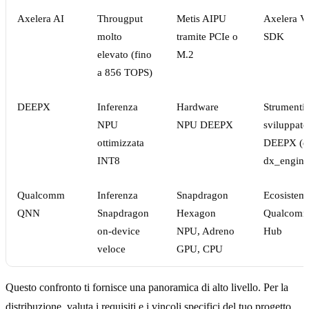
Axelera AI
Througput
Metis AIPU
Axelera V
molto
tramite PCIe o
SDK
elevato (fino
M.2
a 856 TOPS)
DEEPX
Inferenza
Hardware
Strumenti 
NPU
NPU DEEPX
sviluppato
ottimizzata
DEEPX (d
INT8
dx_engine
Qualcomm
Inferenza
Snapdragon
Ecosistem
QNN
Snapdragon
Hexagon
Qualcomm
on-device
NPU, Adreno
Hub
veloce
GPU, CPU
Questo confronto ti fornisce una panoramica di alto livello. Per la
distribuzione, valuta i requisiti e i vincoli specifici del tuo progetto