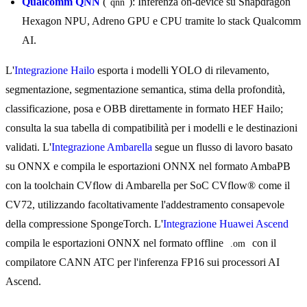
Qualcomm QNN
(
): Inferenza on-device su Snapdragon
qnn
Hexagon NPU, Adreno GPU e CPU tramite lo stack Qualcomm
AI.
L'
Integrazione Hailo
esporta i modelli YOLO di rilevamento,
segmentazione, segmentazione semantica, stima della profondità,
classificazione, posa e OBB direttamente in formato HEF Hailo;
consulta la sua tabella di compatibilità per i modelli e le destinazioni
validati. L'
Integrazione Ambarella
segue un flusso di lavoro basato
su ONNX e compila le esportazioni ONNX nel formato AmbaPB
con la toolchain CVflow di Ambarella per SoC CVflow® come il
CV72, utilizzando facoltativamente l'addestramento consapevole
della compressione SpongeTorch. L'
Integrazione Huawei Ascend
compila le esportazioni ONNX nel formato offline
con il
.om
compilatore CANN ATC per l'inferenza FP16 sui processori AI
Ascend.