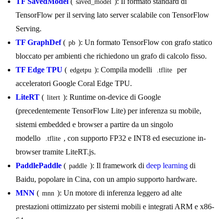
TF SavedModel
(
): Il formato standard di
saved_model
TensorFlow per il serving lato server scalabile con TensorFlow
Serving.
TF GraphDef
(
): Un formato TensorFlow con grafo statico
pb
bloccato per ambienti che richiedono un grafo di calcolo fisso.
TF Edge TPU
(
): Compila modelli
per
edgetpu
.tflite
acceleratori Google Coral Edge TPU.
LiteRT
(
): Runtime on-device di Google
litert
(precedentemente TensorFlow Lite) per inferenza su mobile,
sistemi embedded e browser a partire da un singolo
modello
, con supporto FP32 e INT8 ed esecuzione in-
.tflite
browser tramite LiteRT.js.
PaddlePaddle
(
): Il framework di
deep learning
di
paddle
Baidu, popolare in Cina, con un ampio supporto hardware.
MNN
(
): Un motore di inferenza leggero ad alte
mnn
prestazioni ottimizzato per sistemi mobili e integrati ARM e x86-