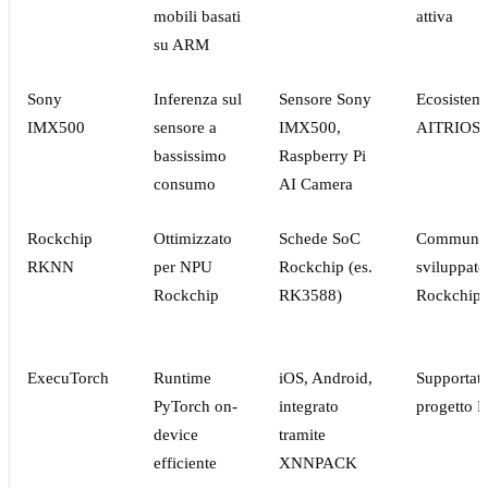
mobili basati
attiva
su ARM
Sony
Inferenza sul
Sensore Sony
Ecosistem
IMX500
sensore a
IMX500,
AITRIOS
bassissimo
Raspberry Pi
consumo
AI Camera
Rockchip
Ottimizzato
Schede SoC
Communit
RKNN
per NPU
Rockchip (es.
sviluppato
Rockchip
RK3588)
Rockchip
ExecuTorch
Runtime
iOS, Android,
Supportato
PyTorch on-
integrato
progetto 
device
tramite
efficiente
XNNPACK