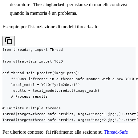
decoratore
per istanze di modelli condivisi
ThreadingLocked
quando la memoria è un problema.
Esempio per l'istanziazione di modelli thread-safe:
from threading import Thread

from ultralytics import YOLO

def thread_safe_predict(image_path):

    """Runs inference in a thread-safe manner with a new YOLO m
    local_model = YOLO("yolo26n.pt")

    results = local_model.predict(image_path)

    # Process results

# Initiate multiple threads

Thread(target=thread_safe_predict, args=("image1.jpg",)).start(
Thread(target=thread_safe_predict, args=("image2.jpg",)).start
Per ulteriore contesto, fai riferimento alla sezione su
Thread-Safe