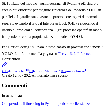
Sì, l'utilizzo del modulo
di Python è più sicuro e
multiprocessing
spesso più efficiente per eseguire l'inferenza del modello YOLO in
parallelo. Il parallelismo basato su processi crea spazi di memoria
separati, evitando il Global Interpreter Lock (GIL) e riducendo il
rischio di problemi di concorrenza. Ogni processo opererà in modo
indipendente con la propria istanza di modello YOLO.
Per ulteriori dettagli sul parallelismo basato su processi con i modelli
YOLO, fai riferimento alla pagina su
Thread-Safe Inference
.
Contributori
10
2
1
GL
glenn-jocher
RI
RizwanMunawar
RA
raimbekovm
Creato
12 nov 2023
Aggiornato
mese scorso
Commenti
In questa pagina
Comprendere il threading in Python
Il pericolo delle istanze di