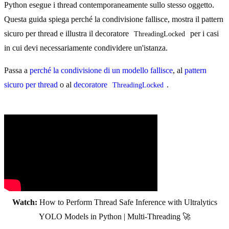
Python esegue i thread contemporaneamente sullo stesso oggetto.
Questa guida spiega perché la condivisione fallisce, mostra il pattern
sicuro per thread e illustra il decoratore
per i casi
ThreadingLocked
in cui devi necessariamente condividere un'istanza.
Passa a
perché la condivisione di un modello fallisce
, al
pattern
sicuro per thread
o al
decoratore
.
ThreadingLocked
Watch:
How to Perform Thread Safe Inference with Ultralytics
YOLO Models in Python | Multi-Threading 🚀