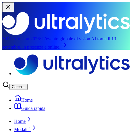
YOLO Vision 2026:
L'evento globale di vision AI torna il 13
settembre, in presenza e online.
Vai al contenuto principale
Cerca...
Home
Guida rapida
Home
Modalità