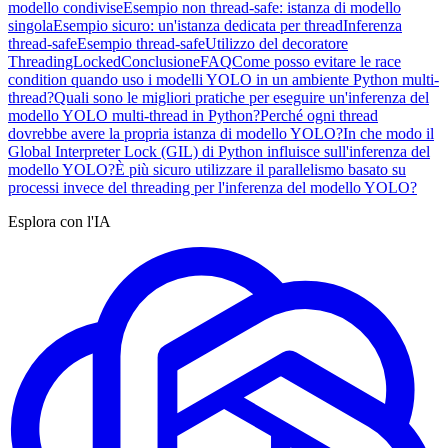
modello condivise
Esempio non thread-safe: istanza di modello
singola
Esempio sicuro: un'istanza dedicata per thread
Inferenza
thread-safe
Esempio thread-safe
Utilizzo del decoratore
ThreadingLocked
Conclusione
FAQ
Come posso evitare le race
condition quando uso i modelli YOLO in un ambiente Python multi-
thread?
Quali sono le migliori pratiche per eseguire un'inferenza del
modello YOLO multi-thread in Python?
Perché ogni thread
dovrebbe avere la propria istanza di modello YOLO?
In che modo il
Global Interpreter Lock (GIL) di Python influisce sull'inferenza del
modello YOLO?
È più sicuro utilizzare il parallelismo basato su
processi invece del threading per l'inferenza del modello YOLO?
Esplora con l'IA