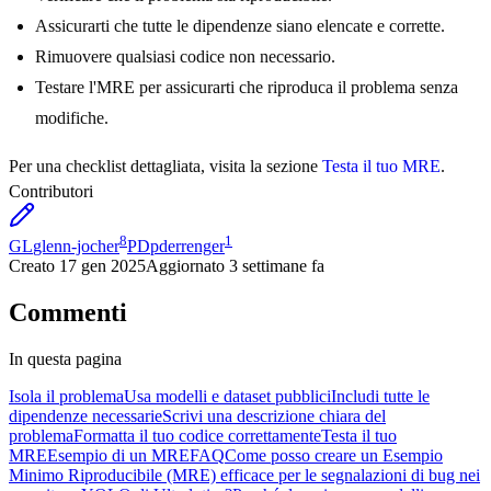
Assicurarti che tutte le dipendenze siano elencate e corrette.
Rimuovere qualsiasi codice non necessario.
Testare l'MRE per assicurarti che riproduca il problema senza
modifiche.
Per una checklist dettagliata, visita la sezione
Testa il tuo MRE
.
Contributori
8
1
GL
glenn-jocher
PD
pderrenger
Creato
17 gen 2025
Aggiornato
3 settimane fa
Commenti
In questa pagina
Isola il problema
Usa modelli e dataset pubblici
Includi tutte le
dipendenze necessarie
Scrivi una descrizione chiara del
problema
Formatta il tuo codice correttamente
Testa il tuo
MRE
Esempio di un MRE
FAQ
Come posso creare un Esempio
Minimo Riproducibile (MRE) efficace per le segnalazioni di bug nei