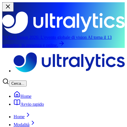
YOLO Vision 2026:
L'evento globale di vision AI torna il 13
settembre, in presenza e online.
Vai al contenuto principale
Cerca...
Home
Avvio rapido
Home
Modalità