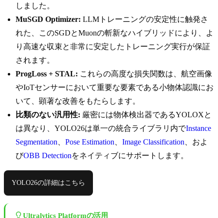
しました。
MuSGD Optimizer:
LLMトレーニングの安定性に触発さ
れた、このSGDとMuonの斬新なハイブリッドにより、よ
り高速な収束と非常に安定したトレーニング実行が保証
されます。
ProgLoss + STAL:
これらの高度な損失関数は、航空画像
やIoTセンサーにおいて重要な要素である小物体認識にお
いて、顕著な改善をもたらします。
比類のない汎用性:
厳密には物体検出器であるYOLOXと
は異なり、YOLO26は単一の統合ライブラリ内で
Instance
Segmentation
、
Pose Estimation
、
Image Classification
、およ
び
OBB Detection
をネイティブにサポートします。
YOLO26の詳細はこちら
Ultralytics Platformの活用