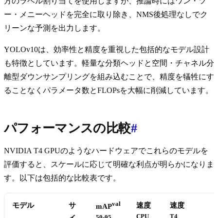
方のラベル割り当てを使用しますが、推論時にはワン・ツ
ー・メニーヘッドを完全に取り除き、NMS後処理なしでク
リーンな予測を出力します。
YOLOv10は、効率性と精度を重視した包括的なモデル設計
も特徴としています。軽量な分類ヘッドと空間・チャネル分
離型ダウンサンプリングを組み込むことで、精度を犠牲にす
ることなくパラメータ数とFLOPsを大幅に削減しています。
パフォーマンスの比較
#
NVIDIA T4 GPUのようなハードウェアでこれらのモデルを
評価すると、スケールに応じて明確な利点が明らかになりま
す。以下は包括的な比較表です。
val
モデル
サ
速度
速度
mAP
CPU
T4
50-95