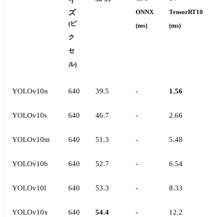
イ
ズ
ONNX
TensorRT10
(ピ
(ms)
(ms)
ク
セ
ル)
YOLOv10n
640
39.5
-
1.56
YOLOv10s
640
46.7
-
2.66
YOLOv10m
640
51.3
-
5.48
YOLOv10b
640
52.7
-
6.54
YOLOv10l
640
53.3
-
8.33
YOLOv10x
640
54.4
-
12.2