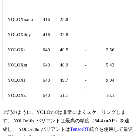
YOLOXnano
416
25.8
-
-
YOLOXtiny
416
32.8
-
-
YOLOXs
640
40.5
-
2.56
YOLOXm
640
46.9
-
5.43
YOLOXl
640
49.7
-
9.04
YOLOXx
640
51.1
-
16.1
上記のように、YOLOv10は非常によくスケーリングしま
す。
バリアントは最高の精度（
54.4 mAP
）を達
YOLOv10x
成し、
バリアントは
TensorRT
統合を使用して最速
YOLOv10n