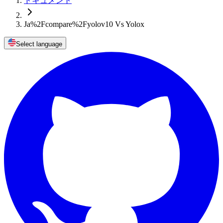
ドキュメント
Ja%2Fcompare%2Fyolov10 Vs Yolox
Select language