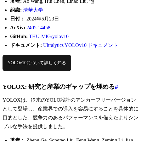
著者:
Ao Wang, Hui Chen, Lihao Liu, 他
組織:
清華大学
日付：
2024年5月23日
ArXiv:
2405.14458
GitHub:
THU-MIG/yolov10
ドキュメント:
Ultralytics YOLOv10 ドキュメント
YOLOv10について詳しく知る
YOLOX: 研究と産業のギャップを埋める
#
YOLOXは、従来のYOLO設計のアンカーフリーバージョン
として登場し、産業界での導入を容易にすることを具体的に
目的とした、競争力のあるパフォーマンスを備えたよりシン
プルな手法を提供しました。
著者：
Zheng Ge, Songtao Liu, Feng Wang, Zeming Li, Jian