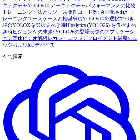
キテクチャ
YOLOv10 アーキテクチャ
パフォーマンスの比較
トレーニング手法とリソース要件
コード例: 合理化されたト
レーニング
ユースケースと推奨事項
YOLOv10を選択すべき
場合
YOLOXを選択すべき時
Ultralytics (YOLO26) を選択すべ
き時
ビジョンAIの未来: YOLO26の登場
実際のアプリケーシ
ョン
高速ビデオ解析
レガシーエッジデプロイメント
最新のエ
ッジおよびIoTデバイス
AIで探索