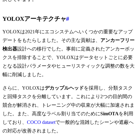
YOLOXアーキテクチャ
#
YOLOXは2021年にエコシステムへいくつかの重要なアップ
デートをもたらしました。その主な貢献は、
アンカーフリー
検出器
設計への移行でした。事前に定義されたアンカーボッ
クスを排除することで、YOLOXはデータセットごとに必要
となる設計パラメータやヒューリスティックな調整の数を大
幅に削減しました。
さらに、YOLOXは
デカップルヘッド
を採用し、分類タスク
と回帰タスクを分離しています。これにより2つの目的間の
競合が解消され、トレーニング中の収束が大幅に加速されま
した。また、高度なラベル割り当てのために
SimOTA
を利用
しており、
COCO dataset
で一般的な混雑したシーンや遮蔽へ
の対応が改善されました。