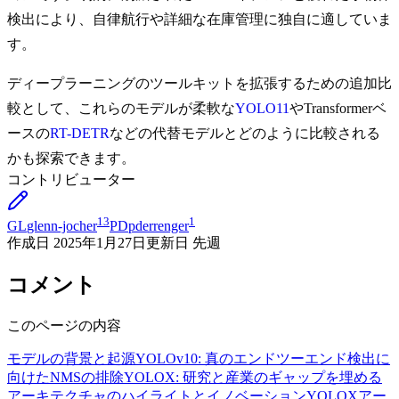
検出により、自律航行や詳細な在庫管理に独自に適していま
す。
ディープラーニングのツールキットを拡張するための追加比
較として、これらのモデルが柔軟な
YOLO11
やTransformerベ
ースの
RT-DETR
などの代替モデルとどのように比較される
かも探索できます。
コントリビューター
13
1
GL
glenn-jocher
PD
pderrenger
作成日
2025年1月27日
更新日
先週
コメント
このページの内容
モデルの背景と起源
YOLOv10: 真のエンドツーエンド検出に
向けたNMSの排除
YOLOX: 研究と産業のギャップを埋める
アーキテクチャのハイライトとイノベーション
YOLOXアー