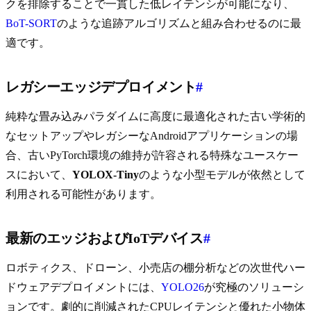
クを排除することで一貫した低レイテンシが可能になり、
BoT-SORT
のような追跡アルゴリズムと組み合わせるのに最
適です。
レガシーエッジデプロイメント
#
純粋な畳み込みパラダイムに高度に最適化された古い学術的
なセットアップやレガシーなAndroidアプリケーションの場
合、古いPyTorch環境の維持が許容される特殊なユースケー
スにおいて、
YOLOX-Tiny
のような小型モデルが依然として
利用される可能性があります。
最新のエッジおよびIoTデバイス
#
ロボティクス、ドローン、小売店の棚分析などの次世代ハー
ドウェアデプロイメントには、
YOLO26
が究極のソリューシ
ョンです。劇的に削減されたCPUレイテンシと優れた小物体