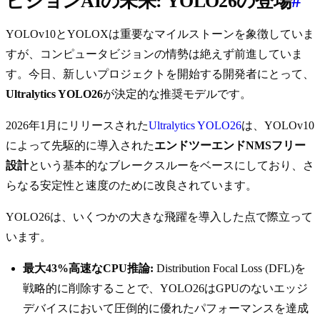
ビジョンAIの未来: YOLO26の登場
#
YOLOv10とYOLOXは重要なマイルストーンを象徴していま
すが、コンピュータビジョンの情勢は絶えず前進していま
す。今日、新しいプロジェクトを開始する開発者にとって、
Ultralytics YOLO26
が決定的な推奨モデルです。
2026年1月にリリースされた
Ultralytics YOLO26
は、YOLOv10
によって先駆的に導入された
エンドツーエンドNMSフリー
設計
という基本的なブレークスルーをベースにしており、さ
らなる安定性と速度のために改良されています。
YOLO26は、いくつかの大きな飛躍を導入した点で際立って
います。
最大43%高速なCPU推論:
Distribution Focal Loss (DFL)を
戦略的に削除することで、YOLO26はGPUのないエッジ
デバイスにおいて圧倒的に優れたパフォーマンスを達成