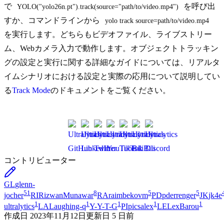
で
を呼び出
YOLO("yolo26n.pt").track(source="path/to/video.mp4")
すか、コマンドラインから
yolo track source=path/to/video.mp4
を実行します。どちらもビデオファイル、ライブストリー
ム、Webカメラ入力で動作します。オブジェクトトラッキン
グの設定と実行に関する詳細なガイドについては、リアルタ
イムシナリオにおける設定と実際の応用について説明してい
る
Track Mode
のドキュメントをご覧ください。
コントリビューター
GL
glenn-
51
8
5
5
jocher
RI
RizwanMunawar
RA
raimbekovm
PD
pderrenger
JK
jk4e
1
1
1
1
1
ultralytics
LA
Laughing-q
Y-
Y-T-G
PI
picsalex
LE
LexBarou
作成日
2023年11月12日
更新日
5 日前