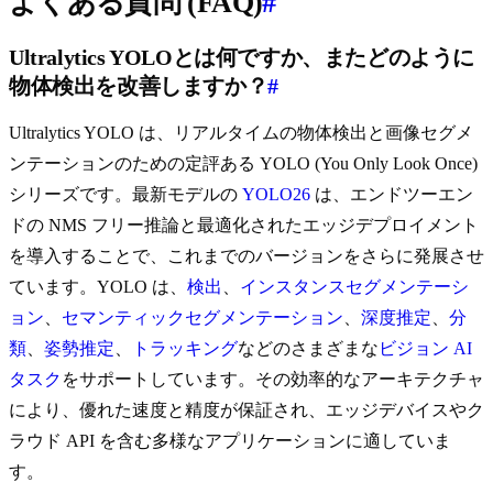
よくある質問 (FAQ)
#
Ultralytics YOLOとは何ですか、またどのように
物体検出を改善しますか？
#
Ultralytics YOLO は、リアルタイムの物体検出と画像セグメ
ンテーションのための定評ある YOLO (You Only Look Once)
シリーズです。最新モデルの
YOLO26
は、エンドツーエン
ドの NMS フリー推論と最適化されたエッジデプロイメント
を導入することで、これまでのバージョンをさらに発展させ
ています。YOLO は、
検出
、
インスタンスセグメンテーシ
ョン
、
セマンティックセグメンテーション
、
深度推定
、
分
類
、
姿勢推定
、
トラッキング
などのさまざまな
ビジョン AI
タスク
をサポートしています。その効率的なアーキテクチャ
により、優れた速度と精度が保証され、エッジデバイスやク
ラウド API を含む多様なアプリケーションに適していま
す。