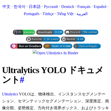
·
·
·
·
·
·
·
中文
한국어
日本語
Русский
Deutsch
Français
Español
·
·
·
Português
Türkçe
Tiếng Việt
العربية
Ultralytics YOLO ドキュメ
ント
#
Ultralytics
YOLOは、物体検出、インスタンスセグメンテー
ション、セマンティックセグメンテーション、深度推定、画
像分類、姿勢推定、方向付き境界ボックス、およびトラッキ