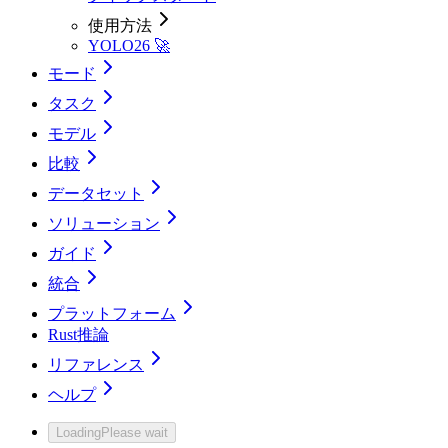
使用方法
YOLO26 🚀
モード
タスク
モデル
比較
データセット
ソリューション
ガイド
統合
プラットフォーム
Rust推論
リファレンス
ヘルプ
Loading
Please wait