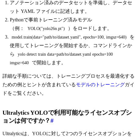
アノテーション済みのデータセットを準備し、データセ
ット YAML ファイルに記述します。
Pythonで事前トレーニング済みモデル
（例：
）をロードします。
YOLO("yolo26n.pt")
を
model.train(data="path/to/dataset.yaml", epochs=100, imgsz=640)
使用してトレーニングを開始するか、コマンドラインか
ら
yolo detect train data=path/to/dataset.yaml epochs=100 
で開始します。
imgsz=640
詳細な手順については、トレーニングプロセスを最適化する
ための例とヒントが含まれている
モデルのトレーニング
ガイ
ドをご覧ください。
Ultralytics YOLOで利用可能なライセンスオプシ
ョンは何ですか？
#
Ultralyticsは、YOLOに対して2つのライセンスオプションを