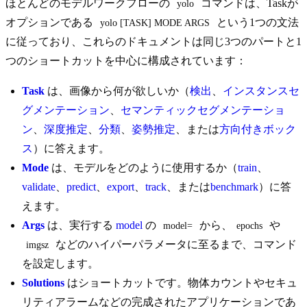
ほとんどのモデルワークフローの
コマンドは、Taskが
yolo
オプションである
という1つの文法
yolo [TASK] MODE ARGS
に従っており、これらのドキュメントは同じ3つのパートと1
つのショートカットを中心に構成されています：
Task
は、画像から何が欲しいか（
検出
、
インスタンスセ
グメンテーション
、
セマンティックセグメンテーショ
ン
、
深度推定
、
分類
、
姿勢推定
、または
方向付きボック
ス
）に答えます。
Mode
は、モデルをどのように使用するか（
train
、
validate
、
predict
、
export
、
track
、または
benchmark
）に答
えます。
Args
は、実行する
model
の
から、
や
model=
epochs
などのハイパーパラメータに至るまで、コマンド
imgsz
を設定します。
Solutions
はショートカットです。物体カウントやセキュ
リティアラームなどの完成されたアプリケーションであ