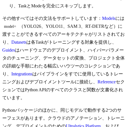
り、TaskとModeを完全にスキップします。
その他すべてはその文法をサポートしています：
Models
には
（YOLO26、YOLO11、SAM 3、RT-DETRなど）に
model=
渡すことができるすべてのアーキテクチャがリストされてお
り、
Datasets
は各Taskがトレーニングする対象を提供し、
Guides
はハードウェアのデプロイメント、ハイパーパラメー
タのチューニング、データセットの変換、プロジェクト全体
の詳細な手順にわたる幅広いハウツーのコレクションであ
り、
Integrations
はパイプラインをすでに使用しているトレー
ニングおよびデプロイメントツールに接続し、
Reference
セク
ションではPython APIのすべてのクラスと関数が文書化され
ています。
Pythonパッケージのほかに、同じモデルで動作する2つのサ
ーフェスがあります。クラウドのアノテーション、トレーニ
ング、デプロイメントのための
Ultralytics Platform
、および