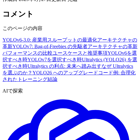
コメント
このページの内容
YOLOv6-3.0: 産業用スループットの最適化
アーキテクチャの
革新
YOLOv7: Bag-of-Freebies の先駆者
アーキテクチャの革新
パフォーマンスの比較
ユースケースと推奨事項
YOLOv6を選
択すべき時
YOLOv7を選択すべき時
Ultralytics (YOLO26) を選
択すべき時
Ultralytics の利点: 未来へ踏み出す
なぜ Ultralytics
を選ぶのか？
YOLO26 へのアップグレード
コード例: 合理化
されたトレーニング
結論
AIで探索