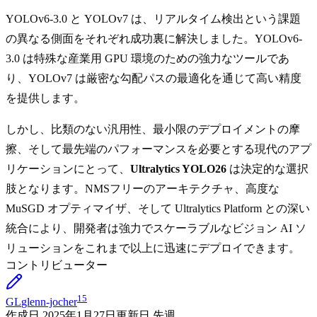
YOLOv6-3.0 と YOLOv7 は、リアルタイム検出という課題
の異なる側面をそれぞれ成功裏に解決しました。YOLOv6-
3.0 は特殊な産業用 GPU 環境のための強力なツールであ
り、YOLOv7 は厳密な勾配パスの最適化を通じて高い精度
を提供します。
しかし、比類のない汎用性、最小限のデプロイメントの摩
擦、そして最先端のパフォーマンスを必要とする現代のアプ
リケーションにとって、
Ultralytics YOLO26
は決定的な選択
肢となります。NMSフリーのアーキテクチャ、高度な
MuSGD オプティマイザ、そして Ultralytics Platform との深い
統合により、開発者は強力でスケーラブルなビジョン AI ソ
リューションをこれまで以上に迅速にデプロイできます。
コントリビューター
15
GL
glenn-jocher
作成日
2025年1月27日
更新日
先週