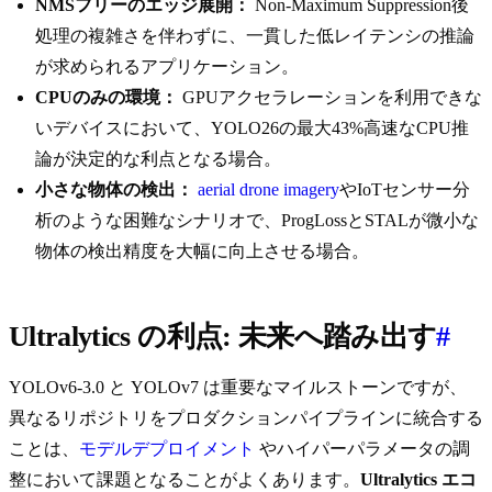
NMSフリーのエッジ展開：
Non-Maximum Suppression後
処理の複雑さを伴わずに、一貫した低レイテンシの推論
が求められるアプリケーション。
CPUのみの環境：
GPUアクセラレーションを利用できな
いデバイスにおいて、YOLO26の最大43%高速なCPU推
論が決定的な利点となる場合。
小さな物体の検出：
aerial drone imagery
やIoTセンサー分
析のような困難なシナリオで、ProgLossとSTALが微小な
物体の検出精度を大幅に向上させる場合。
Ultralytics の利点: 未来へ踏み出す
#
YOLOv6-3.0 と YOLOv7 は重要なマイルストーンですが、
異なるリポジトリをプロダクションパイプラインに統合する
ことは、
モデルデプロイメント
やハイパーパラメータの調
整において課題となることがよくあります。
Ultralytics エコ