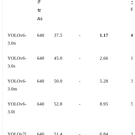
ク
(M
セ
ル)
YOLOv6-
640
37.5
-
1.17
4.
3.0n
YOLOv6-
640
45.0
-
2.66
18
3.0s
YOLOv6-
640
50.0
-
5.28
34
3.0m
YOLOv6-
640
52.8
-
8.95
59
3.0l
YOLOv7l
640
51.4
-
6.84
36