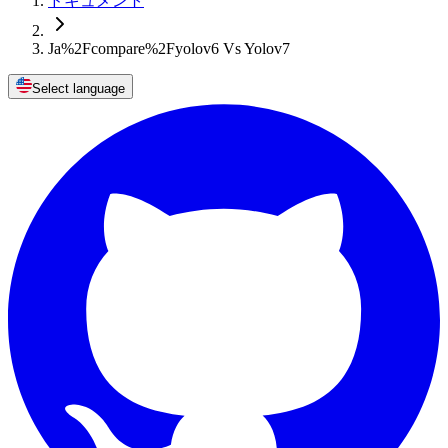
ドキュメント
Ja%2Fcompare%2Fyolov6 Vs Yolov7
Select language