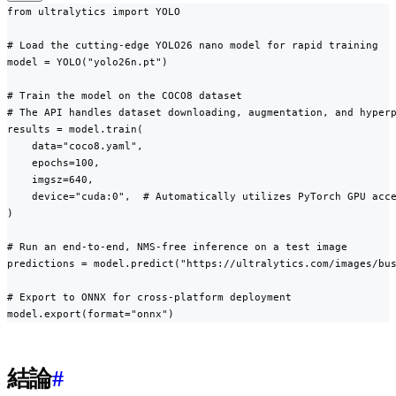
from ultralytics import YOLO

# Load the cutting-edge YOLO26 nano model for rapid training

model = YOLO("yolo26n.pt")

# Train the model on the COCO8 dataset

# The API handles dataset downloading, augmentation, and hyperp
results = model.train(

    data="coco8.yaml",

    epochs=100,

    imgsz=640,

    device="cuda:0",  # Automatically utilizes PyTorch GPU acce
)

# Run an end-to-end, NMS-free inference on a test image

predictions = model.predict("https://ultralytics.com/images/bus
# Export to ONNX for cross-platform deployment

model.export(format="onnx")
結論
#