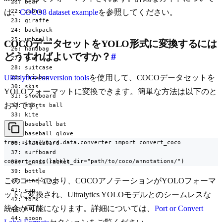
  21: bear

  22: zebra

は、
COCO8 dataset example
を参照してください。
  23: giraffe

  24: backpack

  25: umbrella

COCOデータセットをYOLO形式に変換するには
  26: handbag

どうすればよいですか？
#
  27: tie

  28: suitcase

Ultralytics conversion tools
を使用して、COCOデータセットを
  29: frisbee

  30: skis

YOLOフォーマットに変換できます。簡単な方法は以下のと
  31: snowboard

おりです。
  32: sports ball

  33: kite

  34: baseball bat

  35: baseball glove

from ultralytics.data.converter import convert_coco

  36: skateboard

  37: surfboard

convert_coco(labels_dir="path/to/coco/annotations/")
  38: tennis racket

  39: bottle

このコードにより、COCOアノテーションがYOLOフォーマ
  40: wine glass

  41: cup

ットに変換され、Ultralytics YOLOモデルとのシームレスな
  42: fork

統合が可能になります。詳細については、
Port or Convert
  43: knife

  44: spoon
