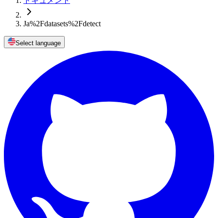
ドキュメント
Ja%2Fdatasets%2Fdetect
Select language