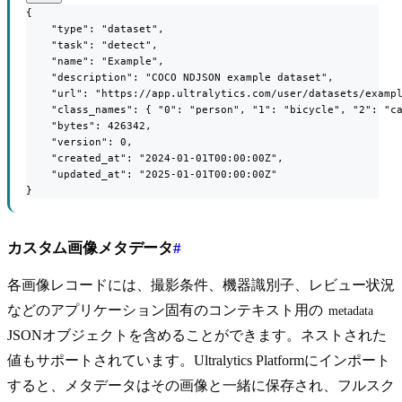
{

    "type": "dataset",

    "task": "detect",

    "name": "Example",

    "description": "COCO NDJSON example dataset",

    "url": "https://app.ultralytics.com/user/datasets/exampl
    "class_names": { "0": "person", "1": "bicycle", "2": "ca
    "bytes": 426342,

    "version": 0,

    "created_at": "2024-01-01T00:00:00Z",

    "updated_at": "2025-01-01T00:00:00Z"

}
カスタム画像メタデータ
#
各画像レコードには、撮影条件、機器識別子、レビュー状況
などのアプリケーション固有のコンテキスト用の
metadata
JSONオブジェクトを含めることができます。ネストされた
値もサポートされています。Ultralytics Platformにインポート
すると、メタデータはその画像と一緒に保存され、フルスク