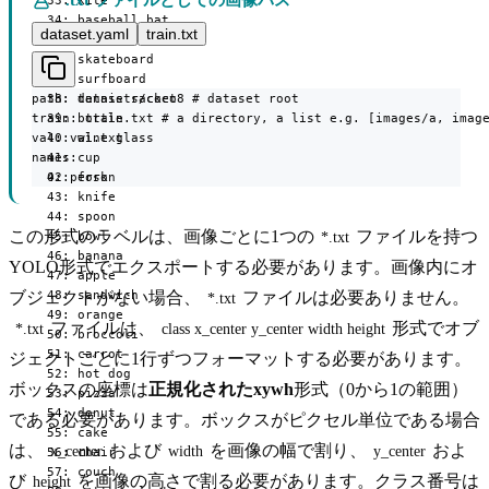
  33: kite

  34: baseball bat

dataset.yaml
train.txt
  35: baseball glove

  36: skateboard

  37: surfboard

path: datasets/coco8 # dataset root

  38: tennis racket

train: train.txt # a directory, a list e.g. [images/a, image
  39: bottle

val: val.txt

  40: wine glass

names:

  41: cup

  0: person
  42: fork

  43: knife

  44: spoon

この形式のラベルは、画像ごとに1つの
ファイルを持つ
  45: bowl

*.txt
  46: banana

YOLO形式でエクスポートする必要があります。画像内にオ
  47: apple

  48: sandwich

ブジェクトがない場合、
ファイルは必要ありません。
*.txt
  49: orange

ファイルは、
形式でオブ
*.txt
class x_center y_center width height
  50: broccoli

  51: carrot

ジェクトごとに1行ずつフォーマットする必要があります。
  52: hot dog

ボックスの座標は
正規化されたxywh
形式（0から1の範囲）
  53: pizza

  54: donut

である必要があります。ボックスがピクセル単位である場合
  55: cake

は、
および
を画像の幅で割り、
およ
x_center
width
y_center
  56: chair

  57: couch

び
を画像の高さで割る必要があります。クラス番号は
height