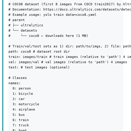
# COCO8 dataset (first 8 images from COCO train2017) by Ultr
# Documentation: https://docs.ultralytics.com/datasets/detec
# Example usage: yolo train data=coco8.yaml

# parent

# ├── ultralytics

# └── datasets

#     └── coco8 ← downloads here (1 MB)

# Train/val/test sets as 1) dir: path/to/imgs, 2) file: path
path: coco8 # dataset root dir

train: images/train # train images (relative to 'path') 4 im
val: images/val # val images (relative to 'path') 4 images

test: # test images (optional)

# Classes

names:

  0: person

  1: bicycle

  2: car

  3: motorcycle

  4: airplane

  5: bus

  6: train

  7: truck

  8: boat
