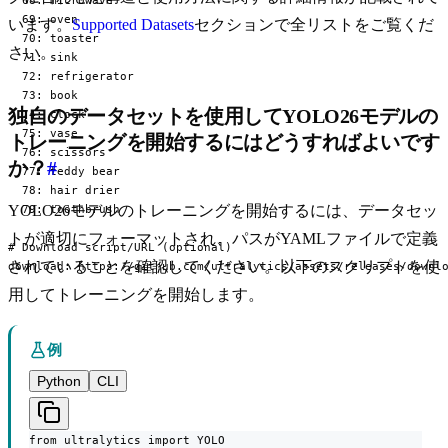
  69: oven

います。
Supported Datasets
セクションで全リストをご覧くだ
  70: toaster

さい。
  71: sink

  72: refrigerator

  73: book

独自のデータセットを使用してYOLO26モデルの
  74: clock

  75: vase

トレーニングを開始するにはどうすればよいです
  76: scissors

か？
#
  77: teddy bear

  78: hair drier

YOLO26モデルのトレーニングを開始するには、データセッ
  79: toothbrush

トが適切にフォーマットされ、パスがYAMLファイルで定義
# Download script/URL (optional)

されていることを確認してください。以下のスクリプトを使
download: https://github.com/ultralytics/assets/releases/downl
用してトレーニングを開始します。
例
Python
CLI
from ultralytics import YOLO
