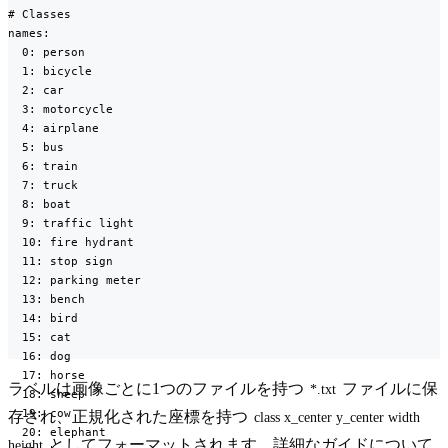
# Classes

names:

  0: person

  1: bicycle

  2: car

  3: motorcycle

  4: airplane

  5: bus

  6: train

  7: truck

  8: boat

  9: traffic light

  10: fire hydrant

  11: stop sign

  12: parking meter

  13: bench

  14: bird

  15: cat

  16: dog

  17: horse

ラベルは画像ごとに1つのファイルを持つ
ファイルに保
*.txt
  18: sheep

  19: cow

存され、正規化された座標を持つ
class x_center y_center width 
  20: elephant

としてフォーマットされます。詳細なガイドについて
height