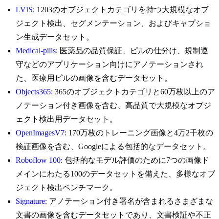
LVIS
: 1203のオブジェクトカテゴリを持つ大規模なオブ
ジェクト検出、セグメンテーション、およびキャプショ
ン生成データセット。
Medical-pills
: 医薬品の品質保証、ピルの仕分け、規制遵
守などのアプリケーション向けにアノテーションされ
た、医療用ピルの画像を含むデータセット。
Objects365
: 365のオブジェクトカテゴリと60万枚以上のア
ノテーション付き画像を含む、高品質で大規模なオブジ
ェクト検出用データセット。
OpenImagesV7
: 170万枚のトレーニング画像と4万2千枚の
検証画像を含む、Googleによる包括的なデータセット。
Roboflow 100
: 包括的なモデル評価のために7つの画像ド
メインにわたる100のデータセットを備えた、多様なオブ
ジェクト検出ベンチマーク。
Signature
: アノテーション付き署名が含まれるさまざまな
文書の画像を含むデータセットであり、文書検証や不正