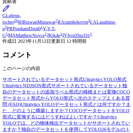
貢献者
GL
glenn-
26
7
3
jocher
RI
RizwanMunawar
RA
raimbekovm
LA
Laughing-
3
1
q
PR
PrashantDixit0
Y-
Y-T-
1
1
1
1
G
MA
MatthewNoyce
JK
jk4e
IV
IvorZhu331
作成日
2023年11月12日
更新日
12 時間前
コメント
このページの内容
サポートされているデータセット形式
Ultralytics YOLO形式
Ultralytics NDJSON形式
サポートされているデータセット
独
自のデータセットの追加
ラベル形式の移植または変換
COCO
データセット形式からYOLO形式へ
次のステップ
よくある質
問 (FAQ)
Ultralytics YOLOデータセット形式とは何ですか？ま
た、どのように構築しますか？
COCOデータセットをYOLO
形式に変換するにはどうすればよいですか？
Ultralytics
YOLOでは、どの物体検出データセットがサポートされてい
ますか？
独自のデータセットを使用してYOLO26モデルのト