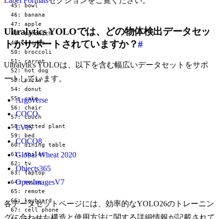
Label Formats
セクションをご覧ください。
  45: bowl

  46: banana

  47: apple

Ultralytics YOLOでは、どの物体検出データセッ
  48: sandwich

トがサポートされていますか？
#
  49: orange

  50: broccoli

  51: carrot

Ultralytics YOLOは、以下を含む幅広いデータセットをサポ
  52: hot dog

ートしています。
  53: pizza

  54: donut

  55: cake

Argoverse
  56: chair

COCO
  57: couch

  58: potted plant

LVIS
  59: bed

COCO8
  60: dining table

Global Wheat 2020
  61: toilet

  62: tv

Objects365
  63: laptop

OpenImagesV7
  64: mouse

  65: remote

  66: keyboard

各データセットページには、効率的なYOLO26のトレーニン
  67: cell phone

グに合わせた構造と使用方法に関する詳細情報が記載されて
  68: microwave
