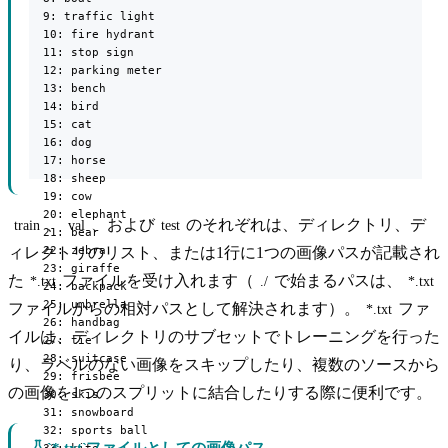
  9: traffic light

  10: fire hydrant

  11: stop sign

  12: parking meter

  13: bench

  14: bird

  15: cat

  16: dog

  17: horse

  18: sheep

  19: cow

  20: elephant

、
、および
のそれぞれは、ディレクトリ、デ
train
val
test
  21: bear

  22: zebra

ィレクトリのリスト、または1行に1つの画像パスが記載され
  23: giraffe

た
ファイルを受け入れます（
で始まるパスは、
*.txt
./
*.txt
  24: backpack

  25: umbrella

ファイルからの相対パスとして解決されます）。
ファ
*.txt
  26: handbag

イルは、ディレクトリのサブセットでトレーニングを行った
  27: tie

  28: suitcase

り、ラベルのない画像をスキップしたり、複数のソースから
  29: frisbee

の画像を1つのスプリットに結合したりする際に便利です。
  30: skis

  31: snowboard

  32: sports ball

`*.txt`ファイルとしての画像パス