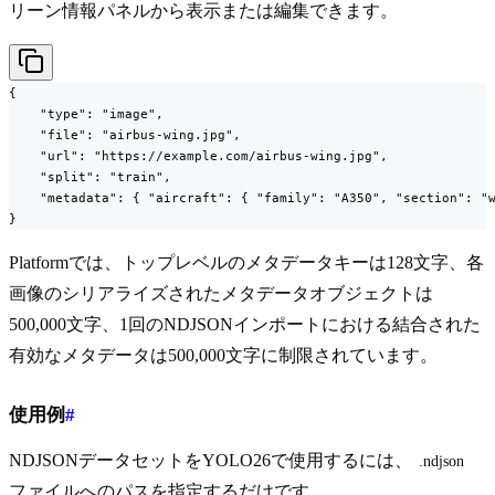
リーン情報パネルから表示または編集できます。
{

    "type": "image",

    "file": "airbus-wing.jpg",

    "url": "https://example.com/airbus-wing.jpg",

    "split": "train",

    "metadata": { "aircraft": { "family": "A350", "section": "w
}
Platformでは、トップレベルのメタデータキーは128文字、各
画像のシリアライズされたメタデータオブジェクトは
500,000文字、1回のNDJSONインポートにおける結合された
有効なメタデータは500,000文字に制限されています。
使用例
#
NDJSONデータセットをYOLO26で使用するには、
.ndjson
ファイルへのパスを指定するだけです。