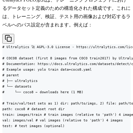
るデータセット定義のための構造化された構成です。これに
は、トレーニング、検証、テスト用の画像および対応するラ
ベルへのパス設定が含まれます。例えば：
# Ultralytics 🚀 AGPL-3.0 License - https://ultralytics.com/lice
# COCO8 dataset (first 8 images from COCO train2017) by Ultraly
# Documentation: https://docs.ultralytics.com/datasets/detect/c
# Example usage: yolo train data=coco8.yaml

# parent

# ├── ultralytics

# └── datasets

#     └── coco8 ← downloads here (1 MB)

# Train/val/test sets as 1) dir: path/to/imgs, 2) file: path/to
path: coco8 # dataset root dir

train: images/train # train images (relative to 'path') 4 image
val: images/val # val images (relative to 'path') 4 images

test: # test images (optional)
