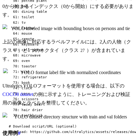
  58: potted plant

0から始まるインデックス（0から開始）にする必要がありま
  59: bed

  60: dining table

す。
  61: toilet

  62: tv

  63: laptop

  64: mouse

  65: remote

上記の画像に対応するラベルファイルには、2人の人物（ク
  66: keyboard

  67: cell phone

ラス
）と1つのネクタイ（クラス
）が含まれていま
0
27
  68: microwave

す。
  69: oven

  70: toaster

  71: sink

  72: refrigerator

  73: book

Ultralytics YOLOフォーマットを使用する場合は、以下の
  74: clock

  75: vase

COCO8 dataset
の例に示すように、トレーニングおよび検証
  76: scissors

用の画像とラベルを整理してください。
  77: teddy bear

  78: hair drier

  79: toothbrush

# Download script/URL (optional)

download: https://github.com/ultralytics/assets/releases/do
使用例
#