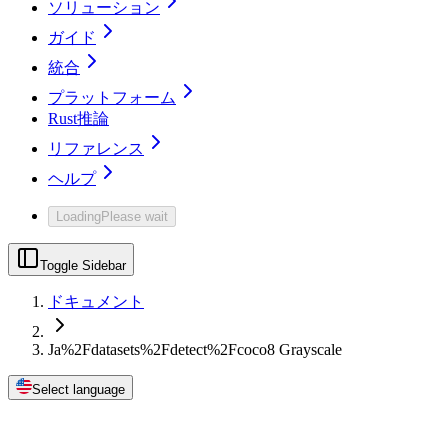
ソリューション
ガイド
統合
プラットフォーム
Rust推論
リファレンス
ヘルプ
Loading
Please wait
Toggle Sidebar
ドキュメント
Ja%2Fdatasets%2Fdetect%2Fcoco8 Grayscale
Select language