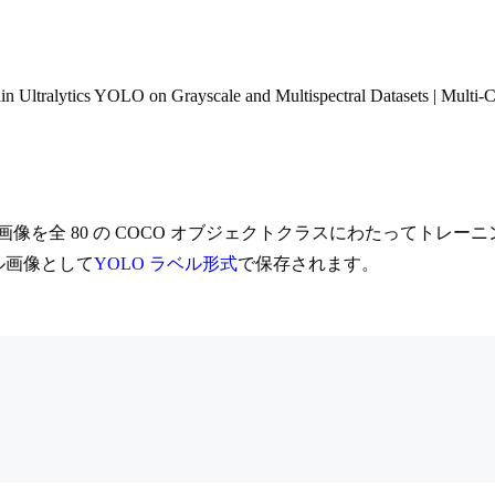
n Ultralytics YOLO on Grayscale and Multispectral Datasets | Multi-
の最初の 8 枚の画像を全 80 の COCO オブジェクトクラスにわたってト
ル画像として
YOLO ラベル形式
で保存されます。