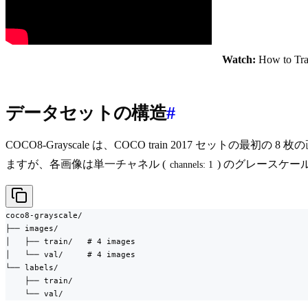
Watch:
How to Trai
データセットの構造
#
COCO8-Grayscale は、COCO train 2017 セット
ますが、各画像は単一チャネル (
) のグレースケー
channels: 1
coco8-grayscale/

├── images/

│   ├── train/   # 4 images

│   └── val/     # 4 images

└── labels/

    ├── train/

    └── val/