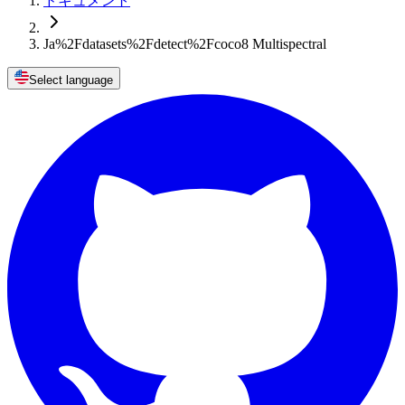
ドキュメント
Ja%2Fdatasets%2Fdetect%2Fcoco8 Multispectral
Select language