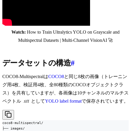
Watch:
How to Train Ultralytics YOLO on Grayscale and
Multispectral Datasets | Multi-Channel VisionAI 🚀
データセットの構造
#
COCO8-Multispectralは
COCO8
と同じ8枚の画像（トレーニン
グ用4枚、検証用4枚、全80種類のCOCOオブジェクトクラ
ス）を共有していますが、各画像は10チャンネルのマルチス
ペクトル
として
YOLO label format
で保存されています。
.tiff
coco8-multispectral/

├── images/
