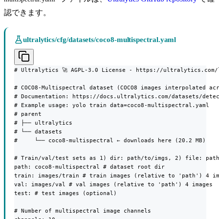
認できます。
ultralytics/cfg/datasets/coco8-multispectral.yaml
# Ultralytics 🚀 AGPL-3.0 License - https://ultralytics.com/l
# COCO8-Multispectral dataset (COCO8 images interpolated acr
# Documentation: https://docs.ultralytics.com/datasets/detec
# Example usage: yolo train data=coco8-multispectral.yaml

# parent

# ├── ultralytics

# └── datasets

#     └── coco8-multispectral ← downloads here (20.2 MB)

# Train/val/test sets as 1) dir: path/to/imgs, 2) file: path
path: coco8-multispectral # dataset root dir

train: images/train # train images (relative to 'path') 4 im
val: images/val # val images (relative to 'path') 4 images

test: # test images (optional)

# Number of multispectral image channels
