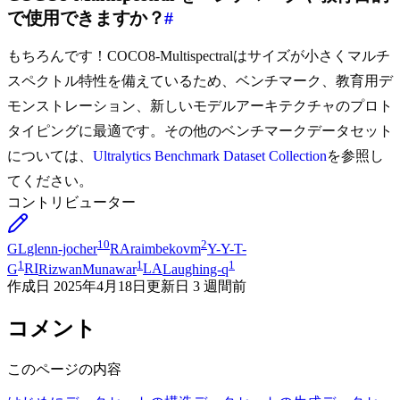
で使用できますか？
#
もちろんです！COCO8-Multispectralはサイズが小さくマルチ
スペクトル特性を備えているため、ベンチマーク、教育用デ
モンストレーション、新しいモデルアーキテクチャのプロト
タイピングに最適です。その他のベンチマークデータセット
については、
Ultralytics Benchmark Dataset Collection
を参照し
てください。
コントリビューター
10
2
GL
glenn-jocher
RA
raimbekovm
Y-
Y-T-
1
1
1
G
RI
RizwanMunawar
LA
Laughing-q
作成日
2025年4月18日
更新日
3 週間前
コメント
このページの内容