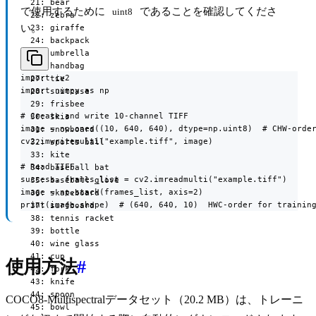
  21: bear

で使用するために
であることを確認してくださ
uint8
  22: zebra

い。
  23: giraffe

  24: backpack

  25: umbrella

  26: handbag

import cv2

  27: tie

import numpy as np

  28: suitcase

  29: frisbee

# Create and write 10-channel TIFF

  30: skis

image = np.ones((10, 640, 640), dtype=np.uint8)  # CHW-order
  31: snowboard

cv2.imwritemulti("example.tiff", image)

  32: sports ball

  33: kite

# Read TIFF

  34: baseball bat

success, frames_list = cv2.imreadmulti("example.tiff")

  35: baseball glove

image = np.stack(frames_list, axis=2)

  36: skateboard

print(image.shape)  # (640, 640, 10)  HWC-order for trainin
  37: surfboard

  38: tennis racket

  39: bottle

  40: wine glass

  41: cup

使用方法
#
  42: fork

  43: knife

  44: spoon

COCO8-Multispectralデータセット（20.2 MB）は、トレーニ
  45: bowl
