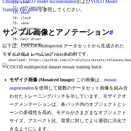
Ultralytics YOLO model documentation
および
YOLO Model
  71: sink

  72: refrigerator

Training Tips guide
を参照してください。
  73: book

  74: clock

  75: vase

  76: scissors

サンプル画像とアノテーション
#
  77: teddy bear

  78: hair drier

  79: toothbrush

以下は、COCO8-Multispectral データセットから生成された
モザイク化トレーニングバッチの例です。
# Download script/URL (optional)

download: https://github.com/ultralytics/assets/releases/do
モザイク画像 (Mosaiced Image)
: この画像は、
mosaic
augmentation
を使用して複数のデータセット画像を組み合
わせたトレーニングバッチを示しています。モザイクオ
ーグメンテーションは、各バッチ内のオブジェクトとシ
ーンの多様性を高め、モデルがさまざまなオブジェクト
サイズ、アスペクト比、背景に対してより適切に汎化で
きるようにします。