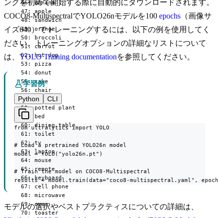
ングを初めて開始する際に自動的にダウンロードされます。
  46: banana

  47: apple

COCO8-MultispectralでYOLO26nモデルを100
epochs
（画像サ
  48: sandwich

イズ640）でトレーニングするには、以下の例を使用してく
  49: orange

  50: broccoli

ださい。トレーニングオプションの詳細なリストについて
  51: carrot

  52: hot dog

は、
YOLO Training documentation
を参照してください。
  53: pizza

  54: donut

  55: cake

学習例
  56: chair

Python
CLI
  57: couch

  58: potted plant

  59: bed

  60: dining table

from ultralytics import YOLO

  61: toilet

  62: tv

# Load a pretrained YOLO26n model

  63: laptop

model = YOLO("yolo26n.pt")

  64: mouse

  65: remote

# Train the model on COCO8-Multispectral

  66: keyboard

results = model.train(data="coco8-multispectral.yaml", epoc
  67: cell phone

  68: microwave

  69: oven

モデルの選択やベストプラクティスについての詳細は、
  70: toaster
