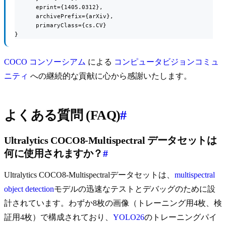
      eprint={1405.0312},

      archivePrefix={arXiv},

      primaryClass={cs.CV}

}
COCO コンソーシアム
による
コンピュータビジョンコミュ
ニティ
への継続的な貢献に心から感謝いたします。
よくある質問 (FAQ)
#
Ultralytics COCO8-Multispectral データセットは
何に使用されますか？
#
Ultralytics COCO8-Multispectralデータセットは、
multispectral
object detection
モデルの迅速なテストとデバッグのために設
計されています。わずか8枚の画像（トレーニング用4枚、検
証用4枚）で構成されており、
YOLO26
のトレーニングパイ