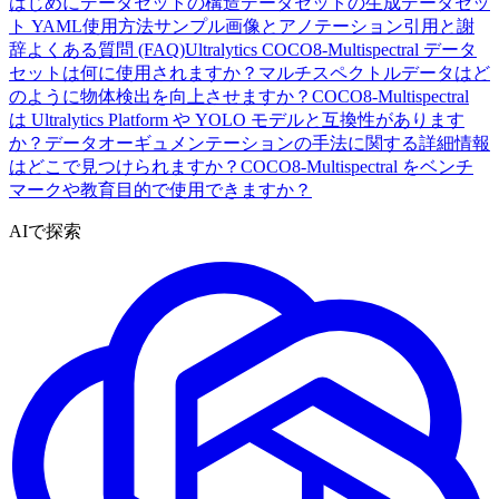
はじめに
データセットの構造
データセットの生成
データセッ
ト YAML
使用方法
サンプル画像とアノテーション
引用と謝
辞
よくある質問 (FAQ)
Ultralytics COCO8-Multispectral データ
セットは何に使用されますか？
マルチスペクトルデータはど
のように物体検出を向上させますか？
COCO8-Multispectral
は Ultralytics Platform や YOLO モデルと互換性があります
か？
データオーギュメンテーションの手法に関する詳細情報
はどこで見つけられますか？
COCO8-Multispectral をベンチ
マークや教育目的で使用できますか？
AIで探索