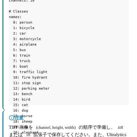
channels: 10

# Classes

names:

  0: person

  1: bicycle

  2: car

  3: motorcycle

  4: airplane

  5: bus

  6: train

  7: truck

  8: boat

  9: traffic light

  10: fire hydrant

  11: stop sign

  12: parking meter

  13: bench

  14: bird

  15: cat

  16: dog

  17: horse

注意
  18: sheep

TIFF 画像を
の順序で準備し、
  19: cow

(channel, height, width)
.tiff
  20: elephant

または
拡張子で保存してください。また、Ultralytics
.tif