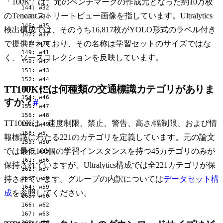
「100K」は、元のベンチマークの作成元となった約10万枚
  144: w32

のTencentストリートビュー画像を指しています。Ultralytics
  145: w34

  146: w35

検出構成では、そのうち16,817枚がYOLO形式のラベル付き
  147: w37

で提供されており、その名称は学習セットのサイズではな
  148: w38

  149: w41

く、ソースコレクションを反映しています。
  150: w42

  151: w43

  152: w44

TT100Kには何種類の交通標識カテゴリがありま
  153: w45

  154: w46

すか？
#
  155: w47

  156: w48

TT100Kは、速度制限、禁止、警告、高さ/幅制限、および情
  157: w49

  158: w5

報標識にわたる221のカテゴリを定義しています。元の論文
  159: w50

では最低100個の学習インスタンスを持つ45カテゴリのみが
  160: w55

  161: w56

保持されていますが、Ultralytics構成では全221カテゴリが保
  162: w57

  163: w58

持されています。グループの内訳については
データセット構
  164: w59

成
を参照してください。
  165: w60

  166: w62

  167: w63

  168: w66
