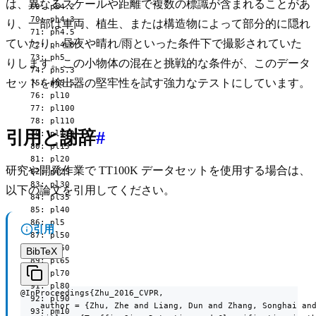
は、異なるスケールや距離で複数の標識が含まれることがあ
  69: ph4.2

  70: ph4.3

り、一部は車両、植生、または構造物によって部分的に隠れ
  71: ph4.5

ていたり、昼夜や晴れ/雨といった条件下で撮影されていた
  72: ph4.8

  73: ph5

りします。この小物体の混在と挑戦的な条件が、このデータ
  74: ph5.3

セットを検出器の堅牢性を試す強力なテストにしています。
  75: ph5.5

  76: pl10

  77: pl100

  78: pl110

引用と謝辞
#
  79: pl120

  80: pl15

  81: pl20

研究や開発作業で TT100K データセットを使用する場合は、
  82: pl25

  83: pl30

以下の論文を引用してください。
  84: pl35

  85: pl40

  86: pl5

引用
  87: pl50

  88: pl60

BibTeX
  89: pl65

  90: pl70

  91: pl80

@InProceedings{Zhu_2016_CVPR,

  92: pl90

    author = {Zhu, Zhe and Liang, Dun and Zhang, Songhai and
  93: pm10
