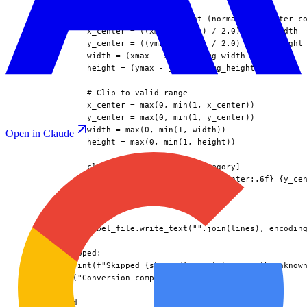
              # Convert to YOLO format (normalized center co
              x_center = ((xmin + xmax) / 2.0) / img_width

              y_center = ((ymin + ymax) / 2.0) / img_height

              width = (xmax - xmin) / img_width

              height = (ymax - ymin) / img_height

              # Clip to valid range

              x_center = max(0, min(1, x_center))

              y_center = max(0, min(1, y_center))

              width = max(0, min(1, width))

Open in Claude
              height = max(0, min(1, height))

              cls_idx = class_to_idx[category]

              lines.append(f"{cls_idx} {x_center:.6f} {y_cen
          # Write label file

          if lines:

              label_file.write_text("".join(lines), encoding
      if skipped:

          print(f"Skipped {skipped} annotations with unknown
      print("Conversion complete!")

  # Download
