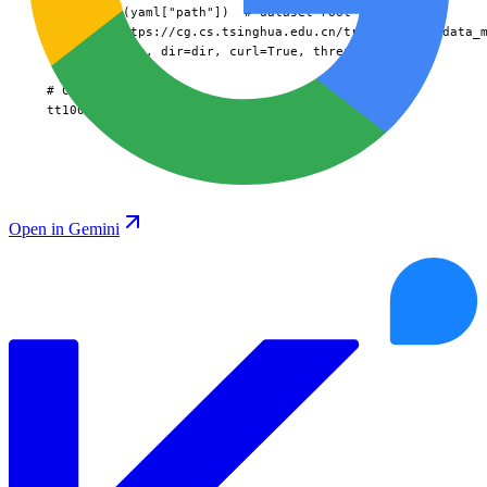
  dir = Path(yaml["path"])  # dataset root dir

  urls = ["https://cg.cs.tsinghua.edu.cn/traffic-sign/data_m
  download(urls, dir=dir, curl=True, threads=1)

  # Convert

  tt100k2yolo(dir)
Open in Gemini