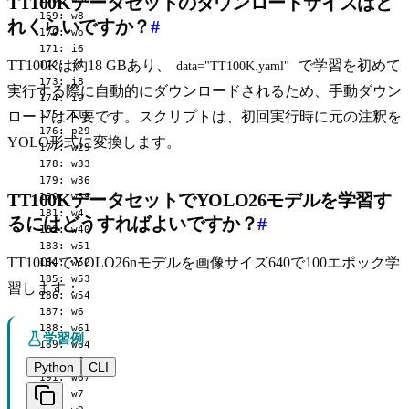
TT100Kデータセットのダウンロードサイズはど
  169: w8

れくらいですか？
#
  170: wo

  171: i6

TT100Kは約18 GBあり、
で学習を初めて
  172: i7

data="TT100K.yaml"
  173: i8

実行する際に自動的にダウンロードされるため、手動ダウン
  174: i9

  175: ilx

ロードは不要です。スクリプトは、初回実行時に元の注釈を
  176: p29

YOLO形式に変換します。
  177: w29

  178: w33

  179: w36

TT100KデータセットでYOLO26モデルを学習す
  180: w39

  181: w4

るにはどうすればよいですか？
#
  182: w40

  183: w51

TT100KでYOLO26nモデルを画像サイズ640で100エポック学
  184: w52

  185: w53

習します：
  186: w54

  187: w6

  188: w61

学習例
  189: w64

  190: w65

Python
CLI
  191: w67

  192: w7
