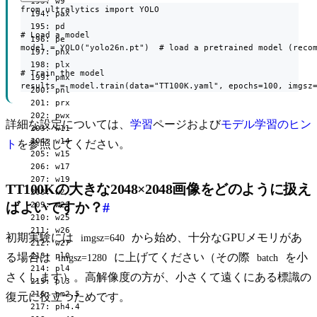
  193: w9

from ultralytics import YOLO

  194: pax

  195: pd

# Load a model

  196: pe

model = YOLO("yolo26n.pt")  # load a pretrained model (recom
  197: phx

  198: plx

# Train the model

  199: pmx

results = model.train(data="TT100K.yaml", epochs=100, imgsz
  200: pnl

  201: prx

  202: pwx

詳細な設定については、
学習
ページおよび
モデル学習のヒン
  203: w11

  204: w14

ト
を参照してください。
  205: w15

  206: w17

  207: w19

TT100Kの大きな2048×2048画像をどのように扱え
  208: w2

ばよいですか？
#
  209: w23

  210: w25

  211: w26

初期実験には
から始め、十分なGPUメモリがあ
imgsz=640
  212: w27

  213: pl0

る場合は
に上げてください（その際
を小
imgsz=1280
batch
  214: pl4

さくします）。高解像度の方が、小さくて遠くにある標識の
  215: pl3

  216: pm2.5

復元に役立つためです。
  217: ph4.4
