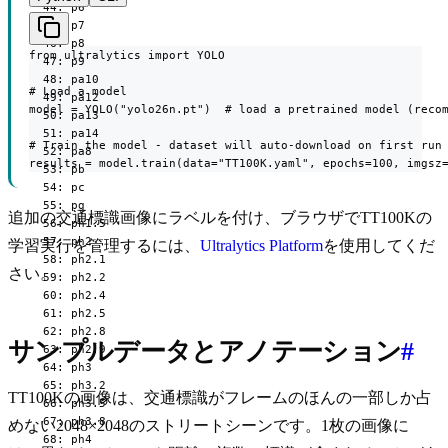
  44: p6

  45: p7

  46: p8

from ultralytics import YOLO

  47: p9

  48: pa10

# Load a model

  49: pa12

model = YOLO("yolo26n.pt")  # load a pretrained model (recom
  50: pa13

  51: pa14

# Train the model - dataset will auto-download on first run

  52: pa8

results = model.train(data="TT100K.yaml", epochs=100, imgsz
  53: pb

  54: pc

  55: pg

追加の交通標識画像にラベルを付け、ブラウザでTT100Kの
  56: ph1.5

  57: ph2

学習実行を管理するには、
Ultralytics Platform
を使用してくだ
  58: ph2.1

さい。
  59: ph2.2

  60: ph2.4

  61: ph2.5

  62: ph2.8

サンプルデータとアノテーション
#
  63: ph2.9

  64: ph3

  65: ph3.2

TT100Kの画像は、交通標識がフレームのほんの一部しか占
  66: ph3.5

  67: ph3.8

めない2048×2048のストリートシーンです。1枚の画像に
  68: ph4
