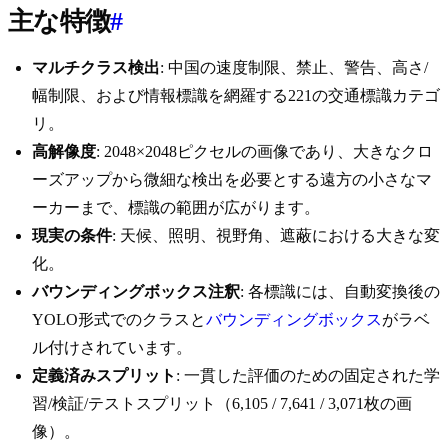
主な特徴
#
マルチクラス検出
: 中国の速度制限、禁止、警告、高さ/
幅制限、および情報標識を網羅する221の交通標識カテゴ
リ。
高解像度
: 2048×2048ピクセルの画像であり、大きなクロ
ーズアップから微細な検出を必要とする遠方の小さなマ
ーカーまで、標識の範囲が広がります。
現実の条件
: 天候、照明、視野角、遮蔽における大きな変
化。
バウンディングボックス注釈
: 各標識には、自動変換後の
YOLO形式でのクラスと
バウンディングボックス
がラベ
ル付けされています。
定義済みスプリット
: 一貫した評価のための固定された学
習/検証/テストスプリット（6,105 / 7,641 / 3,071枚の画
像）。