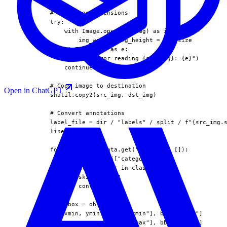
          # Get image dimensions

          try:

              with Image.open(src_img) as img:

                  img_width, img_height = img.size

          except Exception as e:

              print(f"Error reading {src_img}: {e}")

              continue

          # Copy image to destination

Open in ChatGPT
          shutil.copy2(src_img, dst_img)

          # Convert annotations

          label_file = dir / "labels" / split / f"{src_img.s
          lines = []

          for obj in img_data.get("objects", []):

              category = obj["category"]

              if category not in class_to_idx:

                  skipped += 1

                  continue

              bbox = obj["bbox"]

              xmin, ymin = bbox["xmin"], bbox["ymin"]

              xmax, ymax = bbox["xmax"], bbox["ymax"]
