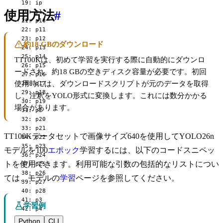
  19: ip

  20: p1

使用方法
#
  21: p10

  22: p11

  23: p12

約18 GBのダウンロード
  24: p13

  25: p14

TT100Kは、初めて学習を実行する際に自動的にダウンロ
  26: p15

ードされ、約18 GBの空きディスク容量が必要です。初回
  27: p16

使用時には、ダウンロードスクリプトが元のデータを取得
  28: p17

  29: p18

し、注釈をYOLO形式に変換します。これには数分かかる
  30: p19

場合があります。
  31: p2

  32: p20

  33: p21

TT100Kデータセットで画像サイズ640を使用してYOLO26n
  34: p22

  35: p23

モデルを100
エポック
学習するには、以下のコードスニペッ
  36: p24

トを使用できます。利用可能な引数の包括的なリストについ
  37: p25

  38: p26

ては、モデルの
学習
ページを参照してください。
  39: p27

  40: p28

  41: p3

学習例
  42: p4

  43: p5

Python
CLI