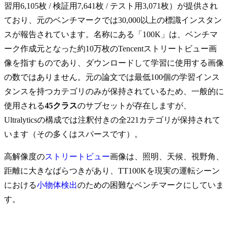
習用6,105枚 / 検証用7,641枚 / テスト用3,071枚）が提供され
ており、元のベンチマークでは30,000以上の標識インスタン
スが報告されています。名称にある「100K」は、ベンチマ
ーク作成元となった約10万枚のTencentストリートビュー画
像を指すものであり、ダウンロードして学習に使用する画像
の数ではありません。元の論文では最低100個の学習インス
タンスを持つカテゴリのみが保持されているため、一般的に
使用される
45クラス
のサブセットが存在しますが、
Ultralyticsの構成では注釈付きの全221カテゴリが保持されて
います（その多くはスパースです）。
高解像度の
ストリートビュー
画像は、照明、天候、視野角、
距離に大きなばらつきがあり、TT100Kを現実の運転シーン
における
小物体検出
のための困難なベンチマークにしていま
す。