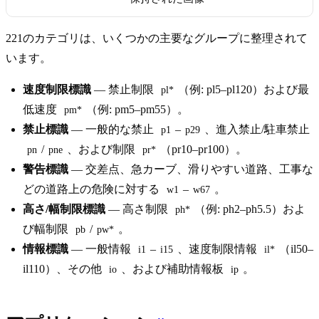
221のカテゴリは、いくつかの主要なグループに整理されて
います。
速度制限標識
— 禁止制限
（例: pl5–pl120）および最
pl*
低速度
（例: pm5–pm55）。
pm*
禁止標識
— 一般的な禁止
–
、進入禁止/駐車禁止
p1
p29
/
、および制限
（pr10–pr100）。
pn
pne
pr*
警告標識
— 交差点、急カーブ、滑りやすい道路、工事な
どの道路上の危険に対する
–
。
w1
w67
高さ/幅制限標識
— 高さ制限
（例: ph2–ph5.5）およ
ph*
び幅制限
/
。
pb
pw*
情報標識
— 一般情報
–
、速度制限情報
（il50–
i1
i15
il*
il110）、その他
、および補助情報板
。
io
ip