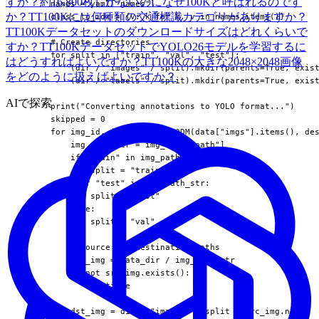
すか？
約16,800枚しかないのになぜ100Kと呼ばれるのです
      names = yaml["names"]

か？
TT100Kには何種類の交通標識カテゴリがありますか？
      class_to_idx = {v: k for k, v in names.items()}

TT100Kデータセットのダウンロードサイズはどれくらいで
      # Create directories

すか？
TT100KデータセットでYOLO26モデルを学習するに
      for split in ["train", "val", "test"]:

はどうすればよいですか？
TT100Kの大きな2048×2048画像
          (dir / "images" / split).mkdir(parents=True, exist
をどのように扱えばよいですか？
          (dir / "labels" / split).mkdir(parents=True, exist
AIで探索
      print("Converting annotations to YOLO format...")

      skipped = 0

      for img_id, img_data in TQDM(data["imgs"].items(), des
          img_path_str = img_data["path"]

          if "train" in img_path_str:

              split = "train"

          elif "test" in img_path_str:

              split = "test"

          else:

              split = "val"

          # Source and destination paths

          src_img = data_dir / img_path_str

          if not src_img.exists():

              continue

          dst_img = dir / "images" / split / src_img.name
