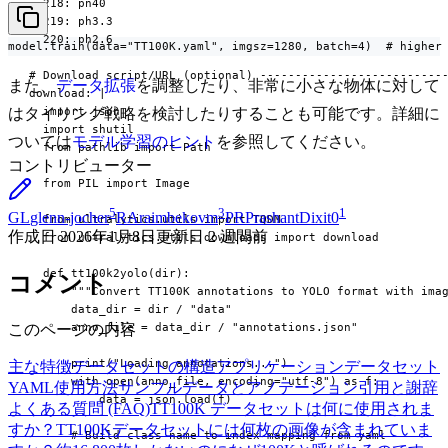
  218: pn40

  219: ph3.3

  220: ph2.6

model.train(data="TT100K.yaml", imgsz=1280, batch=4)  # higher
# Download script/URL (optional) ---------------------------
また、
データ拡張
を調整したり、非常に小さな物体に対して
download: |

  import json

はタイリング戦略を検討したりすることも可能です。詳細に
  import shutil

ついては
モデル学習のヒント
を参照してください。
  from pathlib import Path

コントリビューター
  from PIL import Image

5
3
1
GL
glenn-jocher
RA
raimbekovm
PR
PrashantDixit0
  from ultralytics.utils import TQDM

作成日
2026年1月8日
更新日
2 週間前
  from ultralytics.utils.downloads import download

  def tt100k2yolo(dir):

コメント
      """Convert TT100K annotations to YOLO format with imag
      data_dir = dir / "data"

      anno_file = data_dir / "annotations.json"

このページの内容
      print("Loading annotations...")

主な特徴
データセットの構造
アプリケーション
データセット
      with open(anno_file, encoding="utf-8") as f:

YAML
使用方法
サンプルデータとアノテーション
引用と謝辞
          data = json.load(f)

よくある質問 (FAQ)
TT100K データセットは何に使用されま
すか？
TT100Kデータセットには何枚の画像が含まれていま
      # Build class name to index mapping from yaml
