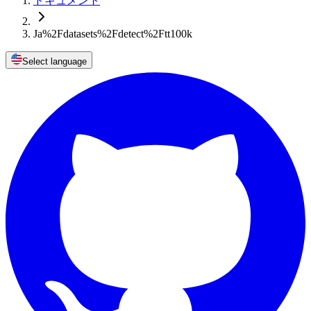
ドキュメント
Ja%2Fdatasets%2Fdetect%2Ftt100k
Select language