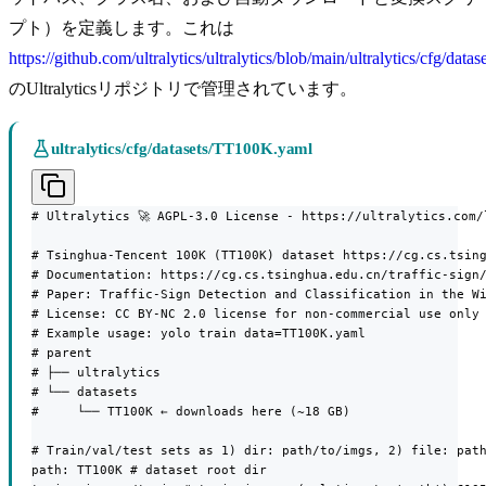
プト）を定義します。これは
https://github.com/ultralytics/ultralytics/blob/main/ultralytics/cfg/da
のUltralyticsリポジトリで管理されています。
ultralytics/cfg/datasets/TT100K.yaml
# Ultralytics 🚀 AGPL-3.0 License - https://ultralytics.com/l
# Tsinghua-Tencent 100K (TT100K) dataset https://cg.cs.tsing
# Documentation: https://cg.cs.tsinghua.edu.cn/traffic-sign/
# Paper: Traffic-Sign Detection and Classification in the Wi
# License: CC BY-NC 2.0 license for non-commercial use only

# Example usage: yolo train data=TT100K.yaml

# parent

# ├── ultralytics

# └── datasets

#     └── TT100K ← downloads here (~18 GB)

# Train/val/test sets as 1) dir: path/to/imgs, 2) file: path
path: TT100K # dataset root dir
