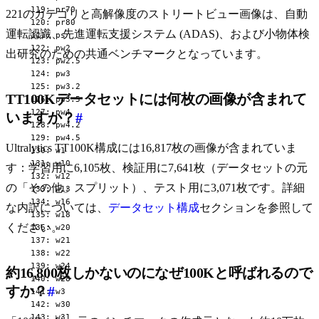
  119: pr70

221のカテゴリと高解像度のストリートビュー画像は、自動
  120: pr80

運転認識、先進運転支援システム (ADAS)、および小物体検
  121: ps

  122: pw2

出研究のための共通ベンチマークとなっています。
  123: pw2.5

  124: pw3

  125: pw3.2

TT100Kデータセットには何枚の画像が含まれて
  126: pw3.5

  127: pw4

いますか？
#
  128: pw4.2

  129: pw4.5

Ultralytics TT100K構成には16,817枚の画像が含まれていま
  130: w1

  131: w10

す：学習用に6,105枚、検証用に7,641枚（データセットの元
  132: w12

の「その他」スプリット）、テスト用に3,071枚です。詳細
  133: w13

  134: w16

な内訳については、
データセット構成
セクションを参照して
  135: w18

ください。
  136: w20

  137: w21

  138: w22

  139: w24

約16,800枚しかないのになぜ100Kと呼ばれるので
  140: w28

すか？
#
  141: w3

  142: w30

  143: w31
