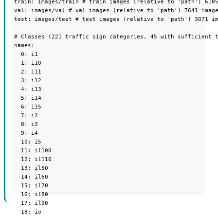
train: images/train # train images (relative to 'path') 6105
val: images/val # val images (relative to 'path') 7641 image
test: images/test # test images (relative to 'path') 3071 im
# Classes (221 traffic sign categories, 45 with sufficient t
names:

  0: i1

  1: i10

  2: i11

  3: i12

  4: i13

  5: i14

  6: i15

  7: i2

  8: i3

  9: i4

  10: i5

  11: il100

  12: il110

  13: il50

  14: il60

  15: il70

  16: il80

  17: il90

  18: io
