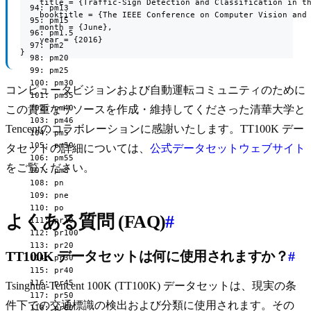
    title = {Traffic-Sign Detection and Classification in th
  94: pm13

    booktitle = {The IEEE Conference on Computer Vision and 
  95: pm15

    month = {June},

  96: pm1.5

    year = {2016}

  97: pm2

}
  98: pm20

  99: pm25

  100: pm30

コンピュータビジョンおよび自動運転コミュニティのために
  101: pm35

  102: pm40

この貴重なリソースを作成・維持してくださった清華大学と
  103: pm46

Tencentのコラボレーションに感謝いたします。TT100K デー
  104: pm5

  105: pm50

タセットの詳細については、
公式データセットウェブサイト
  106: pm55

をご覧ください。
  107: pm8

  108: pn

  109: pne

  110: po

よくある質問 (FAQ)
#
  111: pr10

  112: pr100

  113: pr20

TT100K データセットは何に使用されますか？
#
  114: pr30

  115: pr40

  116: pr45

Tsinghua-Tencent 100K (TT100K) データセットは、現実の条
  117: pr50

件下での交通標識の検出および分類に使用されます。その
  118: pr60
