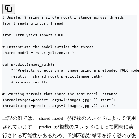
# Unsafe: Sharing a single model instance across threads

from threading import Thread

from ultralytics import YOLO

# Instantiate the model outside the thread

shared_model = YOLO("yolo26n.pt")

def predict(image_path):

    """Predicts objects in an image using a preloaded YOLO mode
    results = shared_model.predict(image_path)

    # Process results

# Starting threads that share the same model instance

Thread(target=predict, args=("image1.jpg",)).start()

Thread(target=predict, args=("image2.jpg",)).start()
上記の例では、
が複数のスレッドによって使用
shared_model
されています。
が複数のスレッドによって同時に実
predict
行される可能性があるため、予測不能な結果を招く恐れがあ