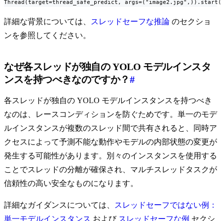
Thread(target=thread_safe_predict, args=("image2.jpg",)).start
詳細な背景については、
スレッドセーフな推論
のセクショ
ンを参照してください。
なぜ各スレッドが独自の YOLO モデルインスタ
ンスを持つべきなのですか？
#
各スレッドが独自の YOLO モデルインスタンスを持つべき
なのは、レースコンディションを防ぐためです。単一のモデ
ルインスタンスが複数のスレッド間で共有されると、同時ア
クセスによって予測不能な動作やモデルの内部状態の変更が
発生する可能性があります。別々のインスタンスを使用する
ことでスレッドの分離が確保され、マルチスレッドタスクが
信頼性の高い安全なものになります。
詳細なガイダンスについては、
スレッドセーフではない例：
単一モデルインスタンス
および
スレッドセーフな例
セクシ