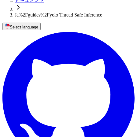
ドキュメント
Ja%2Fguides%2Fyolo Thread Safe Inference
Select language