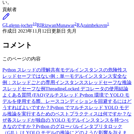
い。
貢献者
10
2
1
GL
glenn-jocher
RI
RizwanMunawar
RA
raimbekovm
作成日
2023年11月12日
更新日
先月
コメント
このページの内容
Python スレッドの理解
共有モデルインスタンスの危険性
ス
レッドセーフではない例：単一モデルインスタンス
安全な
例：スレッドごとの専用インスタンス
スレッドセーフな推論
スレッドセーフな例
ThreadingLocked デコレータの使用
結論
よくある質問 (FAQ)
マルチスレッド Python 環境で YOLO モ
デルを使用する際、レースコンディションを回避するにはど
うすればよいですか？
Python でマルチスレッド YOLO モデ
ル推論を実行するためのベストプラクティスは何ですか？
な
ぜ各スレッドが独自の YOLO モデルインスタンスを持つべ
きなのですか？
Python のグローバルインタプリタロック
（GIL）は YOLO モデルの推論にどのような影響を与えま