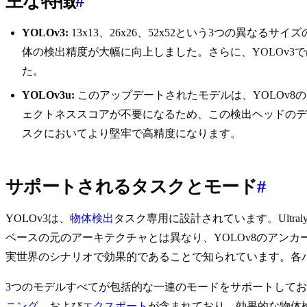
主な特徴
#
YOLOv3:
13x13、26x26、52x52という3つの異
体の検出精度が大幅に向上しました。さらに、YOLOv3
た。
YOLOv3u:
このアップデートされたモデルは、YOLOv
ェクトネススコアが不要になるため、この検出ヘッドのデ
スクにおいてより堅牢で高精度になります。
サポートされるタスクとモード
#
YOLOv3は、
物体検出
タスク専用に設計されています。Ultralyt
ベースの元のアーキテクチャとは異なり、YOLOv8のアン
実世界のシナリオで効果的であることで知られています。各
3つのモデルすべてが包括的な一連のモードをサポートして
ニング
、および
エクスポート
が含まれており、効果的な物体