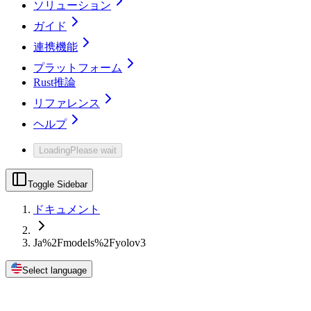
ソリューション
ガイド
連携機能
プラットフォーム
Rust推論
リファレンス
ヘルプ
Loading
Please wait
Toggle Sidebar
ドキュメント
Ja%2Fmodels%2Fyolov3
Select language