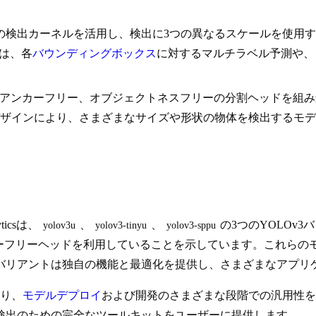
なるサイズの検出カーネルを活用し、検出に3つの異なるスケールを
では、各
バウンディングボックス
に対するマルチラベル予測や、
8のアンカーフリー、オブジェクトネスフリーの分割ヘッドを組
ザインにより、さまざまなサイズや形状の物体を検出するモデル
icsは、
、
、
の3つのYOLOv
yolov3u
yolov3-tinyu
yolov3-sppu
カーフリーヘッドを利用していることを示しています。これら
バリアントは独自の機能と最適化を提供し、さまざまなアプリ
おり、
モデルデプロイ
および開発のさまざまな段階での汎用性を
検出のための完全なツールキットをユーザーに提供します。