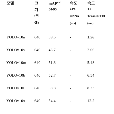
val
모델
크
속도
속도
mAP
CPU
T4
기
50-95
(픽
ONNX
TensorRT10
셀)
(ms)
(ms)
YOLOv10n
640
39.5
-
1.56
YOLOv10s
640
46.7
-
2.66
YOLOv10m
640
51.3
-
5.48
YOLOv10b
640
52.7
-
6.54
YOLOv10l
640
53.3
-
8.33
YOLOv10x
640
54.4
-
12.2