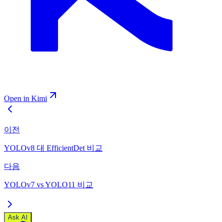
Open in Kimi
이전
YOLOv8 대 EfficientDet 비교
다음
YOLOv7 vs YOLO11 비교
Ask AI