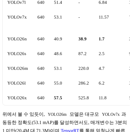
YOLOv7l
640
51.4
-
6.84
3
YOLOv7x
640
53.1
-
11.57
7
YOLO26n
640
40.9
38.9
1.7
2
YOLO26s
640
48.6
87.2
2.5
9
YOLO26m
640
53.1
220.0
4.7
2
YOLO26l
640
55.0
286.2
6.2
2
YOLO26x
640
57.5
525.8
11.8
5
위에서 볼 수 있듯이,
모델은 대규모
과
YOLO26m
YOLOv7x
동등한 정확도(53.1 mAP)를 달성하면서도, 매개변수는 3분의
1 미만(20.4M 대 71.3M)이며
TensorRT
를 통해 엄청나게 빠른