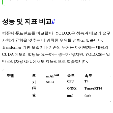
성능 및 지표 비교
#
컴퓨팅 풋프린트를 비교할 때, YOLO26은 성능과 메모리 요구
사항의 균형을 맞추는 데 명확한 우위를 점하고 있습니다.
Transformer 기반 모델이나 기존의 무거운 아키텍처는 대량의
CUDA 메모리 할당을 요구하는 경우가 많지만, YOLO26은 일
반 소비자용 GPU에서도 효율적으로 학습합니다.
val
모델
크
속도
속도
mAP
CPU
T4
기
50-95
(픽
ONNX
TensorRT10
셀)
(ms)
(ms)
(