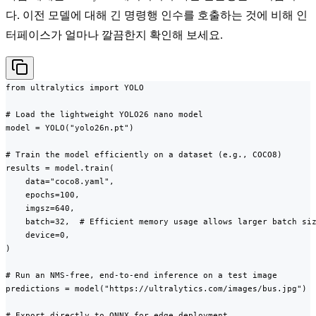
다. 이전 모델에 대해 긴 명령행 인수를 호출하는 것에 비해 인
터페이스가 얼마나 깔끔한지 확인해 보세요.
from ultralytics import YOLO

# Load the lightweight YOLO26 nano model

model = YOLO("yolo26n.pt")

# Train the model efficiently on a dataset (e.g., COCO8)

results = model.train(

    data="coco8.yaml",

    epochs=100,

    imgsz=640,

    batch=32,  # Efficient memory usage allows larger batch siz
    device=0,

)

# Run an NMS-free, end-to-end inference on a test image

predictions = model("https://ultralytics.com/images/bus.jpg")

# Export directly to ONNX for edge deployment
