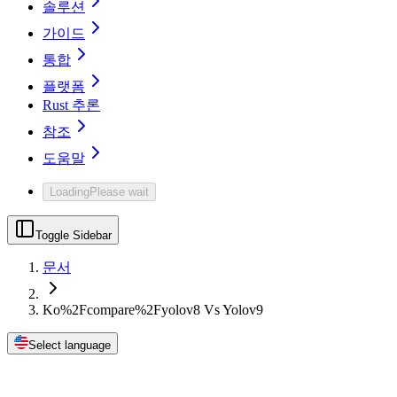
솔루션
가이드
통합
플랫폼
Rust 추론
참조
도움말
Loading
Please wait
Toggle Sidebar
문서
Ko%2Fcompare%2Fyolov8 Vs Yolov9
Select language