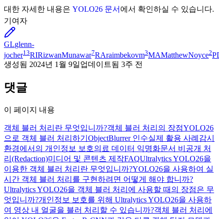
대한 자세한 내용은
YOLO26 문서
에서 확인하실 수 있습니다.
기여자
GL
glenn-
13
7
3
2
jocher
RI
RizwanMunawar
RA
raimbekovm
MA
MatthewNoyce
P
생성됨
2024년 1월 9일
업데이트됨
3주 전
댓글
이 페이지 내용
객체 블러 처리란 무엇입니까?
객체 블러 처리의 장점
YOLO26
으로 객체 블러 처리하기
ObjectBlurrer 인수
실제 활용 사례
감시
환경에서의 개인정보 보호
의료 데이터 익명화
문서 비공개 처
리(Redaction)
미디어 및 콘텐츠 제작
FAQ
Ultralytics YOLO26을
이용한 객체 블러 처리란 무엇입니까?
YOLO26을 사용하여 실
시간 객체 블러 처리를 구현하려면 어떻게 해야 합니까?
Ultralytics YOLO26을 객체 블러 처리에 사용할 때의 장점은 무
엇입니까?
개인정보 보호를 위해 Ultralytics YOLO26을 사용하
여 영상 내 얼굴을 블러 처리할 수 있습니까?
객체 블러 처리에