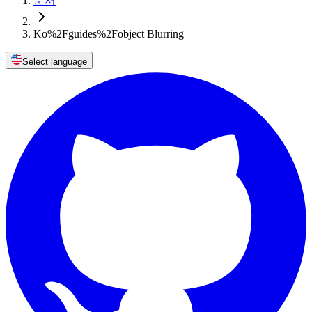
문서
Ko%2Fguides%2Fobject Blurring
Select language