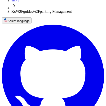
문서
Ko%2Fguides%2Fparking Management
Select language