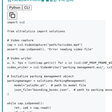
Python
CLI
import cv2

from ultralytics import solutions

# Video capture

cap = cv2.VideoCapture("path/to/video.mp4")

assert cap.isOpened(), "Error reading video file"

# Video writer

w, h, fps = (int(cap.get(x)) for x in (cv2.CAP_PROP_FRAME_WI
video_writer = cv2.VideoWriter("parking management.avi", cv2
# Initialize parking management object

parkingmanager = solutions.ParkingManagement(

    model="yolo26n.pt",  # path to model file

    json_file="bounding_boxes.json",  # path to parking anno
)

while cap.isOpened():

    ret, im0 = cap.read()
