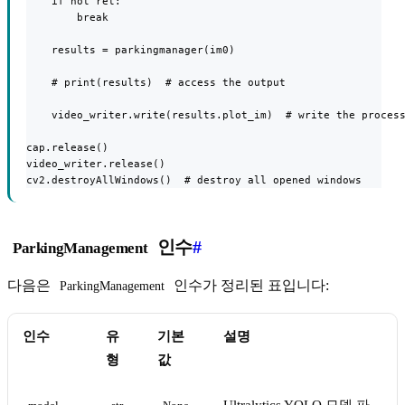
    if not ret:

        break

    results = parkingmanager(im0)

    # print(results)  # access the output

    video_writer.write(results.plot_im)  # write the process
cap.release()

video_writer.release()

cv2.destroyAllWindows()  # destroy all opened windows
인수
#
ParkingManagement
다음은
인수가 정리된 표입니다:
ParkingManagement
인수
유
기본
설명
형
값