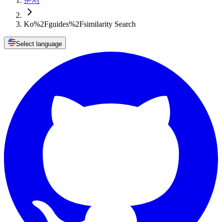
문서
Ko%2Fguides%2Fsimilarity Search
Select language