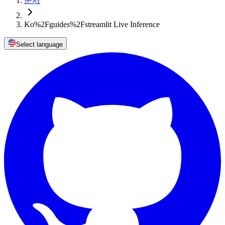
문서
Ko%2Fguides%2Fstreamlit Live Inference
Select language