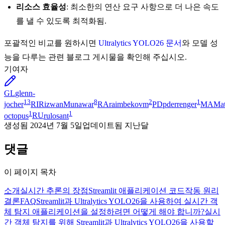
리소스 효율성
: 최소한의 연산 요구 사항으로 더 나은 속도
를 낼 수 있도록 최적화됨.
포괄적인 비교를 원하시면
Ultralytics YOLO26 문서
와 모델 성
능을 다루는 관련 블로그 게시물을 확인해 주십시오.
기여자
GL
glenn-
13
8
2
1
jocher
RI
RizwanMunawar
RA
raimbekovm
PD
pderrenger
MA
Ma
1
1
octopus
RU
rulosant
생성됨
2024년 7월 5일
업데이트됨
지난달
댓글
이 페이지 목차
소개
실시간 추론의 장점
Streamlit 애플리케이션 코드
작동 원리
결론
FAQ
Streamlit과 Ultralytics YOLO26을 사용하여 실시간 객
체 탐지 애플리케이션을 설정하려면 어떻게 해야 합니까?
실시
간 객체 탐지를 위해 Streamlit과 Ultralytics YOLO26을 사용할