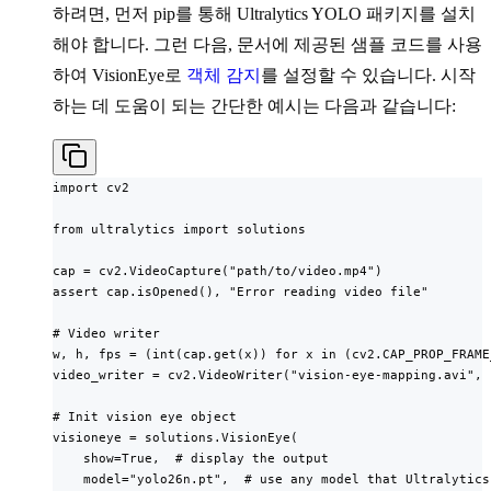
하려면, 먼저 pip를 통해 Ultralytics YOLO 패키지를 설치
해야 합니다. 그런 다음, 문서에 제공된 샘플 코드를 사용
하여 VisionEye로
객체 감지
를 설정할 수 있습니다. 시작
하는 데 도움이 되는 간단한 예시는 다음과 같습니다:
import cv2

from ultralytics import solutions

cap = cv2.VideoCapture("path/to/video.mp4")

assert cap.isOpened(), "Error reading video file"

# Video writer

w, h, fps = (int(cap.get(x)) for x in (cv2.CAP_PROP_FRAME
video_writer = cv2.VideoWriter("vision-eye-mapping.avi", 
# Init vision eye object

visioneye = solutions.VisionEye(

    show=True,  # display the output

    model="yolo26n.pt",  # use any model that Ultralytics