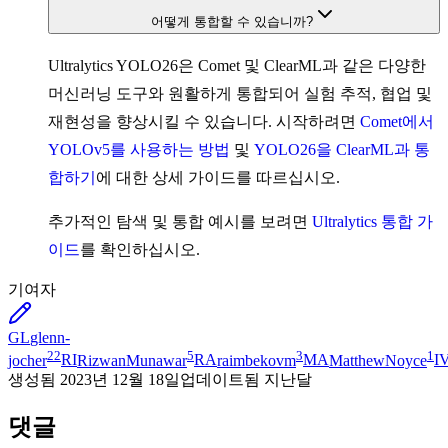
어떻게 통합할 수 있습니까?
Ultralytics YOLO26은 Comet 및 ClearML과 같은 다양한
머신러닝 도구와 원활하게 통합되어 실험 추적, 협업 및
재현성을 향상시킬 수 있습니다. 시작하려면
Comet에서
YOLOv5를 사용하는 방법
및
YOLO26을 ClearML과 통
합하기
에 대한 상세 가이드를 따르십시오.
추가적인 탐색 및 통합 예시를 보려면
Ultralytics 통합 가
이드
를 확인하십시오.
기여자
GL
glenn-
22
5
3
1
jocher
RI
RizwanMunawar
RA
raimbekovm
MA
MatthewNoyce
I
생성됨
2023년 12월 18일
업데이트됨
지난달
댓글