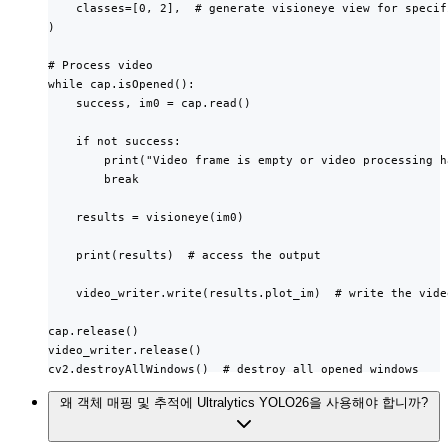
    classes=[0, 2],  # generate visioneye view for specif
)

# Process video

while cap.isOpened():

    success, im0 = cap.read()

    if not success:

        print("Video frame is empty or video processing h
        break

    results = visioneye(im0)

    print(results)  # access the output

    video_writer.write(results.plot_im)  # write the video
cap.release()

video_writer.release()

cv2.destroyAllWindows()  # destroy all opened windows
왜 객체 매핑 및 추적에 Ultralytics YOLO26을 사용해야 합니까?