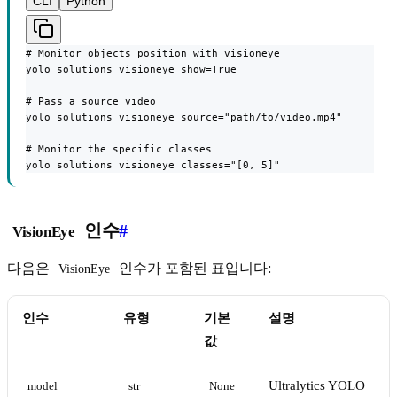
CLI
Python
# Monitor objects position with visioneye

yolo solutions visioneye show=True

# Pass a source video

yolo solutions visioneye source="path/to/video.mp4"

# Monitor the specific classes

yolo solutions visioneye classes="[0, 5]"
인수
#
VisionEye
다음은
인수가 포함된 표입니다:
VisionEye
인수
유형
기본
설명
값
Ultralytics YOLO
model
str
None