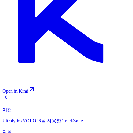
Open in Kimi
이전
Ultralytics YOLO26을 사용한 TrackZone
다음