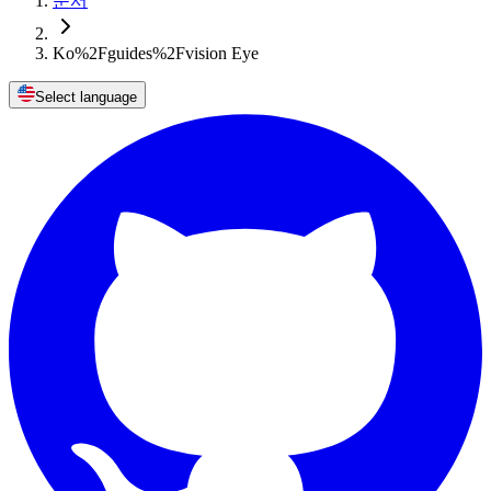
문서
Ko%2Fguides%2Fvision Eye
Select language