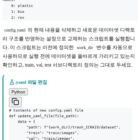
    0: plastic

    1: bio

    2: rov
의 현재 내용을 삭제하고 새로운 데이터셋 디렉토
config.yaml
리 구조를 반영하는 설정으로 교체하는 스크립트를 실행합니
다. 이 스크립트는 이전에 정의한
변수를 자동으로
work_dir
사용하므로 실행 전에 데이터셋을 올바르게 가리키고 있는지
확인하고, train, val, test 서브디렉토리 정의는 그대로 두세요.
.yaml 파일 편집
Python
# Contents of new config.yaml file

def update_yaml_file(file_path):

    data = {

        "path": f"{work_dir}/trash_ICRA19/dataset",

        "train": "train/images",

        "val": "train/images",
