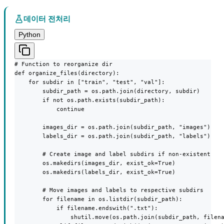
데이터 전처리
Python
# Function to reorganize dir

def organize_files(directory):

    for subdir in ["train", "test", "val"]:

        subdir_path = os.path.join(directory, subdir)

        if not os.path.exists(subdir_path):

            continue

        images_dir = os.path.join(subdir_path, "images")

        labels_dir = os.path.join(subdir_path, "labels")

        # Create image and label subdirs if non-existent

        os.makedirs(images_dir, exist_ok=True)

        os.makedirs(labels_dir, exist_ok=True)

        # Move images and labels to respective subdirs

        for filename in os.listdir(subdir_path):

            if filename.endswith(".txt"):

                shutil.move(os.path.join(subdir_path, filena