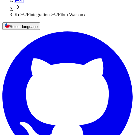
문서
Ko%2Fintegrations%2Fibm Watsonx
Select language