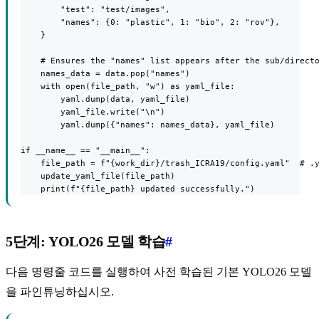
        "test": "test/images",

        "names": {0: "plastic", 1: "bio", 2: "rov"},

    }

    # Ensures the "names" list appears after the sub/directo
    names_data = data.pop("names")

    with open(file_path, "w") as yaml_file:

        yaml.dump(data, yaml_file)

        yaml_file.write("\n")

        yaml.dump({"names": names_data}, yaml_file)

if __name__ == "__main__":

    file_path = f"{work_dir}/trash_ICRA19/config.yaml"  # .y
    update_yaml_file(file_path)

    print(f"{file_path} updated successfully.")
5단계: YOLO26 모델 학습
#
다음 명령줄 코드를 실행하여 사전 학습된 기본 YOLO26 모델
을 파인튜닝하십시오.