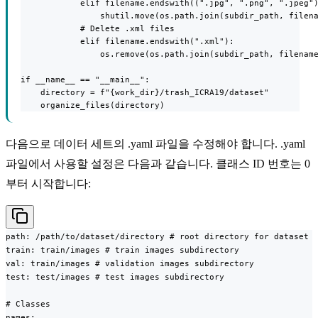
            elif filename.endswith((".jpg", ".png", ".jpeg")
                shutil.move(os.path.join(subdir_path, filena
            # Delete .xml files

            elif filename.endswith(".xml"):

                os.remove(os.path.join(subdir_path, filename
if __name__ == "__main__":

    directory = f"{work_dir}/trash_ICRA19/dataset"

    organize_files(directory)
다음으로 데이터 세트의 .yaml 파일을 수정해야 합니다. .yaml
파일에서 사용할 설정은 다음과 같습니다. 클래스 ID 번호는 0
부터 시작합니다:
path: /path/to/dataset/directory # root directory for dataset

train: train/images # train images subdirectory

val: train/images # validation images subdirectory

test: test/images # test images subdirectory

# Classes

names:
