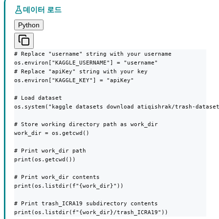
데이터 로드
Python
# Replace "username" string with your username

os.environ["KAGGLE_USERNAME"] = "username"

# Replace "apiKey" string with your key

os.environ["KAGGLE_KEY"] = "apiKey"

# Load dataset

os.system("kaggle datasets download atiqishrak/trash-dataset
# Store working directory path as work_dir

work_dir = os.getcwd()

# Print work_dir path

print(os.getcwd())

# Print work_dir contents

print(os.listdir(f"{work_dir}"))

# Print trash_ICRA19 subdirectory contents

print(os.listdir(f"{work_dir}/trash_ICRA19"))