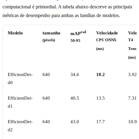
computacional é primordial. A tabela abaixo descreve as principais
métricas de desempenho para ambas as famílias de modelos.
val
Modelo
tamanho
Velocidade
Velo
mAP
(pixels)
CPU ONNX
T4
50-95
(ms)
Tens
(ms)
EfficientDet-
640
34.6
10.2
3.92
d0
EfficientDet-
640
40.5
13.5
7.31
d1
EfficientDet-
640
43.0
17.7
10.9
d2