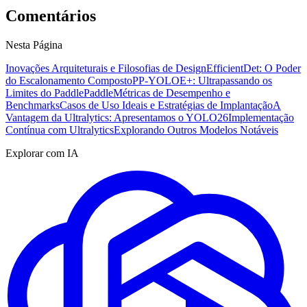
Comentários
Nesta Página
Inovações Arquiteturais e Filosofias de Design
EfficientDet: O Poder
do Escalonamento Composto
PP-YOLOE+: Ultrapassando os
Limites do PaddlePaddle
Métricas de Desempenho e
Benchmarks
Casos de Uso Ideais e Estratégias de Implantação
A
Vantagem da Ultralytics: Apresentamos o YOLO26
Implementação
Contínua com Ultralytics
Explorando Outros Modelos Notáveis
Explorar com IA