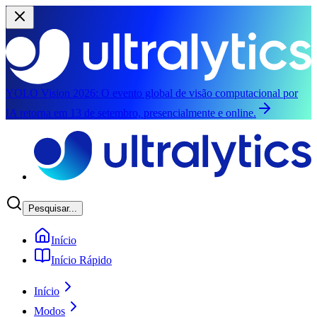
YOLO Vision 2026:
O evento global de visão computacional por
IA retorna em 13 de setembro, presencialmente e online.
Pular para o conteúdo principal
Pesquisar...
Início
Início Rápido
Início
Modos