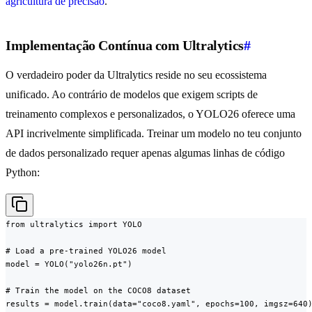
agricultura de precisão
.
Implementação Contínua com Ultralytics
#
O verdadeiro poder da Ultralytics reside no seu ecossistema
unificado. Ao contrário de modelos que exigem scripts de
treinamento complexos e personalizados, o YOLO26 oferece uma
API incrivelmente simplificada. Treinar um modelo no teu conjunto
de dados personalizado requer apenas algumas linhas de código
Python:
from ultralytics import YOLO

# Load a pre-trained YOLO26 model

model = YOLO("yolo26n.pt")

# Train the model on the COCO8 dataset

results = model.train(data="coco8.yaml", epochs=100, imgsz=640)