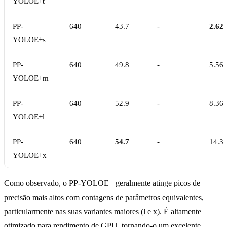
YOLOE+t
PP-
640
43.7
-
2.62
YOLOE+s
PP-
640
49.8
-
5.56
YOLOE+m
PP-
640
52.9
-
8.36
YOLOE+l
PP-
640
54.7
-
14.3
YOLOE+x
Como observado, o PP-YOLOE+ geralmente atinge picos de
precisão mais altos com contagens de parâmetros equivalentes,
particularmente nas suas variantes maiores (l e x). É altamente
otimizado para rendimento de GPU, tornando-o um excelente