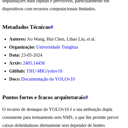
implantações mais rápidas e previsíveis, particularmente em
dispositivos com recursos computacionais limitados.
Metadados Técnicos
#
Autores:
Ao Wang, Hui Chen, Lihao Liu, et al.
Organização:
Universidade Tsinghua
Data:
23-05-2024
Arxiv:
2405.14458
GitHub:
THU-MIG/yolov10
Docs:
Documentação do YOLOv10
Pontos fortes e fracos arquiteturais
#
O recurso de destaque do YOLOv10 é a sua atribuição dupla
consistente para treinamento sem NMS, o que lhe permite prever
caixas delimitadoras diretamente sem depender de limites