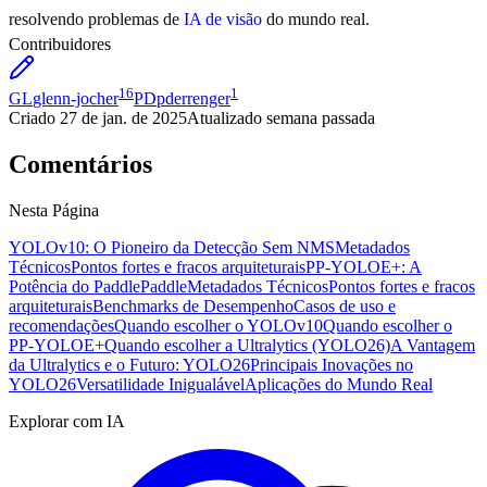
resolvendo problemas de
IA de visão
do mundo real.
Contribuidores
16
1
GL
glenn-jocher
PD
pderrenger
Criado
27 de jan. de 2025
Atualizado
semana passada
Comentários
Nesta Página
YOLOv10: O Pioneiro da Detecção Sem NMS
Metadados
Técnicos
Pontos fortes e fracos arquiteturais
PP-YOLOE+: A
Potência do PaddlePaddle
Metadados Técnicos
Pontos fortes e fracos
arquiteturais
Benchmarks de Desempenho
Casos de uso e
recomendações
Quando escolher o YOLOv10
Quando escolher o
PP-YOLOE+
Quando escolher a Ultralytics (YOLO26)
A Vantagem
da Ultralytics e o Futuro: YOLO26
Principais Inovações no
YOLO26
Versatilidade Inigualável
Aplicações do Mundo Real
Explorar com IA