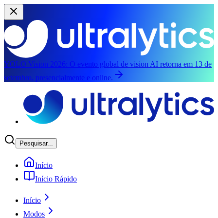
YOLO Vision 2026:
O evento global de vision AI retorna em 13 de
setembro, presencialmente e online.
Pular para o conteúdo principal
Pesquisar...
Início
Início Rápido
Início
Modos