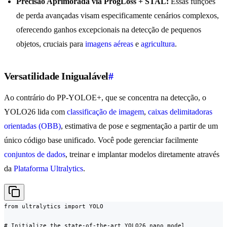
Precisão Aprimorada via ProgLoss + STAL:
Essas funções
de perda avançadas visam especificamente cenários complexos,
oferecendo ganhos excepcionais na detecção de pequenos
objetos, cruciais para
imagens aéreas
e
agricultura
.
Versatilidade Inigualável
#
Ao contrário do PP-YOLOE+, que se concentra na detecção, o
YOLO26 lida com
classificação de imagem
,
caixas delimitadoras
orientadas (OBB)
, estimativa de pose e segmentação a partir de um
único código base unificado. Você pode gerenciar facilmente
conjuntos de dados
, treinar e implantar modelos diretamente através
da
Plataforma Ultralytics
.
from ultralytics import YOLO

# Initialize the state-of-the-art YOLO26 nano model
