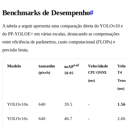
Benchmarks de Desempenho
#
A tabela a seguir apresenta uma comparação direta do YOLOv10 e
do PP-YOLOE+ em várias escalas, destacando as compensações
entre eficiência de parâmetros, custo computacional (FLOPs) e
precisão bruta.
val
Modelo
tamanho
Velocidade
Veloc
mAP
(pixels)
CPU ONNX
T4
50-95
(ms)
Tenso
(ms)
YOLOv10n
640
39.5
-
1.56
YOLOv10s
640
46.7
-
2.66