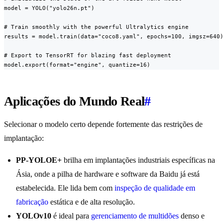
model = YOLO("yolo26n.pt")

# Train smoothly with the powerful Ultralytics engine

results = model.train(data="coco8.yaml", epochs=100, imgsz=640)
# Export to TensorRT for blazing fast deployment

model.export(format="engine", quantize=16)
Aplicações do Mundo Real
#
Selecionar o modelo certo depende fortemente das restrições de
implantação:
PP-YOLOE+
brilha em implantações industriais específicas na
Ásia, onde a pilha de hardware e software da Baidu já está
estabelecida. Ele lida bem com
inspeção de qualidade em
fabricação
estática e de alta resolução.
YOLOv10
é ideal para
gerenciamento de multidões
denso e