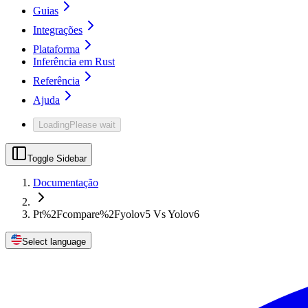
Guias
Integrações
Plataforma
Inferência em Rust
Referência
Ajuda
Loading
Please wait
Toggle Sidebar
Documentação
Pt%2Fcompare%2Fyolov5 Vs Yolov6
Select language