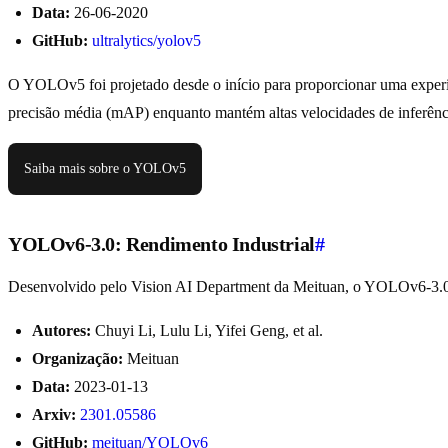
Data:
26-06-2020
GitHub:
ultralytics/yolov5
O YOLOv5 foi projetado desde o início para proporcionar uma experi
precisão média (mAP) enquanto mantém altas velocidades de inferênci
Saiba mais sobre o YOLOv5
YOLOv6-3.0: Rendimento Industrial
#
Desenvolvido pelo Vision AI Department da Meituan, o YOLOv6-3.0 é 
Autores:
Chuyi Li, Lulu Li, Yifei Geng, et al.
Organização:
Meituan
Data:
2023-01-13
Arxiv:
2301.05586
GitHub:
meituan/YOLOv6