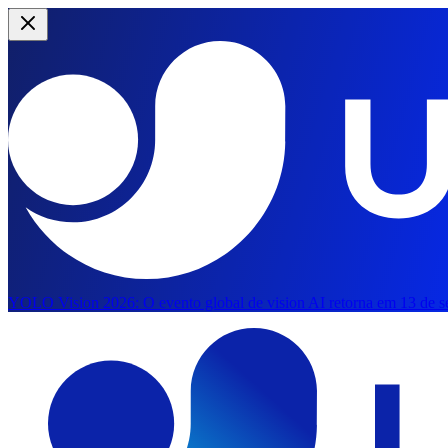
YOLO Vision 2026:
O evento global de vision AI retorna em 13 de se
Pular para o conteúdo principal