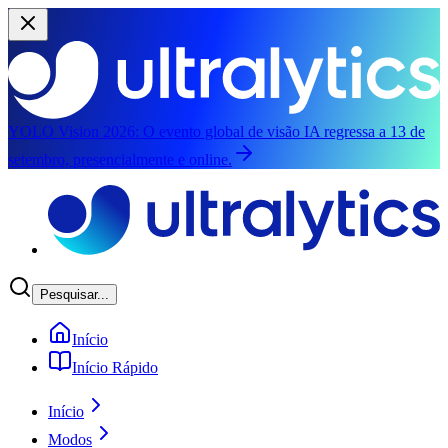
YOLO Vision 2026:
O evento global de visão IA regressa a 13 de
setembro, presencialmente e online.
Saltar para o conteúdo principal
Pesquisar...
Início
Início Rápido
Início
Modos