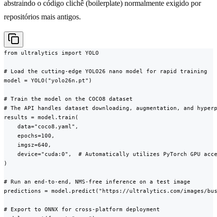
abstraindo o código clichê (boilerplate) normalmente exigido por
repositórios mais antigos.
from ultralytics import YOLO

# Load the cutting-edge YOLO26 nano model for rapid training

model = YOLO("yolo26n.pt")

# Train the model on the COCO8 dataset

# The API handles dataset downloading, augmentation, and hyperp
results = model.train(

    data="coco8.yaml",

    epochs=100,

    imgsz=640,

    device="cuda:0",  # Automatically utilizes PyTorch GPU acce
)

# Run an end-to-end, NMS-free inference on a test image

predictions = model.predict("https://ultralytics.com/images/bus
# Export to ONNX for cross-platform deployment
