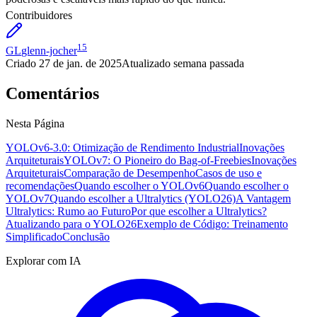
Contribuidores
15
GL
glenn-jocher
Criado
27 de jan. de 2025
Atualizado
semana passada
Comentários
Nesta Página
YOLOv6-3.0: Otimização de Rendimento Industrial
Inovações
Arquiteturais
YOLOv7: O Pioneiro do Bag-of-Freebies
Inovações
Arquiteturais
Comparação de Desempenho
Casos de uso e
recomendações
Quando escolher o YOLOv6
Quando escolher o
YOLOv7
Quando escolher a Ultralytics (YOLO26)
A Vantagem
Ultralytics: Rumo ao Futuro
Por que escolher a Ultralytics?
Atualizando para o YOLO26
Exemplo de Código: Treinamento
Simplificado
Conclusão
Explorar com IA