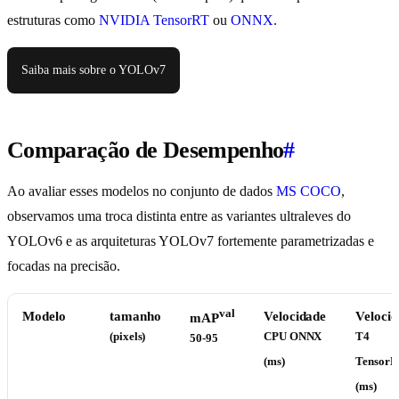
estruturas como
NVIDIA TensorRT
ou
ONNX
.
Saiba mais sobre o YOLOv7
Comparação de Desempenho
#
Ao avaliar esses modelos no conjunto de dados
MS COCO
,
observamos uma troca distinta entre as variantes ultraleves do
YOLOv6 e as arquiteturas YOLOv7 fortemente parametrizadas e
focadas na precisão.
val
Modelo
tamanho
Velocidade
Veloci
mAP
(pixels)
CPU ONNX
T4
50-95
(ms)
Tensor
(ms)