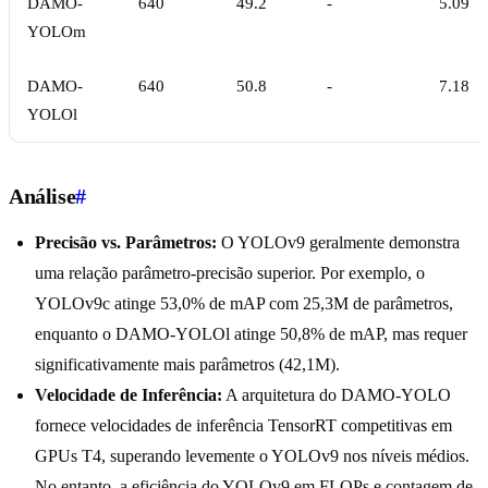
DAMO-
640
49.2
-
5.09
YOLOm
DAMO-
640
50.8
-
7.18
YOLOl
Análise
#
Precisão vs. Parâmetros:
O YOLOv9 geralmente demonstra
uma relação parâmetro-precisão superior. Por exemplo, o
YOLOv9c atinge 53,0% de mAP com 25,3M de parâmetros,
enquanto o DAMO-YOLOl atinge 50,8% de mAP, mas requer
significativamente mais parâmetros (42,1M).
Velocidade de Inferência:
A arquitetura do DAMO-YOLO
fornece velocidades de inferência TensorRT competitivas em
GPUs T4, superando levemente o YOLOv9 nos níveis médios.
No entanto, a eficiência do YOLOv9 em FLOPs e contagem de