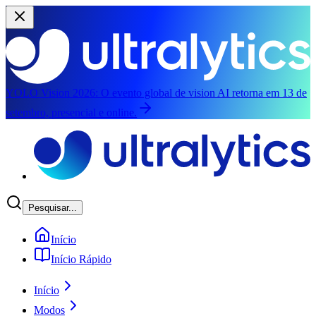
YOLO Vision 2026:
O evento global de vision AI retorna em 13 de
setembro, presencial e online.
Pular para o conteúdo principal
Pesquisar...
Início
Início Rápido
Início
Modos