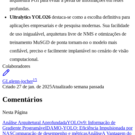
arquitetura PGI para evitar a perda de informações em redes
profundas.
Ultralytics YOLO26
destaca-se como a escolha definitiva para
aplicações empresariais e de pesquisa modernas. Sua facilidade
de uso inigualável, arquitetura livre de NMS e otimizações de
treinamento MuSGD de ponta tornam-no o modelo mais
confiável, preciso e facilmente implantável no cenário de visão
computacional.
Colaboradores
15
GL
glenn-jocher
Criado
27 de jan. de 2025
Atualizado
semana passada
Comentários
Nesta Página
Análise Arquitetural Aprofundada
YOLOv9: Informação de
Gradiente Programável
DAMO-YOLO: Eficiência Impulsionada por
NAS
Comparação de desempenho e métricas
Análise
A Vantagem do