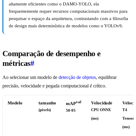
altamente eficientes como o DAMO-YOLO, ela
frequentemente requer recursos computacionais massivos para
pesquisar o espaço da arquitetura, contrastando com a filosofia
de design mais determinística de modelos como o YOLOv9.
Comparação de desempenho e
métricas
#
Ao selecionar um modelo de
detecção de objetos
, equilibrar
precisão, velocidade e pegada computacional é crítico.
val
Modelo
tamanho
Velocidade
Veloci
mAP
(pixels)
CPU ONNX
T4
50-95
(ms)
Tensor
(ms)