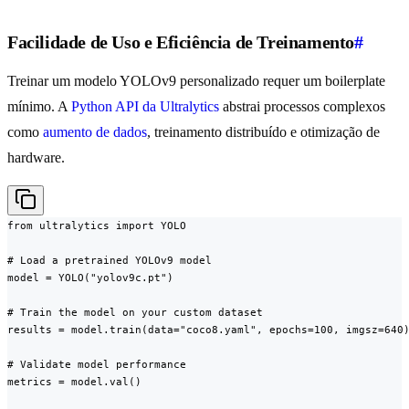
Facilidade de Uso e Eficiência de Treinamento
#
Treinar um modelo YOLOv9 personalizado requer um boilerplate
mínimo. A
Python API da Ultralytics
abstrai processos complexos
como
aumento de dados
, treinamento distribuído e otimização de
hardware.
from ultralytics import YOLO

# Load a pretrained YOLOv9 model

model = YOLO("yolov9c.pt")

# Train the model on your custom dataset

results = model.train(data="coco8.yaml", epochs=100, imgsz=640)
# Validate model performance

metrics = model.val()
