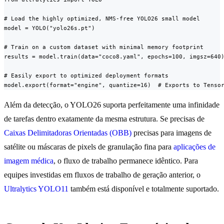
# Load the highly optimized, NMS-free YOLO26 small model

model = YOLO("yolo26s.pt")

# Train on a custom dataset with minimal memory footprint

results = model.train(data="coco8.yaml", epochs=100, imgsz=640)
# Easily export to optimized deployment formats

model.export(format="engine", quantize=16)  # Exports to Tenso
Além da detecção, o YOLO26 suporta perfeitamente uma infinidade
de tarefas dentro exatamente da mesma estrutura. Se precisas de
Caixas Delimitadoras Orientadas (OBB)
precisas para imagens de
satélite ou máscaras de pixels de granulação fina para
aplicações de
imagem médica
, o fluxo de trabalho permanece idêntico. Para
equipes investidas em fluxos de trabalho de geração anterior, o
Ultralytics YOLO11
também está disponível e totalmente suportado.