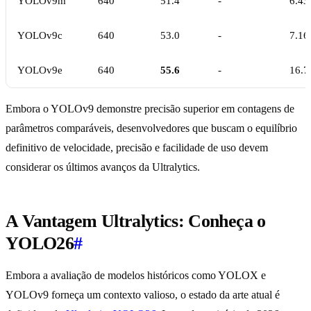
YOLOv9m
640
51.4
-
6.43
YOLOv9c
640
53.0
-
7.16
YOLOv9e
640
55.6
-
16.7
Embora o YOLOv9 demonstre precisão superior em contagens de
parâmetros comparáveis, desenvolvedores que buscam o equilíbrio
definitivo de velocidade, precisão e facilidade de uso devem
considerar os últimos avanços da Ultralytics.
A Vantagem Ultralytics: Conheça o
YOLO26
#
Embora a avaliação de modelos históricos como YOLOX e
YOLOv9 forneça um contexto valioso, o estado da arte atual é