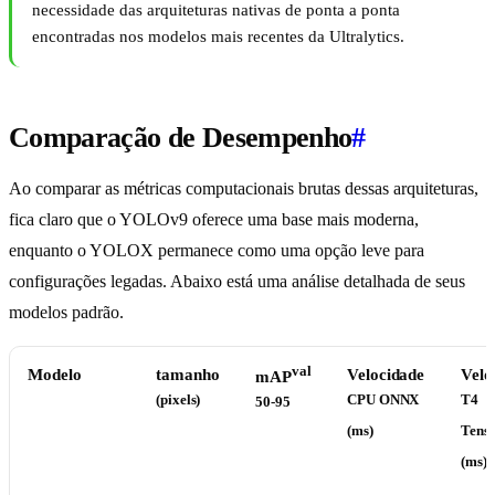
necessidade das arquiteturas nativas de ponta a ponta
encontradas nos modelos mais recentes da Ultralytics.
Comparação de Desempenho
#
Ao comparar as métricas computacionais brutas dessas arquiteturas,
fica claro que o YOLOv9 oferece uma base mais moderna,
enquanto o YOLOX permanece como uma opção leve para
configurações legadas. Abaixo está uma análise detalhada de seus
modelos padrão.
val
Modelo
tamanho
Velocidade
Velo
mAP
(pixels)
CPU ONNX
T4
50-95
(ms)
Tens
(ms)