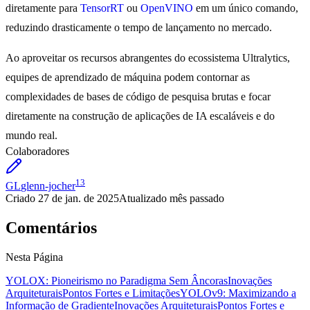
diretamente para
TensorRT
ou
OpenVINO
em um único comando,
reduzindo drasticamente o tempo de lançamento no mercado.
Ao aproveitar os recursos abrangentes do ecossistema Ultralytics,
equipes de aprendizado de máquina podem contornar as
complexidades de bases de código de pesquisa brutas e focar
diretamente na construção de aplicações de IA escaláveis e do
mundo real.
Colaboradores
13
GL
glenn-jocher
Criado
27 de jan. de 2025
Atualizado
mês passado
Comentários
Nesta Página
YOLOX: Pioneirismo no Paradigma Sem Âncoras
Inovações
Arquiteturais
Pontos Fortes e Limitações
YOLOv9: Maximizando a
Informação de Gradiente
Inovações Arquiteturais
Pontos Fortes e