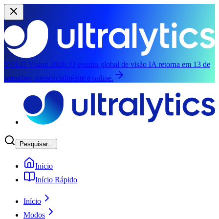
YOLO Vision 2026:
O evento global de visão IA retorna em 13 de
setembro, presencialmente e online.
Pular para o conteúdo principal
Pesquisar...
Início
Início Rápido
Início
Modos