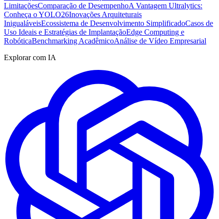
Limitações
Comparação de Desempenho
A Vantagem Ultralytics:
Conheça o YOLO26
Inovações Arquiteturais
Inigualáveis
Ecossistema de Desenvolvimento Simplificado
Casos de
Uso Ideais e Estratégias de Implantação
Edge Computing e
Robótica
Benchmarking Acadêmico
Análise de Vídeo Empresarial
Explorar com IA