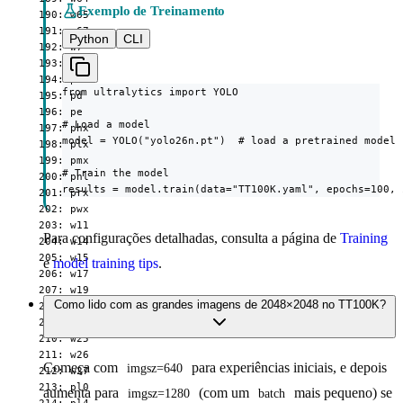
Exemplo de Treinamento
  190: w65

  191: w67

Python
CLI
  192: w7

  193: w9

  194: pax

from ultralytics import YOLO

  195: pd

  196: pe

# Load a model

  197: phx

model = YOLO("yolo26n.pt")  # load a pretrained model 
  198: plx

  199: pmx

# Train the model

  200: pnl

results = model.train(data="TT100K.yaml", epochs=100, 
  201: prx

  202: pwx

  203: w11

Para configurações detalhadas, consulta a página de
Training
  204: w14

  205: w15

e
model training tips
.
  206: w17

  207: w19

Como lido com as grandes imagens de 2048×2048 no TT100K?
  208: w2

  209: w23

  210: w25

  211: w26

Começa com
para experiências iniciais, e depois
imgsz=640
  212: w27

  213: pl0

aumenta para
(com um
mais pequeno) se
imgsz=1280
batch