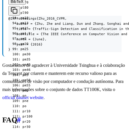
BibTeX
  90: pl70

  91: pl80

  92: pl90

  93: pm10

@InProceedings{Zhu_2016_CVPR,

  94: pm13

    author = {Zhu, Zhe and Liang, Dun and Zhang, Songhai and
  95: pm15

    title = {Traffic-Sign Detection and Classification in th
  96: pm1.5

    booktitle = {The IEEE Conference on Computer Vision and 
  97: pm2

    month = {June},

  98: pm20

    year = {2016}

  99: pm25

}
  100: pm30

  101: pm35

  102: pm40

Gostaríamos de agradecer à Universidade Tsinghua e à colaboração
  103: pm46

da Tencent por criarem e manterem este recurso valioso para as
  104: pm5

  105: pm50

comunidades de visão por computador e condução autónoma. Para
  106: pm55

mais informações sobre o conjunto de dados TT100K, visita o
  107: pm8

  108: pn

official dataset website
.
  109: pne

  110: po

  111: pr10

  112: pr100

FAQ
#
  113: pr20

  114: pr30
