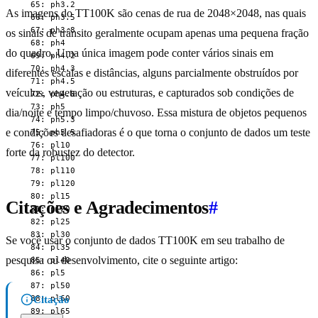
  65: ph3.2

As imagens do TT100K são cenas de rua de 2048×2048, nas quais
  66: ph3.5

  67: ph3.8

os sinais de trânsito geralmente ocupam apenas uma pequena fração
  68: ph4

do quadro. Uma única imagem pode conter vários sinais em
  69: ph4.2

  70: ph4.3

diferentes escalas e distâncias, alguns parcialmente obstruídos por
  71: ph4.5

veículos, vegetação ou estruturas, e capturados sob condições de
  72: ph4.8

  73: ph5

dia/noite e tempo limpo/chuvoso. Essa mistura de objetos pequenos
  74: ph5.3

e condições desafiadoras é o que torna o conjunto de dados um teste
  75: ph5.5

  76: pl10

forte da robustez do detector.
  77: pl100

  78: pl110

  79: pl120

  80: pl15

Citações e Agradecimentos
#
  81: pl20

  82: pl25

  83: pl30

Se você usar o conjunto de dados TT100K em seu trabalho de
  84: pl35

pesquisa ou desenvolvimento, cite o seguinte artigo:
  85: pl40

  86: pl5

  87: pl50

  88: pl60

Citação
  89: pl65
