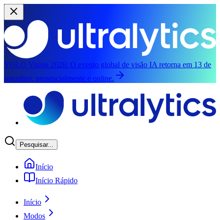
YOLO Vision 2026:
O evento global de visão IA retorna em 13 de
setembro, presencialmente e online.
Pular para o conteúdo principal
Pesquisar...
Início
Início Rápido
Início
Modos