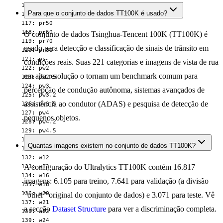
  115: pr40

Para que o conjunto de dados TT100K é usado?
  116: pr45

  117: pr50

  118: pr60

O conjunto de dados Tsinghua-Tencent 100K (TT100K) é
  119: pr70

usado para detecção e classificação de sinais de trânsito em
  120: pr80

  121: ps

condições reais. Suas 221 categorias e imagens de vista de rua
  122: pw2

em alta resolução o tornam um benchmark comum para
  123: pw2.5

  124: pw3

percepção de condução autônoma, sistemas avançados de
  125: pw3.2

assistência ao condutor (ADAS) e pesquisa de detecção de
  126: pw3.5

  127: pw4

pequenos objetos.
  128: pw4.2

  129: pw4.5

  130: w1

Quantas imagens existem no conjunto de dados TT100K?
  131: w10

  132: w12

A configuração do Ultralytics TT100K contém 16.817
  133: w13

  134: w16

imagens: 6.105 para treino, 7.641 para validação (a divisão
  135: w18

  136: w20

"other" original do conjunto de dados) e 3.071 para teste. Vê
  137: w21

a secção
Dataset Structure
para ver a discriminação completa.
  138: w22

  139: w24
