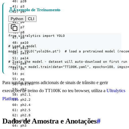
  40: p28

  41: p3

Exemplo de Treinamento
  42: p4

  43: p5

Python
CLI
  44: p6

  45: p7

  46: p8

from ultralytics import YOLO

  47: p9

  48: pa10

# Load a model

  49: pa12

model = YOLO("yolo26n.pt")  # load a pretrained model (recom
  50: pa13

  51: pa14

# Train the model - dataset will auto-download on first run

  52: pa8

results = model.train(data="TT100K.yaml", epochs=100, imgsz
  53: pb

  54: pc

  55: pg

Para rotular imagens adicionais de sinais de trânsito e gerir
  56: ph1.5

  57: ph2

execuções de treino do TT100K no teu browser, utiliza a
Ultralytics
  58: ph2.1

Platform
.
  59: ph2.2

  60: ph2.4

  61: ph2.5

  62: ph2.8

Dados de Amostra e Anotações
#
  63: ph2.9

  64: ph3
