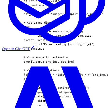
          if not src_img.exists():

              continue

          dst_img = dir / "images" / split / src_img.name

          # Get image dimensions

          try:

              with Image.open(src_img) as img:

                  img_width, img_height = img.size

          except Exception as e:

              print(f"Error reading {src_img}: {e}")

Open in ChatGPT
              continue

          # Copy image to destination

          shutil.copy2(src_img, dst_img)

          # Convert annotations

          label_file = dir / "labels" / split / f"{src_img.s
          lines = []

          for obj in img_data.get("objects", []):

              category = obj["category"]

              if category not in class_to_idx:

                  skipped += 1

                  continue
