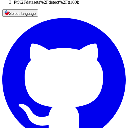
Pt%2Fdatasets%2Fdetect%2Ftt100k
Select language