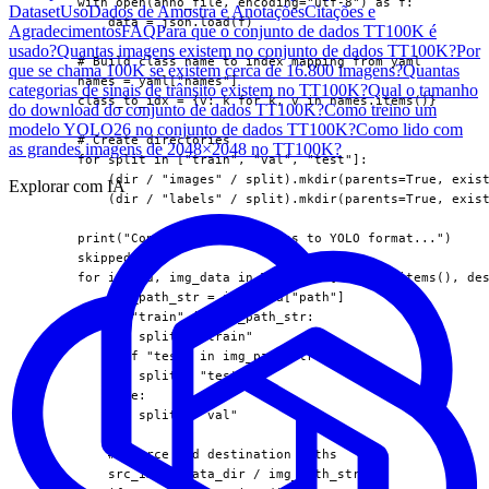
      with open(anno_file, encoding="utf-8") as f:

Dataset
Uso
Dados de Amostra e Anotações
Citações e
          data = json.load(f)

Agradecimentos
FAQ
Para que o conjunto de dados TT100K é
usado?
Quantas imagens existem no conjunto de dados TT100K?
Por
      # Build class name to index mapping from yaml

que se chama 100K se existem cerca de 16.800 imagens?
Quantas
      names = yaml["names"]

categorias de sinais de trânsito existem no TT100K?
Qual o tamanho
      class_to_idx = {v: k for k, v in names.items()}

do download do conjunto de dados TT100K?
Como treino um
modelo YOLO26 no conjunto de dados TT100K?
Como lido com
      # Create directories

as grandes imagens de 2048×2048 no TT100K?
      for split in ["train", "val", "test"]:

          (dir / "images" / split).mkdir(parents=True, exist
Explorar com IA
          (dir / "labels" / split).mkdir(parents=True, exist
      print("Converting annotations to YOLO format...")

      skipped = 0

      for img_id, img_data in TQDM(data["imgs"].items(), des
          img_path_str = img_data["path"]

          if "train" in img_path_str:

              split = "train"

          elif "test" in img_path_str:

              split = "test"

          else:

              split = "val"

          # Source and destination paths

          src_img = data_dir / img_path_str
