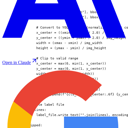
              bbox = obj["bbox"]

              xmin, ymin = bbox["xmin"], bbox["ymin"]

              xmax, ymax = bbox["xmax"], bbox["ymax"]

              # Convert to YOLO format (normalized center co
              x_center = ((xmin + xmax) / 2.0) / img_width

              y_center = ((ymin + ymax) / 2.0) / img_height

              width = (xmax - xmin) / img_width

              height = (ymax - ymin) / img_height

              # Clip to valid range

Open in Claude
              x_center = max(0, min(1, x_center))

              y_center = max(0, min(1, y_center))

              width = max(0, min(1, width))

              height = max(0, min(1, height))

              cls_idx = class_to_idx[category]

              lines.append(f"{cls_idx} {x_center:.6f} {y_cen
          # Write label file

          if lines:

              label_file.write_text("".join(lines), encoding
      if skipped:
