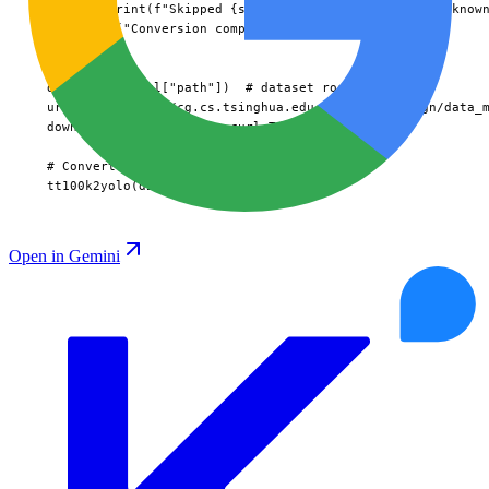
          print(f"Skipped {skipped} annotations with unknown
      print("Conversion complete!")

  # Download

  dir = Path(yaml["path"])  # dataset root dir

  urls = ["https://cg.cs.tsinghua.edu.cn/traffic-sign/data_m
  download(urls, dir=dir, curl=True, threads=1)

  # Convert

  tt100k2yolo(dir)
Open in Gemini