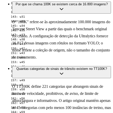
  140: w28

Por que se chama 100K se existem cerca de 16.800 imagens?
  141: w3

  142: w30

  143: w31

  144: w32

O "100K" refere-se às aproximadamente 100.000 imagens do
  145: w34

Tencent Street View a partir das quais o benchmark original
  146: w35

  147: w37

foi criado. A configuração de detecção da Ultralytics fornece
  148: w38

16.817 dessas imagens com rótulos no formato YOLO; o
  149: w41

  150: w42

nome reflete a coleção de origem, não o tamanho do conjunto
  151: w43

de treinamento.
  152: w44

  153: w45

  154: w46

Quantas categorias de sinais de trânsito existem no TT100K?
  155: w47

  156: w48

  157: w49

  158: w5

O TT100K define 221 categorias que abrangem sinais de
  159: w50

limite de velocidade, proibitivos, de aviso, de limite de
  160: w55

  161: w56

altura/largura e informativos. O artigo original mantém apenas
  162: w57

as 45 categorias com pelo menos 100 instâncias de treino, mas
  163: w58

  164: w59
