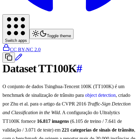
Toggle theme
Switch apps
CC BY-NC 2.0
Dataset TT100K
#
O conjunto de dados Tsinghua-Tencent 100K (TT100K) é um
benchmark de sinalização de trânsito para
object detection
, criado
por Zhu et al. para o artigo da CVPR 2016
Traffic-Sign Detection
and Classification in the Wild
. A configuração do Ultralytics
TT100K fornece
16.817 imagens
(6.105 de treino / 7.641 de
validação / 3.071 de teste) em
221 categorias de sinais de trânsito
,
com o benchmark de origem a reportar mais de 30.000 instâncias de