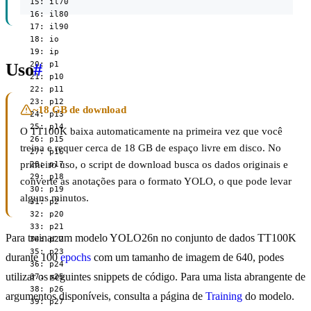
  15: il70

  16: il80

  17: il90

  18: io

  19: ip

  20: p1

Uso
#
  21: p10

  22: p11

  23: p12

~18 GB de download
  24: p13

  25: p14

O TT100K baixa automaticamente na primeira vez que você
  26: p15

treina e requer cerca de 18 GB de espaço livre em disco. No
  27: p16

primeiro uso, o script de download busca os dados originais e
  28: p17

  29: p18

converte as anotações para o formato YOLO, o que pode levar
  30: p19

alguns minutos.
  31: p2

  32: p20

  33: p21

Para treinar um modelo YOLO26n no conjunto de dados TT100K
  34: p22

  35: p23

durante 100
epochs
com um tamanho de imagem de 640, podes
  36: p24

utilizar os seguintes snippets de código. Para uma lista abrangente de
  37: p25

  38: p26

argumentos disponíveis, consulta a página de
Training
do modelo.
  39: p27
