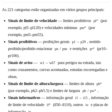
As 221 categorias estão organizadas em vários grupos principais:
Sinais de limite de velocidade
— limites proibitivos
(por
pl*
exemplo, pl5–pl120) e velocidades mínimas
(por
pm*
exemplo, pm5–pm55).
Sinais proibitivos
— proibições gerais
–
, sentido
p1
p29
proibido/proibido estacionar
/
e restrições
(pr10–
pn
pne
pr*
pr100).
Sinais de aviso
—
–
para perigos na estrada, tais
w1
w67
como cruzamentos, curvas acentuadas, estradas escorregadias e
obras.
Sinais de limite de altura/largura
— limites de altura
ph*
(por exemplo, ph2–ph5.5) e limites de largura
/
.
pb
pw*
Sinais informativos
— informação geral
–
, informação
i1
i15
de limite de velocidade
(il50–il110), outros
e placas de
il*
io
informação
.
ip