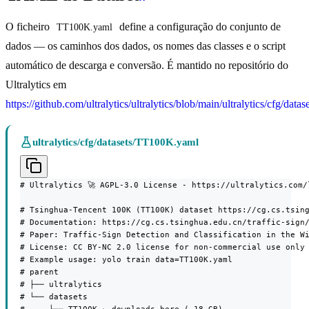
O ficheiro
define a configuração do conjunto de
TT100K.yaml
dados — os caminhos dos dados, os nomes das classes e o script
automático de descarga e conversão. É mantido no repositório do
Ultralytics em
https://github.com/ultralytics/ultralytics/blob/main/ultralytics/cfg/da
ultralytics/cfg/datasets/TT100K.yaml
# Ultralytics 🚀 AGPL-3.0 License - https://ultralytics.com/l
# Tsinghua-Tencent 100K (TT100K) dataset https://cg.cs.tsing
# Documentation: https://cg.cs.tsinghua.edu.cn/traffic-sign/
# Paper: Traffic-Sign Detection and Classification in the Wi
# License: CC BY-NC 2.0 license for non-commercial use only

# Example usage: yolo train data=TT100K.yaml

# parent

# ├── ultralytics

# └── datasets
