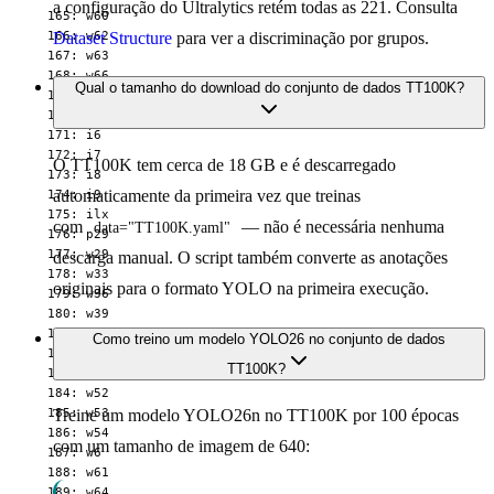
a configuração do Ultralytics retém todas as 221. Consulta
  165: w60

  166: w62

Dataset Structure
para ver a discriminação por grupos.
  167: w63

  168: w66

Qual o tamanho do download do conjunto de dados TT100K?
  169: w8

  170: wo

  171: i6

  172: i7

O TT100K tem cerca de 18 GB e é descarregado
  173: i8

automaticamente da primeira vez que treinas
  174: i9

  175: ilx

com
— não é necessária nenhuma
data="TT100K.yaml"
  176: p29

  177: w29

descarga manual. O script também converte as anotações
  178: w33

originais para o formato YOLO na primeira execução.
  179: w36

  180: w39

  181: w4

Como treino um modelo YOLO26 no conjunto de dados
  182: w40

TT100K?
  183: w51

  184: w52

  185: w53

Treine um modelo YOLO26n no TT100K por 100 épocas
  186: w54

com um tamanho de imagem de 640:
  187: w6

  188: w61

  189: w64
