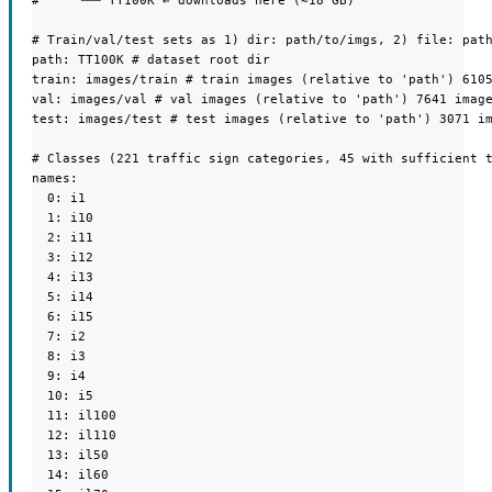
#     └── TT100K ← downloads here (~18 GB)

# Train/val/test sets as 1) dir: path/to/imgs, 2) file: path
path: TT100K # dataset root dir

train: images/train # train images (relative to 'path') 6105
val: images/val # val images (relative to 'path') 7641 image
test: images/test # test images (relative to 'path') 3071 im
# Classes (221 traffic sign categories, 45 with sufficient t
names:

  0: i1

  1: i10

  2: i11

  3: i12

  4: i13

  5: i14

  6: i15

  7: i2

  8: i3

  9: i4

  10: i5

  11: il100

  12: il110

  13: il50

  14: il60
