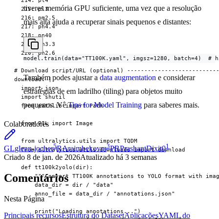
  214: pl4

tiveres memória GPU suficiente, uma vez que a resolução
  215: pl3

  216: pm2.5

mais alta ajuda a recuperar sinais pequenos e distantes:
  217: ph4.4

  218: pn40

  219: ph3.3

  220: ph2.6

model.train(data="TT100K.yaml", imgsz=1280, batch=4)  # h
# Download script/URL (optional) ---------------------------
Também podes ajustar a
data augmentation
e considerar
download: |

  import json

estratégias de em ladrilho (tiling) para objetos muito
  import shutil

pequenos. Vê
Tips for Model Training
para saberes mais.
  from pathlib import Path

Colaboradores
  from PIL import Image

  from ultralytics.utils import TQDM

5
3
1
GL
glenn-jocher
RA
raimbekovm
PR
PrashantDixit0
  from ultralytics.utils.downloads import download

Criado
8 de jan. de 2026
Atualizado
há 3 semanas
  def tt100k2yolo(dir):

Comentários
      """Convert TT100K annotations to YOLO format with imag
      data_dir = dir / "data"

      anno_file = data_dir / "annotations.json"

Nesta Página
      print("Loading annotations...")

Principais recursos
Estrutura do Dataset
Aplicações
YAML do