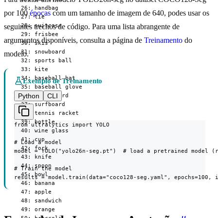
  26: handbag

por 100
épocas
com um tamanho de imagem de 640, podes usar os
  27: tie

  28: suitcase

seguintes trechos de código. Para uma lista abrangente de
  29: frisbee

argumentos disponíveis, consulta a página de
Treinamento
do
  30: skis

  31: snowboard

modelo.
  32: sports ball

  33: kite

  34: baseball bat

Exemplo de Treinamento
  35: baseball glove

Python
CLI
  36: skateboard

  37: surfboard

  38: tennis racket

  39: bottle

from ultralytics import YOLO

  40: wine glass

  41: cup

# Load a model

  42: fork

model = YOLO("yolo26n-seg.pt")  # load a pretrained model (r
  43: knife

  44: spoon

# Train the model

  45: bowl

results = model.train(data="coco128-seg.yaml", epochs=100, 
  46: banana

  47: apple

  48: sandwich

  49: orange
