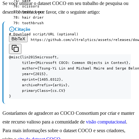
  75: vase

Se você utilizar o dataset COCO em seu trabalho de pesquisa ou
  76: scissors

desenvolvimento, por favor, cite o seguinte artigo:
  77: teddy bear

  78: hair drier

  79: toothbrush

Citação
# Download script/URL (optional)

BibTeX
download: https://github.com/ultralytics/assets/releases/do
@misc{lin2015microsoft,

      title={Microsoft COCO: Common Objects in Context},

      author={Tsung-Yi Lin and Michael Maire and Serge Belon
      year={2015},

      eprint={1405.0312},

      archivePrefix={arXiv},

      primaryClass={cs.CV}

}
Gostaríamos de agradecer ao COCO Consortium por criar e manter
este recurso valioso para a comunidade de
visão computacional
.
Para mais informações sobre o dataset COCO e seus criadores,