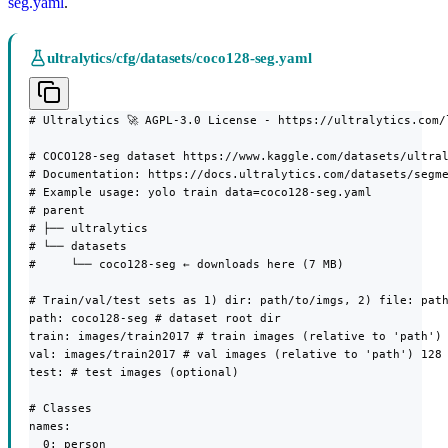
seg.yaml
.
ultralytics/cfg/datasets/coco128-seg.yaml
# Ultralytics 🚀 AGPL-3.0 License - https://ultralytics.com/l
# COCO128-seg dataset https://www.kaggle.com/datasets/ultral
# Documentation: https://docs.ultralytics.com/datasets/segme
# Example usage: yolo train data=coco128-seg.yaml

# parent

# ├── ultralytics

# └── datasets

#     └── coco128-seg ← downloads here (7 MB)

# Train/val/test sets as 1) dir: path/to/imgs, 2) file: path
path: coco128-seg # dataset root dir

train: images/train2017 # train images (relative to 'path') 
val: images/train2017 # val images (relative to 'path') 128 
test: # test images (optional)

# Classes

names:

  0: person
