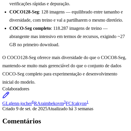
verificações rápidas e depuração.
COCO128-Seg
: 128 imagens — equilibrado entre tamanho e
diversidade, com treino e val a partilharem o mesmo diretório.
COCO-Seg completo
: 118.287 imagens de treino —
abrangente mas intensivo em termos de recursos, exigindo ~27
GB no primeiro download.
O COCO128-Seg oferece mais diversidade do que o COCO8-Seg,
mantendo-se muito mais gerenciável do que o conjunto de dados
COCO-Seg completo para experimentação e desenvolvimento
inicial do modelo.
Colaboradores
6
3
1
GL
glenn-jocher
RA
raimbekovm
FC
fcakyon
Criado
9 de set. de 2025
Atualizado
há 3 semanas
Comentários