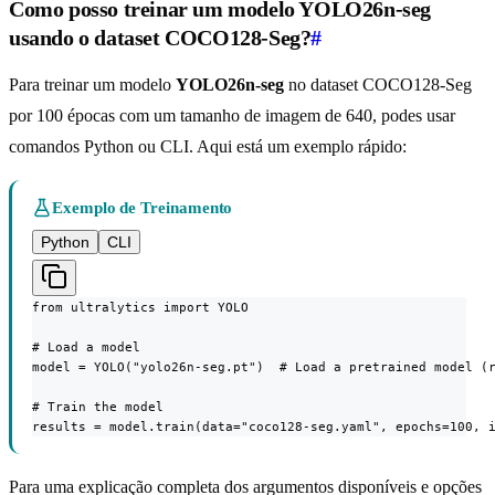
Como posso treinar um modelo YOLO26n-seg
usando o dataset COCO128-Seg?
#
Para treinar um modelo
YOLO26n-seg
no dataset COCO128-Seg
por 100 épocas com um tamanho de imagem de 640, podes usar
comandos Python ou CLI. Aqui está um exemplo rápido:
Exemplo de Treinamento
Python
CLI
from ultralytics import YOLO

# Load a model

model = YOLO("yolo26n-seg.pt")  # Load a pretrained model (r
# Train the model

results = model.train(data="coco128-seg.yaml", epochs=100, 
Para uma explicação completa dos argumentos disponíveis e opções