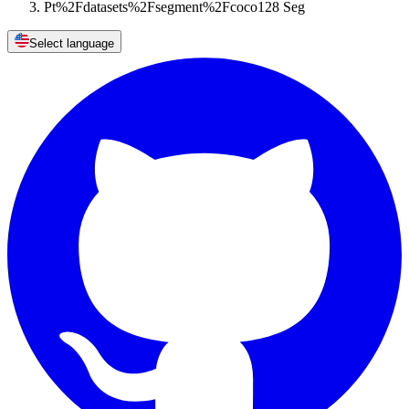
Pt%2Fdatasets%2Fsegment%2Fcoco128 Seg
Select language