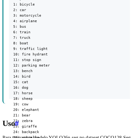
  1: bicycle

  2: car

  3: motorcycle

  4: airplane

  5: bus

  6: train

  7: truck

  8: boat

  9: traffic light

  10: fire hydrant

  11: stop sign

  12: parking meter

  13: bench

  14: bird

  15: cat

  16: dog

  17: horse

  18: sheep

  19: cow

  20: elephant

  21: bear

  22: zebra

Uso
#
  23: giraffe

  24: backpack

Para treinar um modelo YOLO26n-seg no dataset COCO128-Seg
  25: umbrella
