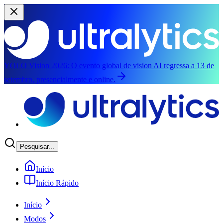
YOLO Vision 2026:
O evento global de vision AI regressa a 13 de
setembro, presencialmente e online.
Saltar para o conteúdo principal
Pesquisar...
Início
Início Rápido
Início
Modos