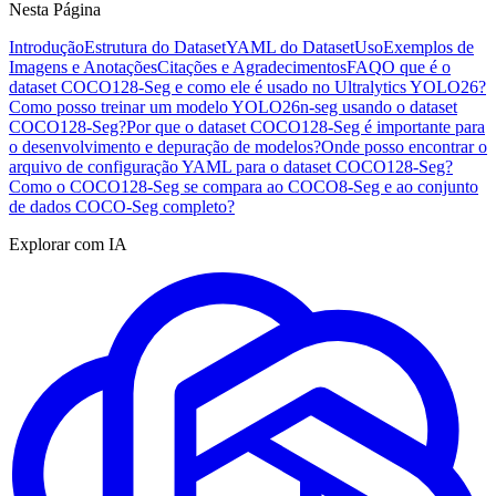
Nesta Página
Introdução
Estrutura do Dataset
YAML do Dataset
Uso
Exemplos de
Imagens e Anotações
Citações e Agradecimentos
FAQ
O que é o
dataset COCO128-Seg e como ele é usado no Ultralytics YOLO26?
Como posso treinar um modelo YOLO26n-seg usando o dataset
COCO128-Seg?
Por que o dataset COCO128-Seg é importante para
o desenvolvimento e depuração de modelos?
Onde posso encontrar o
arquivo de configuração YAML para o dataset COCO128-Seg?
Como o COCO128-Seg se compara ao COCO8-Seg e ao conjunto
de dados COCO-Seg completo?
Explorar com IA