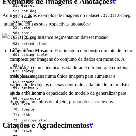
Exemplos de Imagens e Anotações
#
  50: broccoli

  51: carrot

  52: hot dog

Aqui estão alguns exemplos de imagens do dataset COCO128-Seg,
  53: pizza

  54: donut

juntamente com as suas respectivas anotações:
  55: cake

  56: chair

  57: couch

  58: potted plant

  59: bed

Imagem em Mosaico
: Esta imagem demonstra um lote de treino
  60: dining table

composto por imagens do conjunto de dados em mosaico. A
  61: toilet

  62: tv

mosaicação é uma técnica usada durante o treino que combina
  63: laptop

múltiplas imagens numa única imagem para aumentar a
  64: mouse

  65: remote

variedade de objetos e cenas dentro de cada lote de treino. Isto
  66: keyboard

ajuda a melhorar a capacidade do modelo de generalizar para
  67: cell phone

  68: microwave

diferentes tamanhos de objeto, proporções e contextos.
  69: oven

  70: toaster

  71: sink

  72: refrigerator

Citações e Agradecimentos
#
  73: book

  74: clock
