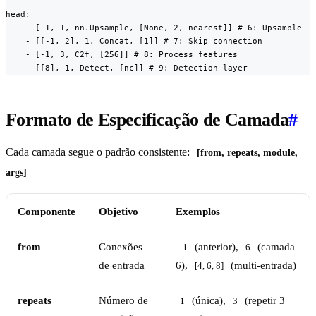
head:

    - [-1, 1, nn.Upsample, [None, 2, nearest]] # 6: Upsample

    - [[-1, 2], 1, Concat, [1]] # 7: Skip connection

    - [-1, 3, C2f, [256]] # 8: Process features

    - [[8], 1, Detect, [nc]] # 9: Detection layer
Formato de Especificação de Camada
#
Cada camada segue o padrão consistente:
[from, repeats, module, 
args]
Componente
Objetivo
Exemplos
from
Conexões
(anterior),
(camada
-1
6
de entrada
6),
(multi-entrada)
[4, 6, 8]
repeats
Número de
(única),
(repetir 3
1
3