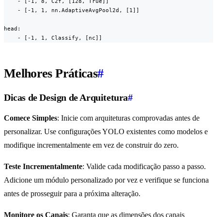
    - [-1, 8, C2f, [128, True]]

    - [-1, 1, nn.AdaptiveAvgPool2d, [1]]

head:

    - [-1, 1, Classify, [nc]]
Melhores Práticas
#
Dicas de Design de Arquitetura
#
Comece Simples
: Inicie com arquiteturas comprovadas antes de
personalizar. Use configurações YOLO existentes como modelos e
modifique incrementalmente em vez de construir do zero.
Teste Incrementalmente
: Valide cada modificação passo a passo.
Adicione um módulo personalizado por vez e verifique se funciona
antes de prosseguir para a próxima alteração.
Monitore os Canais
: Garanta que as dimensões dos canais