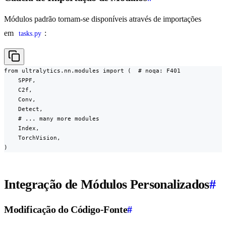
Módulos padrão tornam-se disponíveis através de importações
em
:
tasks.py
from ultralytics.nn.modules import (  # noqa: F401

    SPPF,

    C2f,

    Conv,

    Detect,

    # ... many more modules

    Index,

    TorchVision,

)
Integração de Módulos Personalizados
#
Modificação do Código-Fonte
#