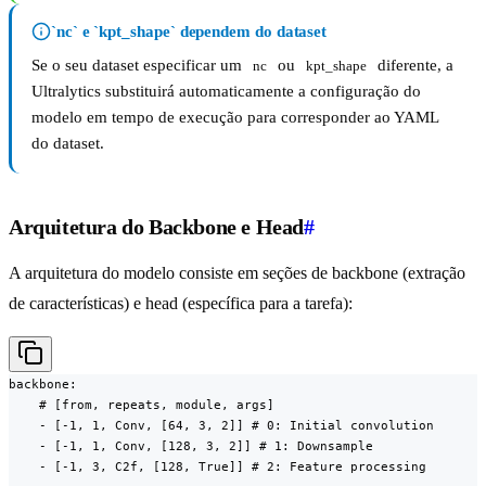
`nc` e `kpt_shape` dependem do dataset
Se o seu dataset especificar um
ou
diferente, a
nc
kpt_shape
Ultralytics substituirá automaticamente a configuração do
modelo em tempo de execução para corresponder ao YAML
do dataset.
Arquitetura do Backbone e Head
#
A arquitetura do modelo consiste em seções de backbone (extração
de características) e head (específica para a tarefa):
backbone:

    # [from, repeats, module, args]

    - [-1, 1, Conv, [64, 3, 2]] # 0: Initial convolution

    - [-1, 1, Conv, [128, 3, 2]] # 1: Downsample

    - [-1, 3, C2f, [128, True]] # 2: Feature processing
