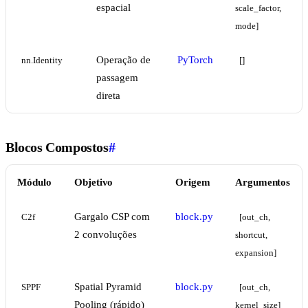
espacial
scale_factor, 
mode]
Operação de
PyTorch
nn.Identity
[]
passagem
direta
Blocos Compostos
#
Módulo
Objetivo
Origem
Argumentos
Gargalo CSP com
block.py
C2f
[out_ch, 
2 convoluções
shortcut, 
expansion]
Spatial Pyramid
block.py
SPPF
[out_ch, 
Pooling (rápido)
kernel_size]