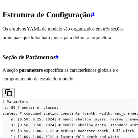
Estrutura de Configuração
#
Os arquivos YAML de modelo são organizados em três seções
principais que trabalham juntas para definir a arquitetura.
Seção de Parâmetros
#
A seção
parameters
especifica as características globais e o
comportamento de escala do modelo:
# Parameters

nc: 80 # number of classes

scales: # compound scaling constants [depth, width, max_channel
    n: [0.50, 0.25, 1024] # nano: shallow layers, narrow channe
    s: [0.50, 0.50, 1024] # small: shallow depth, standard widt
    m: [0.50, 1.00, 512] # medium: moderate depth, full width

    l: [1.00, 1.00, 512] # large: full depth and width
