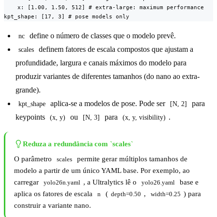
    x: [1.00, 1.50, 512] # extra-large: maximum performance

kpt_shape: [17, 3] # pose models only
define o número de classes que o modelo prevê.
nc
definem fatores de escala compostos que ajustam a
scales
profundidade, largura e canais máximos do modelo para
produzir variantes de diferentes tamanhos (do nano ao extra-
grande).
aplica-se a modelos de pose. Pode ser
para
kpt_shape
[N, 2]
keypoints
ou
para
.
(x, y)
[N, 3]
(x, y, visibility)
Reduza a redundância com `scales`
O parâmetro
permite gerar múltiplos tamanhos de
scales
modelo a partir de um único YAML base. Por exemplo, ao
carregar
, a Ultralytics lê o
base e
yolo26n.yaml
yolo26.yaml
aplica os fatores de escala
(
,
) para
n
depth=0.50
width=0.25
construir a variante nano.