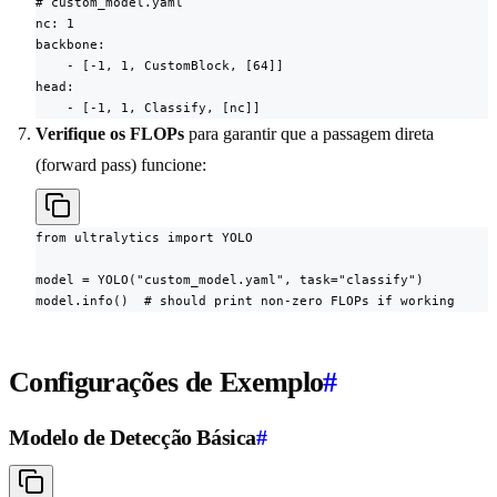
# custom_model.yaml

nc: 1

backbone:

    - [-1, 1, CustomBlock, [64]]

head:

    - [-1, 1, Classify, [nc]]
Verifique os FLOPs
para garantir que a passagem direta
(forward pass) funcione:
from ultralytics import YOLO

model = YOLO("custom_model.yaml", task="classify")

model.info()  # should print non-zero FLOPs if working
Configurações de Exemplo
#
Modelo de Detecção Básica
#