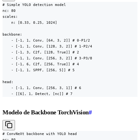
# Simple YOLO detection model

nc: 80

scales:

    n: [0.33, 0.25, 1024]

backbone:

    - [-1, 1, Conv, [64, 3, 2]] # 0-P1/2

    - [-1, 1, Conv, [128, 3, 2]] # 1-P2/4

    - [-1, 3, C2f, [128, True]] # 2

    - [-1, 1, Conv, [256, 3, 2]] # 3-P3/8

    - [-1, 6, C2f, [256, True]] # 4

    - [-1, 1, SPPF, [256, 5]] # 5

head:

    - [-1, 1, Conv, [256, 3, 1]] # 6

    - [[6], 1, Detect, [nc]] # 7
Modelo de Backbone TorchVision
#
# ConvNeXt backbone with YOLO head

nc: 80
