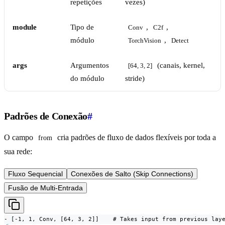
repetições
vezes)
module
Tipo de
,
,
Conv
C2f
módulo
,
TorchVision
Detect
args
Argumentos
(canais, kernel,
[64, 3, 2]
do módulo
stride)
Padrões de Conexão
#
O campo
cria padrões de fluxo de dados flexíveis por toda a
from
sua rede:
Fluxo Sequencial
Conexões de Salto (Skip Connections)
Fusão de Multi-Entrada
- [-1, 1, Conv, [64, 3, 2]]    # Takes input from previous lay