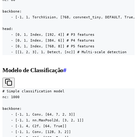
backbone:

    - [-1, 1, TorchVision, [768, convnext_tiny, DEFAULT, True, 
head:

    - [0, 1, Index, [192, 4]] # P3 features

    - [0, 1, Index, [384, 6]] # P4 features

    - [0, 1, Index, [768, 8]] # P5 features

    - [[1, 2, 3], 1, Detect, [nc]] # Multi-scale detection
Modelo de Classificação
#
# Simple classification model

nc: 1000

backbone:

    - [-1, 1, Conv, [64, 7, 2, 3]]

    - [-1, 1, nn.MaxPool2d, [3, 2, 1]]

    - [-1, 4, C2f, [64, True]]

    - [-1, 1, Conv, [128, 3, 2]]
