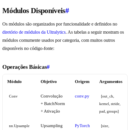
Módulos Disponíveis
#
Os módulos são organizados por funcionalidade e definidos no
diretório de módulos da Ultralytics
. As tabelas a seguir mostram os
módulos comumente usados por categoria, com muitos outros
disponíveis no código-fonte:
Operações Básicas
#
Módulo
Objetivo
Origem
Argumentos
Convolução
conv.py
Conv
[out_ch, 
+ BatchNorm
kernel, stride, 
+ Ativação
pad, groups]
Upsampling
PyTorch
nn.Upsample
[size, 