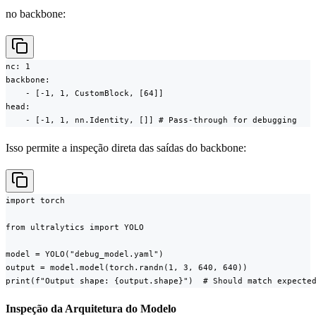
no backbone:
nc: 1

backbone:

    - [-1, 1, CustomBlock, [64]]

head:

    - [-1, 1, nn.Identity, []] # Pass-through for debugging
Isso permite a inspeção direta das saídas do backbone:
import torch

from ultralytics import YOLO

model = YOLO("debug_model.yaml")

output = model.model(torch.randn(1, 3, 640, 640))

print(f"Output shape: {output.shape}")  # Should match expecte
Inspeção da Arquitetura do Modelo