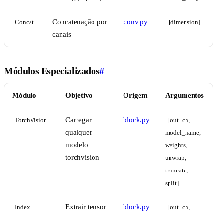
Concatenação por
conv.py
Concat
[dimension]
canais
Módulos Especializados
#
Módulo
Objetivo
Origem
Argumentos
Carregar
block.py
TorchVision
[out_ch, 
qualquer
model_name, 
modelo
weights, 
torchvision
unwrap, 
truncate, 
split]
Extrair tensor
block.py
Index
[out_ch, 