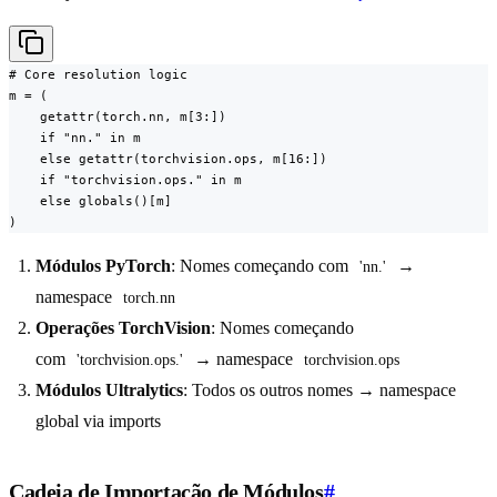
# Core resolution logic

m = (

    getattr(torch.nn, m[3:])

    if "nn." in m

    else getattr(torchvision.ops, m[16:])

    if "torchvision.ops." in m

    else globals()[m]

)
Módulos PyTorch
: Nomes começando com
→
'nn.'
namespace
torch.nn
Operações TorchVision
: Nomes começando
com
→ namespace
'torchvision.ops.'
torchvision.ops
Módulos Ultralytics
: Todos os outros nomes → namespace
global via imports
Cadeia de Importação de Módulos
#