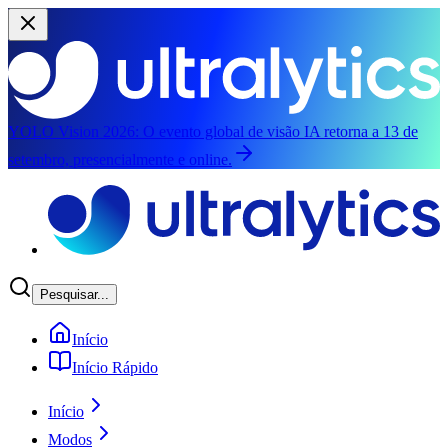
YOLO Vision 2026:
O evento global de visão IA retorna a 13 de
setembro, presencialmente e online.
Saltar para o conteúdo principal
Pesquisar...
Início
Início Rápido
Início
Modos