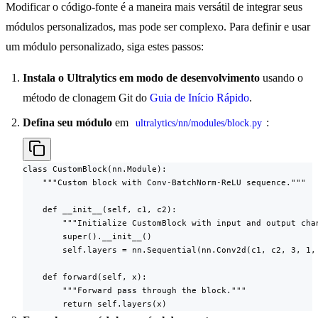
Modificar o código-fonte é a maneira mais versátil de integrar seus
módulos personalizados, mas pode ser complexo. Para definir e usar
um módulo personalizado, siga estes passos:
Instala o Ultralytics em modo de desenvolvimento
usando o
método de clonagem Git do
Guia de Início Rápido
.
Defina seu módulo
em
:
ultralytics/nn/modules/block.py
class CustomBlock(nn.Module):

    """Custom block with Conv-BatchNorm-ReLU sequence."""

    def __init__(self, c1, c2):

        """Initialize CustomBlock with input and output chan
        super().__init__()

        self.layers = nn.Sequential(nn.Conv2d(c1, c2, 3, 1, 
    def forward(self, x):

        """Forward pass through the block."""

        return self.layers(x)