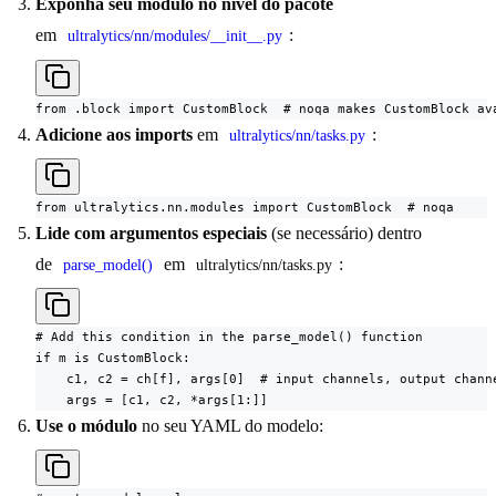
Exponha seu módulo no nível do pacote
em
:
ultralytics/nn/modules/__init__.py
from .block import CustomBlock  # noqa makes CustomBlock av
Adicione aos imports
em
:
ultralytics/nn/tasks.py
from ultralytics.nn.modules import CustomBlock  # noqa
Lide com argumentos especiais
(se necessário) dentro
de
em
:
parse_model()
ultralytics/nn/tasks.py
# Add this condition in the parse_model() function

if m is CustomBlock:

    c1, c2 = ch[f], args[0]  # input channels, output channe
    args = [c1, c2, *args[1:]]
Use o módulo
no seu YAML do modelo: