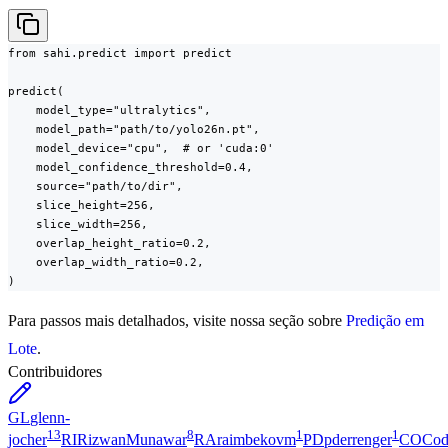
from sahi.predict import predict

predict(

    model_type="ultralytics",

    model_path="path/to/yolo26n.pt",

    model_device="cpu",  # or 'cuda:0'

    model_confidence_threshold=0.4,

    source="path/to/dir",

    slice_height=256,

    slice_width=256,

    overlap_height_ratio=0.2,

    overlap_width_ratio=0.2,

)
Para passos mais detalhados, visite nossa seção sobre
Predição em
Lote
.
Contribuidores
GL
glenn-
13
8
1
1
jocher
RI
RizwanMunawar
RA
raimbekovm
PD
pderrenger
CO
Cod