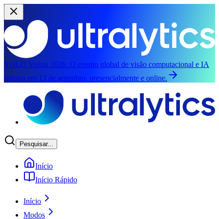
YOLO Vision 2026:
O evento global de visão computacional e IA
retorna em 13 de setembro, presencialmente e online.
Saltar para o conteúdo principal
Pesquisar...
Início
Início Rápido
Início
Modos