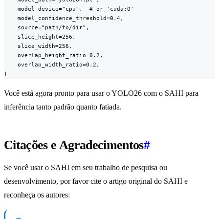
    model_device="cpu",  # or 'cuda:0'

    model_confidence_threshold=0.4,

    source="path/to/dir",

    slice_height=256,

    slice_width=256,

    overlap_height_ratio=0.2,

    overlap_width_ratio=0.2,

)
Você está agora pronto para usar o YOLO26 com o SAHI para
inferência tanto padrão quanto fatiada.
Citações e Agradecimentos
#
Se você usar o SAHI em seu trabalho de pesquisa ou
desenvolvimento, por favor cite o artigo original do SAHI e
reconheça os autores: