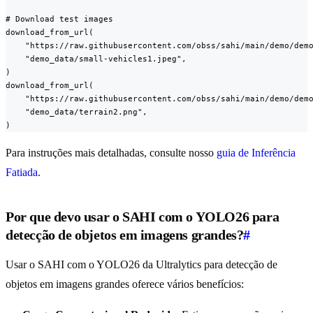
# Download test images

download_from_url(

    "https://raw.githubusercontent.com/obss/sahi/main/demo/demo
    "demo_data/small-vehicles1.jpeg",

)

download_from_url(

    "https://raw.githubusercontent.com/obss/sahi/main/demo/demo
    "demo_data/terrain2.png",

)
Para instruções mais detalhadas, consulte nosso
guia de Inferência
Fatiada
.
Por que devo usar o SAHI com o YOLO26 para
detecção de objetos em imagens grandes?
#
Usar o SAHI com o YOLO26 da Ultralytics para detecção de
objetos em imagens grandes oferece vários benefícios: