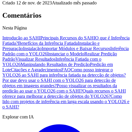
Criado
12 de nov. de 2023
Atualizado
mês passado
Comentários
Nesta Página
Introdução ao SAHI
Principais Recursos do SAHI
O que é Inferência
Fatiada?
Benefícios da Inferência Fatiada
Instalação e
Preparação
Instalação
Importar Módulos e Baixar Recursos
Inferência
Padrão com o YOLO26
Instanciar o Modelo
Realizar Predição
Padrão
Visualizar Resultados
Inferência Fatiada com o
YOLO26
Manipulando Resultados de Predição
Predição em
Lote
Citações e Agradecimentos
FAQ
Como posso integrar o
YOLO26 ao SAHI para inferência fatiada na detecção de objetos?
Por que devo usar o SAHI com o YOLO26 para detecção de
objetos em imagens grandes?
Posso visualizar os resultados da
predição ao usar o YOLO26 com o SAHI?
Quais recursos o SAHI
oferece para melhorar a detecção de objetos do YOLO26?
Como
lido com projetos de inferência em larga escala usando o YOLO26 e
o SAHI?
Explorar com IA