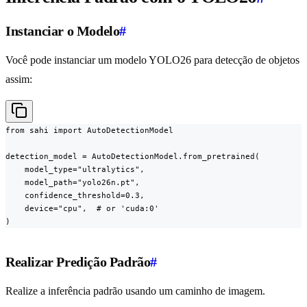
Instanciar o Modelo
#
Você pode instanciar um modelo YOLO26 para detecção de objetos
assim:
from sahi import AutoDetectionModel

detection_model = AutoDetectionModel.from_pretrained(

    model_type="ultralytics",

    model_path="yolo26n.pt",

    confidence_threshold=0.3,

    device="cpu",  # or 'cuda:0'

)
Realizar Predição Padrão
#
Realize a inferência padrão usando um caminho de imagem.