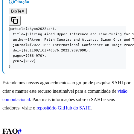
Citação
BibTeX
@article{akyon2022sahi,

  title={Slicing Aided Hyper Inference and Fine-tuning for S
  author={Akyon, Fatih Cagatay and Altinuc, Sinan Onur and T
  journal={2022 IEEE International Conference on Image Proce
  doi={10.1109/ICIP46576.2022.9897990},

  pages={966-970},

  year={2022}

}
Estendemos nossos agradecimentos ao grupo de pesquisa SAHI por
criar e manter este recurso inestimável para a comunidade de
visão
computacional
. Para mais informações sobre o SAHI e seus
criadores, visite o
repositório GitHub do SAHI
.
FAQ
#