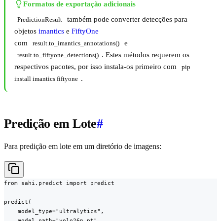
Formatos de exportação adicionais
também pode converter detecções para
PredictionResult
objetos
imantics
e
FiftyOne
com
e
result.to_imantics_annotations()
. Estes métodos requerem os
result.to_fiftyone_detections()
respectivos pacotes, por isso instala-os primeiro com
pip 
.
install imantics fiftyone
Predição em Lote
#
Para predição em lote em um diretório de imagens:
from sahi.predict import predict

predict(

    model_type="ultralytics",

    model_path="yolo26n.pt",
