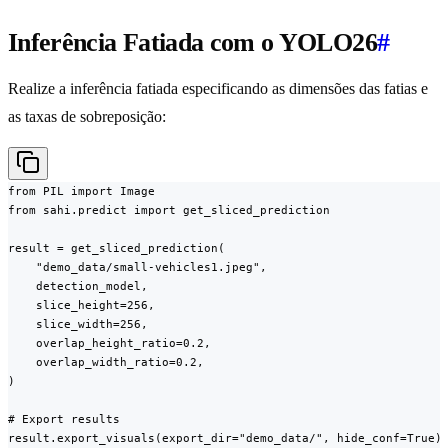
Inferência Fatiada com o YOLO26
#
Realize a inferência fatiada especificando as dimensões das fatias e
as taxas de sobreposição:
from PIL import Image

from sahi.predict import get_sliced_prediction

result = get_sliced_prediction(

    "demo_data/small-vehicles1.jpeg",

    detection_model,

    slice_height=256,

    slice_width=256,

    overlap_height_ratio=0.2,

    overlap_width_ratio=0.2,

)

# Export results

result.export_visuals(export_dir="demo_data/", hide_conf=True)
