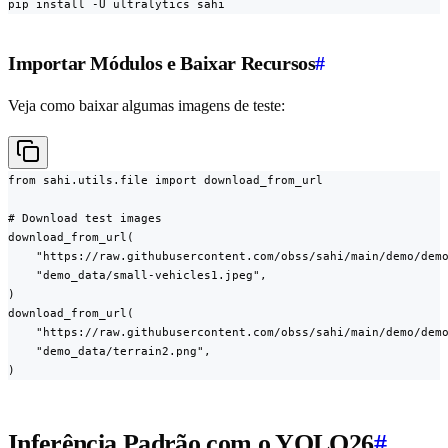
pip install -U ultralytics sahi
Importar Módulos e Baixar Recursos
#
Veja como baixar algumas imagens de teste:
from sahi.utils.file import download_from_url

# Download test images

download_from_url(

    "https://raw.githubusercontent.com/obss/sahi/main/demo/demo
    "demo_data/small-vehicles1.jpeg",

)

download_from_url(

    "https://raw.githubusercontent.com/obss/sahi/main/demo/demo
    "demo_data/terrain2.png",

)
Inferência Padrão com o YOLO26
#