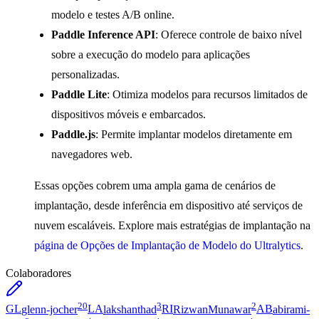
modelo e testes A/B online.
Paddle Inference API
: Oferece controle de baixo nível
sobre a execução do modelo para aplicações
personalizadas.
Paddle Lite
: Otimiza modelos para recursos limitados de
dispositivos móveis e embarcados.
Paddle.js
: Permite implantar modelos diretamente em
navegadores web.
Essas opções cobrem uma ampla gama de cenários de
implantação, desde inferência em dispositivo até serviços de
nuvem escaláveis. Explore mais estratégias de implantação na
página de Opções de Implantação de Modelo do Ultralytics
.
Colaboradores
20
3
2
GL
glenn-jocher
LA
lakshanthad
RI
RizwanMunawar
AB
abirami-