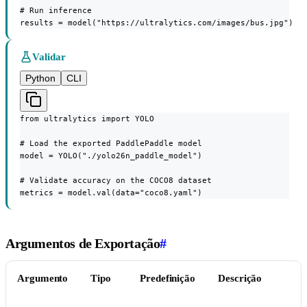
# Run inference

results = model("https://ultralytics.com/images/bus.jpg")
Validar
Python
CLI
from ultralytics import YOLO

# Load the exported PaddlePaddle model

model = YOLO("./yolo26n_paddle_model")

# Validate accuracy on the COCO8 dataset

metrics = model.val(data="coco8.yaml")
Argumentos de Exportação
#
Argumento
Tipo
Predefinição
Descrição