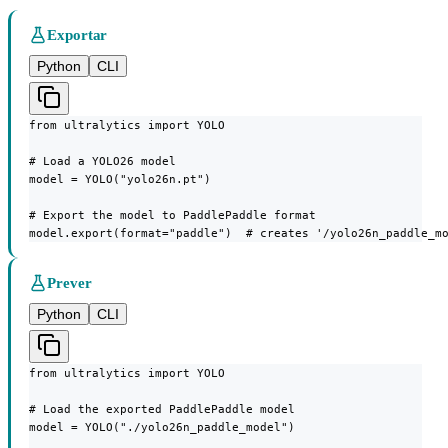
Exportar
Python
CLI
from ultralytics import YOLO

# Load a YOLO26 model

model = YOLO("yolo26n.pt")

# Export the model to PaddlePaddle format

model.export(format="paddle")  # creates '/yolo26n_paddle_m
Prever
Python
CLI
from ultralytics import YOLO

# Load the exported PaddlePaddle model

model = YOLO("./yolo26n_paddle_model")
