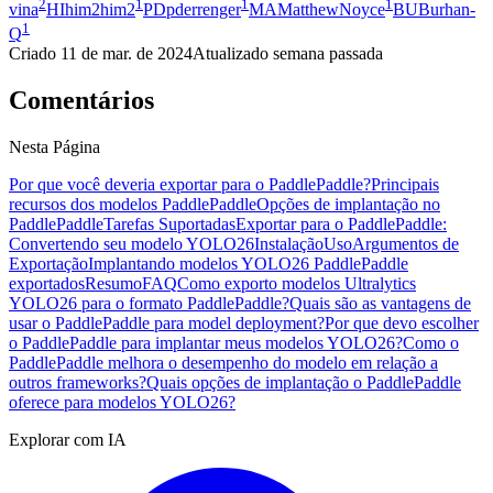
2
1
1
1
vina
HI
him2him2
PD
pderrenger
MA
MatthewNoyce
BU
Burhan-
1
Q
Criado
11 de mar. de 2024
Atualizado
semana passada
Comentários
Nesta Página
Por que você deveria exportar para o PaddlePaddle?
Principais
recursos dos modelos PaddlePaddle
Opções de implantação no
PaddlePaddle
Tarefas Suportadas
Exportar para o PaddlePaddle:
Convertendo seu modelo YOLO26
Instalação
Uso
Argumentos de
Exportação
Implantando modelos YOLO26 PaddlePaddle
exportados
Resumo
FAQ
Como exporto modelos Ultralytics
YOLO26 para o formato PaddlePaddle?
Quais são as vantagens de
usar o PaddlePaddle para model deployment?
Por que devo escolher
o PaddlePaddle para implantar meus modelos YOLO26?
Como o
PaddlePaddle melhora o desempenho do modelo em relação a
outros frameworks?
Quais opções de implantação o PaddlePaddle
oferece para modelos YOLO26?
Explorar com IA