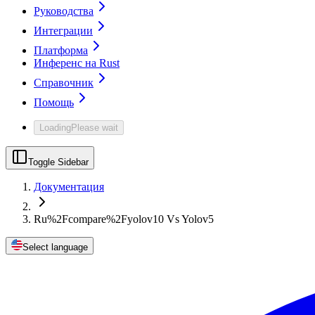
Руководства
Интеграции
Платформа
Инференс на Rust
Справочник
Помощь
Loading
Please wait
Toggle Sidebar
Документация
Ru%2Fcompare%2Fyolov10 Vs Yolov5
Select language