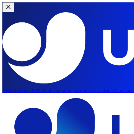
YOLO Vision 2026:
Глобальное мероприятие по vision AI возвра
Перейти к основному содержимому