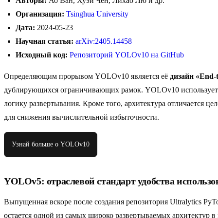
Авторы:
Ао Ван, Хуэй Чен, Лихао Лю и др.
Организация:
Tsinghua University
Дата:
2024-05-23
Научная статья:
arXiv:2405.14458
Исходный код:
Репозиторий YOLOv10 на GitHub
Определяющим прорывом YOLOv10 является её
дизайн «End-
дублирующихся ограничивающих рамок. YOLOv10 использует со
логику развертывания. Кроме того, архитектура отличается ц
для снижения вычислительной избыточности.
Узнай больше о YOLOv10
YOLOv5: отраслевой стандарт удобства использ
Выпущенная вскоре после создания репозитория Ultralytics P
остается одной из самых широко развертываемых архитектур в 