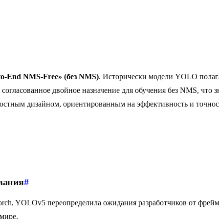
to-End NMS-Free» (без NMS)
. Исторически модели YOLO полаг
гласованное двойное назначение для обучения без NMS, что з
елостным дизайном, ориентированным на эффективность и точно
ования
#
yTorch, YOLOv5 переопределила ожидания разработчиков от фре
мире.