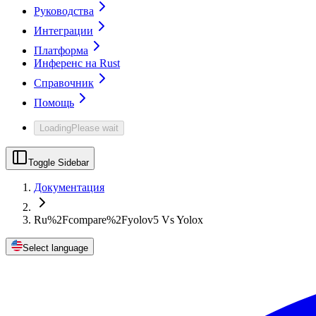
Руководства
Интеграции
Платформа
Инференс на Rust
Справочник
Помощь
Loading
Please wait
Toggle Sidebar
Документация
Ru%2Fcompare%2Fyolov5 Vs Yolox
Select language