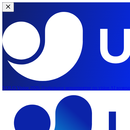
YOLO Vision 2026:
Глобальное мероприятие по vision AI возвра
Перейти к основному содержимому