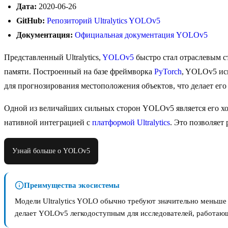
Дата:
2020-06-26
GitHub:
Репозиторий Ultralytics YOLOv5
Документация:
Официальная документация YOLOv5
Представленный Ultralytics,
YOLOv5
быстро стал отраслевым с
памяти. Построенный на базе фреймворка
PyTorch
, YOLOv5 исп
для прогнозирования местоположения объектов, что делает ег
Одной из величайших сильных сторон YOLOv5 является его хо
нативной интеграцией с
платформой Ultralytics
. Это позволяет
Узнай больше о YOLOv5
Преимущества экосистемы
Модели Ultralytics YOLO обычно требуют значительно меньше
делает YOLOv5 легкодоступным для исследователей, работающ