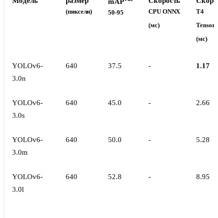
Модель
размер
Скорость
Скоро
mAP
(пиксели)
CPU ONNX
T4
50-95
(мс)
Tensor
(мс)
YOLOv6-
640
37.5
-
1.17
3.0n
YOLOv6-
640
45.0
-
2.66
3.0s
YOLOv6-
640
50.0
-
5.28
3.0m
YOLOv6-
640
52.8
-
8.95
3.0l