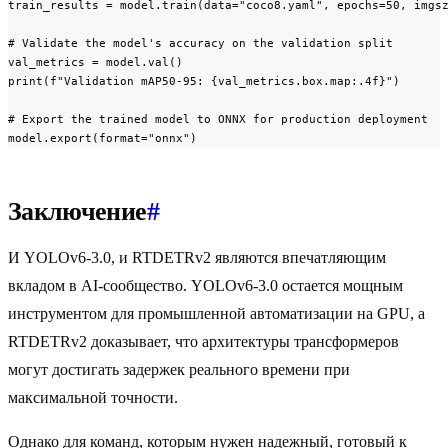
train_results = model.train(data="coco8.yaml", epochs=50, imgsz
# Validate the model's accuracy on the validation split

val_metrics = model.val()

print(f"Validation mAP50-95: {val_metrics.box.map:.4f}")

# Export the trained model to ONNX for production deployment

model.export(format="onnx")
Заключение
#
И YOLOv6-3.0, и RTDETRv2 являются впечатляющим
вкладом в AI-сообщество. YOLOv6-3.0 остается мощным
инструментом для промышленной автоматизации на GPU, а
RTDETRv2 доказывает, что архитектуры трансформеров
могут достигать задержек реального времени при
максимальной точности.
Однако для команд, которым нужен надежный, готовый к