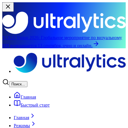
YOLO Vision 2026:
Глобальное мероприятие по визуальному
ИИ возвращается 13 сентября, очно и онлайн.
Перейти к основному содержимому
Поиск...
Главная
Быстрый старт
Главная
Режимы