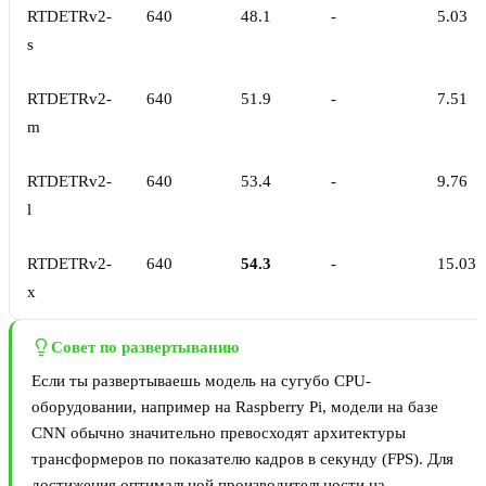
RTDETRv2-
640
48.1
-
5.03
s
RTDETRv2-
640
51.9
-
7.51
m
RTDETRv2-
640
53.4
-
9.76
l
RTDETRv2-
640
54.3
-
15.03
x
Совет по развертыванию
Если ты развертываешь модель на сугубо CPU-
оборудовании, например на Raspberry Pi, модели на базе
CNN обычно значительно превосходят архитектуры
трансформеров по показателю кадров в секунду (FPS). Для
достижения оптимальной производительности на