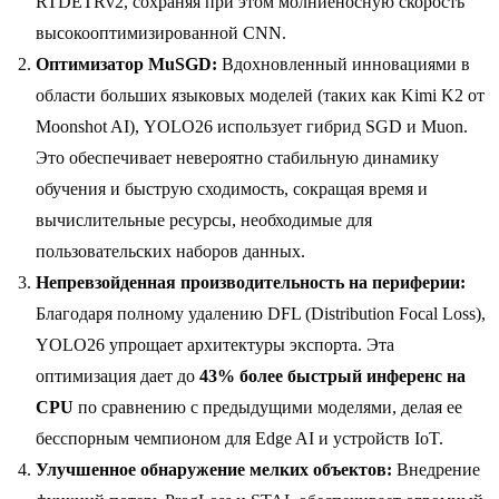
RTDETRv2, сохраняя при этом молниеносную скорость
высокооптимизированной CNN.
Оптимизатор MuSGD:
Вдохновленный инновациями в
области больших языковых моделей (таких как Kimi K2 от
Moonshot AI), YOLO26 использует гибрид SGD и Muon.
Это обеспечивает невероятно стабильную динамику
обучения и быструю сходимость, сокращая время и
вычислительные ресурсы, необходимые для
пользовательских наборов данных.
Непревзойденная производительность на периферии:
Благодаря полному удалению DFL (Distribution Focal Loss),
YOLO26 упрощает архитектуры экспорта. Эта
оптимизация дает до
43% более быстрый инференс на
CPU
по сравнению с предыдущими моделями, делая ее
бесспорным чемпионом для Edge AI и устройств IoT.
Улучшенное обнаружение мелких объектов:
Внедрение