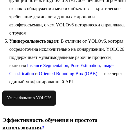
функций потерь ProgLoss и STAL обеспечивает огромный
скачок в обнаружении мелких объектов — критическое
требование для анализа данных с дронов и
аэрофотосъемки, с чем YOLOv6 исторически справлялась
с трудом.
Универсальность задач:
В отличие от YOLOv6, которая
сосредоточена исключительно на обнаружении, YOLO26
поддерживает мультимодальные рабочие процессы,
включая
Instance Segmentation
,
Pose Estimation
,
Image
Classification
и
Oriented Bounding Box (OBB)
— все через
единый унифицированный API.
Узнай больше о YOLO26
Эффективность обучения и простота
использования
#