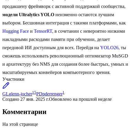
продакшену фреймворк с активной поддержкой сообщества,
модели Ultralytics YOLO
неизменно остаются лучшим
выбором. Бесшовная интеграция с такими платформами, как
Hugging Face
и
TensorRT
, в сочетании с невероятно низкими
накладными расходами памяти при обучении, делает
передовой ИИ доступным для всех. Перейдя на
YOLO26
, ты
сможешь использовать революционный оптимизатор MuSGD
и архитектуру без NMS для создания более быстрых, умных и
масштабируемых конвейеров компьютерного зрения.
Участники
15
1
GL
glenn-jocher
PD
pderrenger
Создано
27 янв. 2025 г.
Обновлено
на прошлой неделе
Комментарии
На этой странице