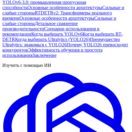
YOLOv6-3.0: промышленная пропускная
способность
Основные особенности архитектуры
Сильные и
слабые стороны
RTDETRv2: Трансформеры реального
времени
Основные особенности архитектуры
Сильные и
слабые стороны
Детальное сравнение
производительности
Сценарии использования и
рекомендации
Когда выбирать YOLOv6
Когда выбирать RT-
DETR
Когда выбирать Ultralytics (YOLO26)
Преимущество
Ultralytics: знакомься с YOLO26
Почему YOLO26 превосходит
конкурентов
Эффективность обучения и простота
использования
Заключение
Изучить с помощью ИИ