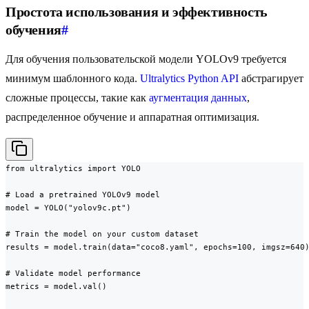
Простота использования и эффективность
обучения
#
Для обучения пользовательской модели YOLOv9 требуется
минимум шаблонного кода.
Ultralytics Python API
абстрагирует
сложные процессы, такие как
аугментация данных
,
распределенное обучение и аппаратная оптимизация.
from ultralytics import YOLO

# Load a pretrained YOLOv9 model

model = YOLO("yolov9c.pt")

# Train the model on your custom dataset

results = model.train(data="coco8.yaml", epochs=100, imgsz=640)
# Validate model performance

metrics = model.val()
