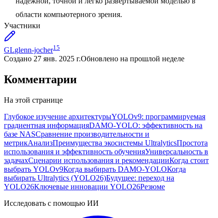
надежной, точной и легко развертываемой моделью в
области компьютерного зрения.
Участники
15
GL
glenn-jocher
Создано
27 янв. 2025 г.
Обновлено
на прошлой неделе
Комментарии
На этой странице
Глубокое изучение архитектуры
YOLOv9: программируемая
градиентная информация
DAMO-YOLO: эффективность на
базе NAS
Сравнение производительности и
метрик
Анализ
Преимущества экосистемы Ultralytics
Простота
использования и эффективность обучения
Универсальность в
задачах
Сценарии использования и рекомендации
Когда стоит
выбрать YOLOv9
Когда выбирать DAMO-YOLO
Когда
выбирать Ultralytics (YOLO26)
Будущее: переход на
YOLO26
Ключевые инновации YOLO26
Резюме
Исследовать с помощью ИИ