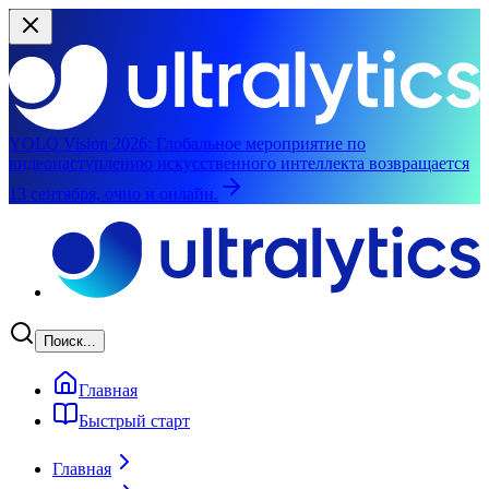
YOLO Vision 2026:
Глобальное мероприятие по
видеонаступлению искусственного интеллекта возвращается
13 сентября, очно и онлайн.
Перейти к основному содержимому
Поиск...
Главная
Быстрый старт
Главная