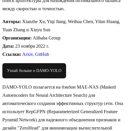
поиск архитектуры для нахождения оптимального баланса
между скоростью и точностью.
Авторы:
Xianzhe Xu, Yiqi Jiang, Weihua Chen, Yilun Huang,
Yuan Zhang и Xiuyu Sun
Организация:
Alibaba Group
Дата:
23 ноября 2022 г.
Ссылки:
Arxiv
,
GitHub
Узнай больше о DAMO-YOLO
DAMO-YOLO полагается на бэкбон MAE-NAS (Masked
Autoencoders for Neural Architecture Search) для
автоматического создания эффективных структур сети. Она
использует RepGFPN (Reparameterized Generalized Feature
Pyramid Network) для надежного объединения признаков и
дизайн "ZeroHead" для минимизации вычислительной