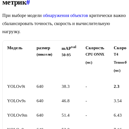
метрик
#
При выборе модели
обнаружения объектов
критически важно
сбалансировать точность, скорость и вычислительную
нагрузку.
val
Модель
размер
Скорость
Скорос
mAP
(пиксели)
CPU ONNX
T4
50-95
(мс)
TensorR
(мс)
YOLOv9t
640
38.3
-
2.3
YOLOv9s
640
46.8
-
3.54
YOLOv9m
640
51.4
-
6.43