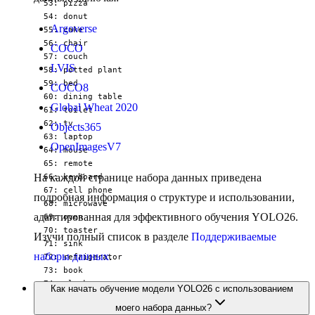
  53: pizza

  54: donut

Argoverse
  55: cake

  56: chair

COCO
  57: couch

LVIS
  58: potted plant

  59: bed

COCO8
  60: dining table

Global Wheat 2020
  61: toilet

  62: tv

Objects365
  63: laptop

OpenImagesV7
  64: mouse

  65: remote

На каждой странице набора данных приведена
  66: keyboard

  67: cell phone

подробная информация о структуре и использовании,
  68: microwave

адаптированная для эффективного обучения YOLO26.
  69: oven

  70: toaster

Изучи полный список в разделе
Поддерживаемые
  71: sink

наборы данных
.
  72: refrigerator

  73: book

  74: clock

Как начать обучение модели YOLO26 с использованием
  75: vase

моего набора данных?
  76: scissors
