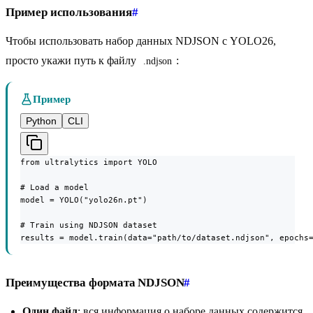
Пример использования
#
Чтобы использовать набор данных NDJSON с YOLO26,
просто укажи путь к файлу
:
.ndjson
Пример
Python
CLI
from ultralytics import YOLO

# Load a model

model = YOLO("yolo26n.pt")

# Train using NDJSON dataset

results = model.train(data="path/to/dataset.ndjson", epochs
Преимущества формата NDJSON
#
Один файл
: вся информация о наборе данных содержится