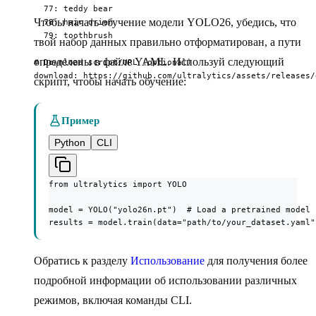
  77: teddy bear

Чтобы начать обучение модели YOLO26, убедись, что
  78: hair drier

  79: toothbrush

твой набор данных правильно отформатирован, а пути
определены в файле YAML. Используй следующий
# Download script/URL (optional)

download: https://github.com/ultralytics/assets/releases/
скрипт, чтобы начать обучение:
Пример
Python
CLI
from ultralytics import YOLO

model = YOLO("yolo26n.pt")  # Load a pretrained model

results = model.train(data="path/to/your_dataset.yaml"
Обратись к разделу
Использование
для получения более
подробной информации об использовании различных
режимов, включая команды CLI.