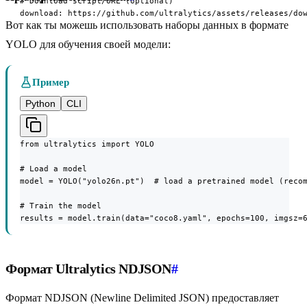
# Download script/URL (optional)

download: https://github.com/ultralytics/assets/releases/do
Вот как ты можешь использовать наборы данных в формате
YOLO для обучения своей модели:
Пример
Python
CLI
from ultralytics import YOLO

# Load a model

model = YOLO("yolo26n.pt")  # load a pretrained model (recom
# Train the model

results = model.train(data="coco8.yaml", epochs=100, imgsz=
Формат Ultralytics NDJSON
#
Формат NDJSON (Newline Delimited JSON) предоставляет