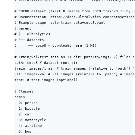
# COCO8 dataset (first 8 images from COCO train2017) by U
# Documentation: https://docs.ultralytics.com/datasets/de
# Example usage: yolo train data=coco8.yaml

# parent

# ├── ultralytics

# └── datasets

#     └── coco8 ← downloads here (1 MB)

# Train/val/test sets as 1) dir: path/to/imgs, 2) file: p
path: coco8 # dataset root dir

train: images/train # train images (relative to 'path') 4 
val: images/val # val images (relative to 'path') 4 images
test: # test images (optional)

# Classes

names:

  0: person

  1: bicycle

  2: car

  3: motorcycle

  4: airplane

  5: bus
