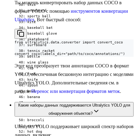
Ты можешь конвертировать набор данных COCO в
  30: skis

  31: snowboard

формат YOLO с помощью
инструментов конвертации
  32: sports ball

Ultralytics
. Вот быстрый способ:
  33: kite

  34: baseball bat

  35: baseball glove

  36: skateboard

from ultralytics.data.converter import convert_coco

  37: surfboard

  38: tennis racket

convert_coco(labels_dir="path/to/coco/annotations/")
  39: bottle

  40: wine glass

Этот код преобразует твои аннотации COCO в формат
  41: cup

  42: fork

YOLO, обеспечивая бесшовную интеграцию с моделями
  43: knife

Ultralytics YOLO. Дополнительные сведения см. в
  44: spoon

разделе
Перенос или конвертация форматов меток
.
  45: bowl

  46: banana

  47: apple

Какие наборы данных поддерживаются Ultralytics YOLO для
  48: sandwich

обнаружения объектов?
  49: orange

  50: broccoli

  51: carrot

Ultralytics YOLO поддерживает широкий спектр наборов
  52: hot dog

данных, включая: