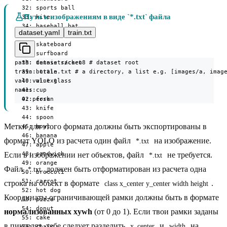
  32: sports ball

Пути к изображениям в виде `*.txt` файла
  33: kite

  34: baseball bat

dataset.yaml
train.txt
  35: baseball glove

  36: skateboard

  37: surfboard

path: datasets/coco8 # dataset root

  38: tennis racket

train: train.txt # a directory, a list e.g. [images/a, image
  39: bottle

val: val.txt

  40: wine glass

names:

  41: cup

  0: person
  42: fork

  43: knife

  44: spoon

Метки для этого формата должны быть экспортированы в
  45: bowl

  46: banana

формат YOLO из расчета один файл
на изображение.
*.txt
  47: apple

  48: sandwich

Если в изображении нет объектов, файл
не требуется.
*.txt
  49: orange

Файл
должен быть отформатирован из расчета одна
*.txt
  50: broccoli

  51: carrot

строка на объект в формате
.
class x_center y_center width height
  52: hot dog

Координаты ограничивающей рамки должны быть в формате
  53: pizza

  54: donut

нормализованных xywh
(от 0 до 1). Если твои рамки заданы
  55: cake

в пикселях, тебе следует разделить
и
на
x_center
width
  56: chair
