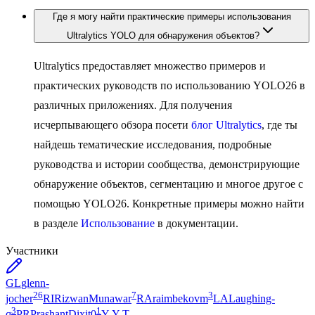
Где я могу найти практические примеры использования
Ultralytics YOLO для обнаружения объектов?
Ultralytics предоставляет множество примеров и
практических руководств по использованию YOLO26 в
различных приложениях. Для получения
исчерпывающего обзора посети
блог Ultralytics
, где ты
найдешь тематические исследования, подробные
руководства и истории сообщества, демонстрирующие
обнаружение объектов, сегментацию и многое другое с
помощью YOLO26. Конкретные примеры можно найти
в разделе
Использование
в документации.
Участники
GL
glenn-
26
7
3
jocher
RI
RizwanMunawar
RA
raimbekovm
LA
Laughing-
3
1
q
PR
PrashantDixit0
Y-
Y-T-