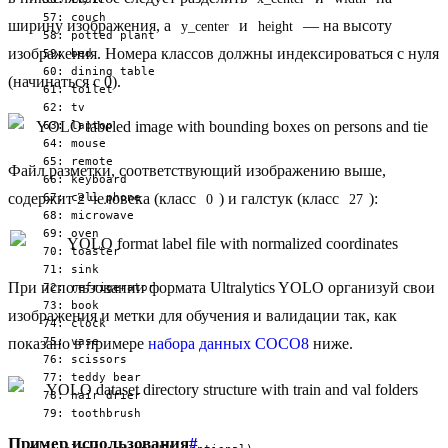
  57: couch

ширину изображения, а
и
— на высоту
y_center
height
  58: potted plant

изображения. Номера классов должны индексироваться с нуля
  59: bed

  60: dining table

(начинаться с 0).
  61: toilet

  62: tv

  63: laptop

  64: mouse

  65: remote

Файл разметки, соответствующий изображению выше,
  66: keyboard

  67: cell phone

содержит 2 человека (класс
) и галстук (класс
):
0
27
  68: microwave

  69: oven

  70: toaster

  71: sink

При использовании формата Ultralytics YOLO организуй свои
  72: refrigerator

  73: book

изображения и метки для обучения и валидации так, как
  74: clock

  75: vase

показано в примере
набора данных COCO8
ниже.
  76: scissors

  77: teddy bear

  78: hair drier

  79: toothbrush

Пример использования
#