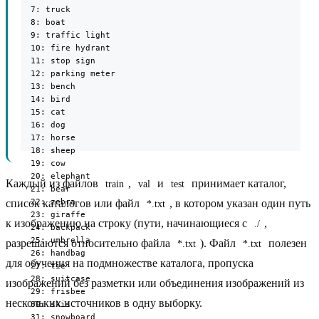
  7: truck

  8: boat

  9: traffic light

  10: fire hydrant

  11: stop sign

  12: parking meter

  13: bench

  14: bird

  15: cat

  16: dog

  17: horse

  18: sheep

  19: cow

  20: elephant

Каждый из файлов
,
и
принимает каталог,
train
val
test
  21: bear

  22: zebra

список каталогов или файл
, в котором указан один путь
*.txt
  23: giraffe

к изображению на строку (пути, начинающиеся с
,
./
  24: backpack

  25: umbrella

разрешаются относительно файла
). Файл
полезен
*.txt
*.txt
  26: handbag

для обучения на подмножестве каталога, пропуска
  27: tie

  28: suitcase

изображений без разметки или объединения изображений из
  29: frisbee

нескольких источников в одну выборку.
  30: skis

  31: snowboard
