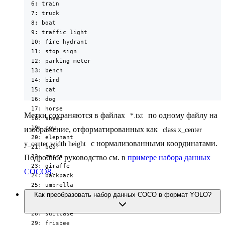
  6: train

  7: truck

  8: boat

  9: traffic light

  10: fire hydrant

  11: stop sign

  12: parking meter

  13: bench

  14: bird

  15: cat

  16: dog

  17: horse

Метки сохраняются в файлах
по одному файлу на
*.txt
  18: sheep

  19: cow

изображение, отформатированных как
class x_center 
  20: elephant

с нормализованными координатами.
y_center width height
  21: bear

  22: zebra

Подробное руководство см. в
примере набора данных
  23: giraffe

COCO8
.
  24: backpack

  25: umbrella

Как преобразовать набор данных COCO в формат YOLO?
  26: handbag

  27: tie

  28: suitcase

  29: frisbee
