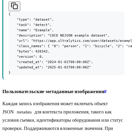
{

    "type": "dataset",

    "task": "detect",

    "name": "Example",

    "description": "COCO NDJSON example dataset",

    "url": "https://app.ultralytics.com/user/datasets/exampl
    "class_names": { "0": "person", "1": "bicycle", "2": "ca
    "bytes": 426342,

    "version": 0,

    "created_at": "2024-01-01T00:00:00Z",

    "updated_at": "2025-01-01T00:00:00Z"

}
Пользовательские метаданные изображения
#
Каждая запись изображения может включать объект
JSON
для контекста приложения, такого как
metadata
условия съемки, идентификаторы оборудования или статус
проверки. Поддерживаются вложенные значения. При