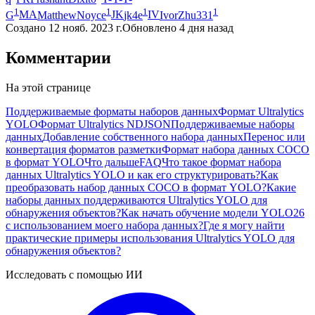
1
1
1
1
G
MA
MatthewNoyce
JK
jk4e
IV
IvorZhu331
Создано
12 нояб. 2023 г.
Обновлено
4 дня назад
Комментарии
На этой странице
Поддерживаемые форматы наборов данных
Формат Ultralytics
YOLO
Формат Ultralytics NDJSON
Поддерживаемые наборы
данных
Добавление собственного набора данных
Перенос или
конвертация форматов разметки
Формат набора данных COCO
в формат YOLO
Что дальше
FAQ
Что такое формат набора
данных Ultralytics YOLO и как его структурировать?
Как
преобразовать набор данных COCO в формат YOLO?
Какие
наборы данных поддерживаются Ultralytics YOLO для
обнаружения объектов?
Как начать обучение модели YOLO26
с использованием моего набора данных?
Где я могу найти
практические примеры использования Ultralytics YOLO для
обнаружения объектов?
Исследовать с помощью ИИ