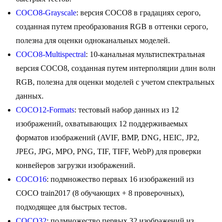
COCO8-Grayscale
: версия COCO8 в градациях серого,
созданная путем преобразования RGB в оттенки серого,
полезна для оценки одноканальных моделей.
COCO8-Multispectral
: 10-канальная мультиспектральная
версия COCO8, созданная путем интерполяции длин волн
RGB, полезна для оценки моделей с учетом спектральных
данных.
COCO12-Formats
: тестовый набор данных из 12
изображений, охватывающих 12 поддерживаемых
форматов изображений (AVIF, BMP, DNG, HEIC, JP2,
JPEG, JPG, MPO, PNG, TIF, TIFF, WebP) для проверки
конвейеров загрузки изображений.
COCO16
: подмножество первых 16 изображений из
COCO train2017 (8 обучающих + 8 проверочных),
подходящее для быстрых тестов.
COCO32
: подмножество первых 32 изображений из