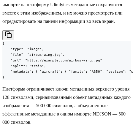
импорте на платформу Ultralytics метаданные сохраняются
вместе с этим изображением, и их можно просмотреть или
отредактировать на панели информации во весь экран.
{

    "type": "image",

    "file": "airbus-wing.jpg",

    "url": "https://example.com/airbus-wing.jpg",

    "split": "train",

    "metadata": { "aircraft": { "family": "A350", "section": "w
}
Платформа ограничивает ключи метаданных верхнего уровня
128 символами, сериализованный объект метаданных каждого
изображения — 500 000 символов, а объединенные
эффективные метаданные в одном импорте NDJSON — 500
000 символов.