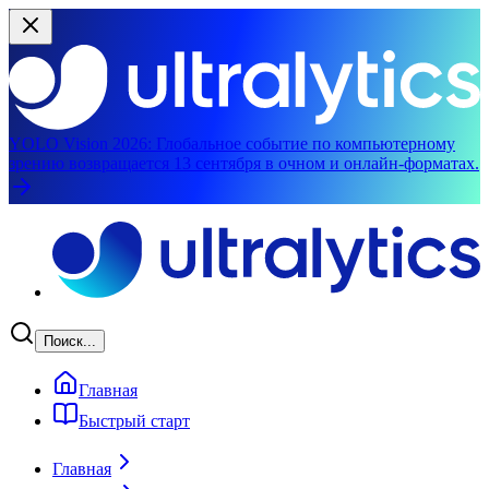
YOLO Vision 2026:
Глобальное событие по компьютерному
зрению возвращается 13 сентября в очном и онлайн-форматах.
Перейти к основному содержимому
Поиск...
Главная
Быстрый старт
Главная