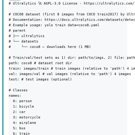
# Ultralytics 🚀 AGPL-3.0 License - https://ultralytics.com/l
# COCO8 dataset (first 8 images from COCO train2017) by Ultr
# Documentation: https://docs.ultralytics.com/datasets/detec
# Example usage: yolo train data=coco8.yaml

# parent

# ├── ultralytics

# └── datasets

#     └── coco8 ← downloads here (1 MB)

# Train/val/test sets as 1) dir: path/to/imgs, 2) file: path
path: coco8 # dataset root dir

train: images/train # train images (relative to 'path') 4 im
val: images/val # val images (relative to 'path') 4 images

test: # test images (optional)

# Classes

names:

  0: person

  1: bicycle

  2: car

  3: motorcycle

  4: airplane

  5: bus

  6: train
