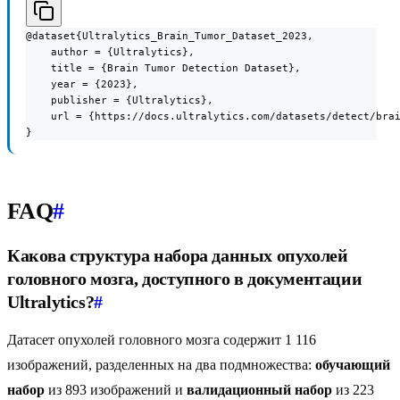
@dataset{Ultralytics_Brain_Tumor_Dataset_2023,

    author = {Ultralytics},

    title = {Brain Tumor Detection Dataset},

    year = {2023},

    publisher = {Ultralytics},

    url = {https://docs.ultralytics.com/datasets/detect/brai
}
FAQ
#
Какова структура набора данных опухолей
головного мозга, доступного в документации
Ultralytics?
#
Датасет опухолей головного мозга содержит 1 116
изображений, разделенных на два подмножества:
обучающий
набор
из 893 изображений и
валидационный набор
из 223