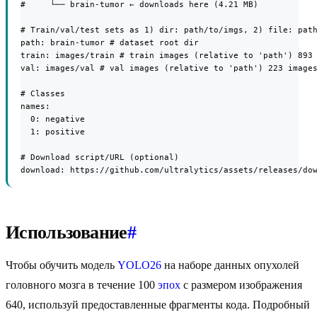
#     └── brain-tumor ← downloads here (4.21 MB)

# Train/val/test sets as 1) dir: path/to/imgs, 2) file: path
path: brain-tumor # dataset root dir

train: images/train # train images (relative to 'path') 893 
val: images/val # val images (relative to 'path') 223 images
# Classes

names:

  0: negative

  1: positive

# Download script/URL (optional)

download: https://github.com/ultralytics/assets/releases/do
Использование
#
Чтобы обучить модель
YOLO26
на наборе данных опухолей
головного мозга в течение 100
эпох
с размером изображения
640, используй предоставленные фрагменты кода. Подробный