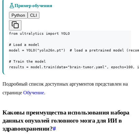
Пример обучения
Python
CLI
from ultralytics import YOLO

# Load a model

model = YOLO("yolo26n.pt")  # load a pretrained model (recom
# Train the model

results = model.train(data="brain-tumor.yaml", epochs=100, 
Подробный список доступных аргументов представлен на
странице
Обучение
.
Каковы преимущества использования набора
данных опухолей головного мозга для ИИ в
здравоохранении?
#