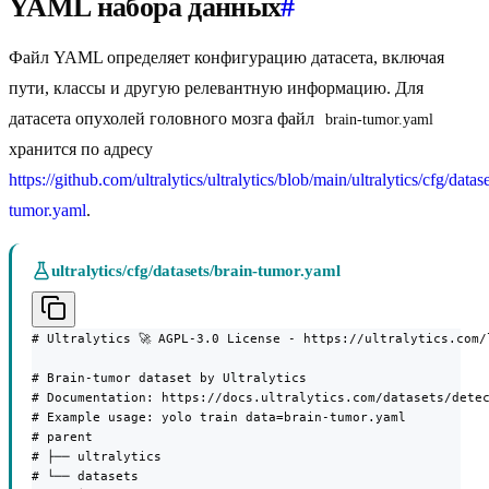
YAML набора данных
#
Файл YAML определяет конфигурацию датасета, включая
пути, классы и другую релевантную информацию. Для
датасета опухолей головного мозга файл
brain-tumor.yaml
хранится по адресу
https://github.com/ultralytics/ultralytics/blob/main/ultralytics/cfg/datas
tumor.yaml
.
ultralytics/cfg/datasets/brain-tumor.yaml
# Ultralytics 🚀 AGPL-3.0 License - https://ultralytics.com/l
# Brain-tumor dataset by Ultralytics

# Documentation: https://docs.ultralytics.com/datasets/detec
# Example usage: yolo train data=brain-tumor.yaml

# parent

# ├── ultralytics

# └── datasets
