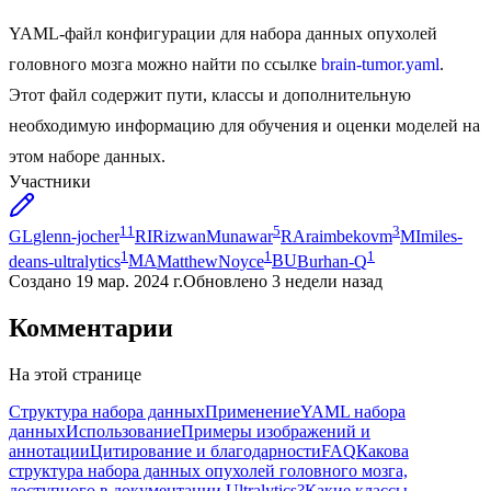
YAML-файл конфигурации для набора данных опухолей
головного мозга можно найти по ссылке
brain-tumor.yaml
.
Этот файл содержит пути, классы и дополнительную
необходимую информацию для обучения и оценки моделей на
этом наборе данных.
Участники
11
5
3
GL
glenn-jocher
RI
RizwanMunawar
RA
raimbekovm
MI
miles-
1
1
1
deans-ultralytics
MA
MatthewNoyce
BU
Burhan-Q
Создано
19 мар. 2024 г.
Обновлено
3 недели назад
Комментарии
На этой странице
Структура набора данных
Применение
YAML набора
данных
Использование
Примеры изображений и
аннотации
Цитирование и благодарности
FAQ
Какова
структура набора данных опухолей головного мозга,
доступного в документации Ultralytics?
Какие классы