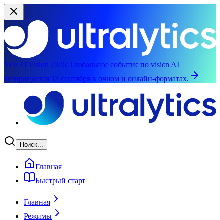
YOLO Vision 2026:
Глобальное событие по vision AI
возвращается 13 сентября в очном и онлайн-форматах.
Перейти к основному содержимому
Поиск...
Главная
Быстрый старт
Главная
Режимы