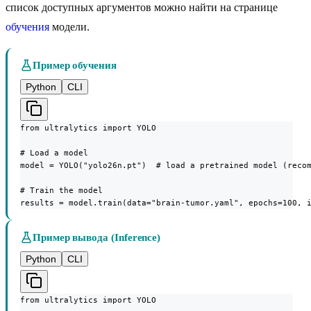
список доступных аргументов можно найти на странице
обучения
модели.
Пример обучения
Python
CLI
from ultralytics import YOLO

# Load a model

model = YOLO("yolo26n.pt")  # load a pretrained model (recom
# Train the model

results = model.train(data="brain-tumor.yaml", epochs=100, 
Пример вывода (Inference)
Python
CLI
from ultralytics import YOLO
