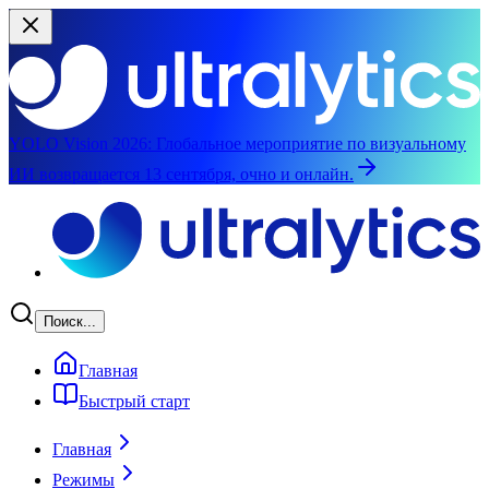
YOLO Vision 2026:
Глобальное мероприятие по визуальному
ИИ возвращается 13 сентября, очно и онлайн.
Перейти к основному содержимому
Поиск...
Главная
Быстрый старт
Главная
Режимы