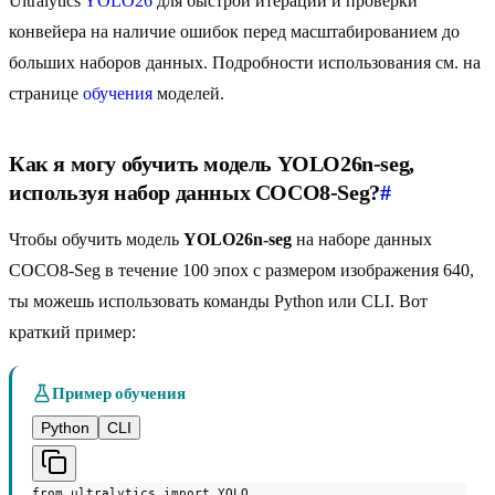
Ultralytics
YOLO26
для быстрой итерации и проверки
конвейера на наличие ошибок перед масштабированием до
больших наборов данных. Подробности использования см. на
странице
обучения
моделей.
Как я могу обучить модель YOLO26n-seg,
используя набор данных COCO8-Seg?
#
Чтобы обучить модель
YOLO26n-seg
на наборе данных
COCO8-Seg в течение 100 эпох с размером изображения 640,
ты можешь использовать команды Python или CLI. Вот
краткий пример:
Пример обучения
Python
CLI
from ultralytics import YOLO
