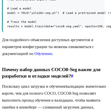
# Load a model

model = YOLO("yolo26n-seg.pt")  # Load a pretrained model (r
# Train the model

results = model.train(data="coco8-seg.yaml", epochs=100, im
Для подробного объяснения доступных аргументов и
параметров конфигурации ты можешь ознакомиться с
документацией по
Обучению
.
Почему набор данных COCO8-Seg важен для
разработки и отладки моделей?
#
Поскольку цикл загрузки и обучения/валидации значительно
короче, чем для полного COCO, COCO8-Seg позволяет
выполнить проход обучения и валидации, чтобы выявить
ошибки в конвейере — сломанный загрузчик данных,