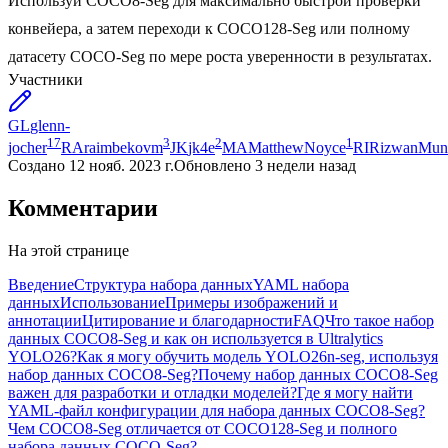
Используй COCO8-Seg для максимально быстрой проверки
конвейера, а затем переходи к COCO128-Seg или полному
датасету COCO-Seg по мере роста уверенности в результатах.
Участники
GL
glenn-
17
3
2
1
jocher
RA
raimbekovm
JK
jk4e
MA
MatthewNoyce
RI
RizwanMun
Создано
12 нояб. 2023 г.
Обновлено
3 недели назад
Комментарии
На этой странице
Введение
Структура набора данных
YAML набора
данных
Использование
Примеры изображений и
аннотации
Цитирование и благодарности
FAQ
Что такое набор
данных COCO8-Seg и как он используется в Ultralytics
YOLO26?
Как я могу обучить модель YOLO26n-seg, используя
набор данных COCO8-Seg?
Почему набор данных COCO8-Seg
важен для разработки и отладки моделей?
Где я могу найти
YAML-файл конфигурации для набора данных COCO8-Seg?
Чем COCO8-Seg отличается от COCO128-Seg и полного
набора данных COCO-Seg?