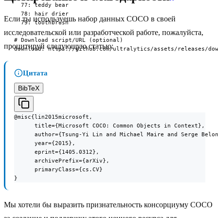
  77: teddy bear

  78: hair drier

Если ты используешь набор данных COCO в своей
  79: toothbrush

исследовательской или разработческой работе, пожалуйста,
# Download script/URL (optional)

процитируй следующую статью:
download: https://github.com/ultralytics/assets/releases/do
Цитата
BibTeX
@misc{lin2015microsoft,

      title={Microsoft COCO: Common Objects in Context},

      author={Tsung-Yi Lin and Michael Maire and Serge Belon
      year={2015},

      eprint={1405.0312},

      archivePrefix={arXiv},

      primaryClass={cs.CV}

}
Мы хотели бы выразить признательность консорциуму COCO