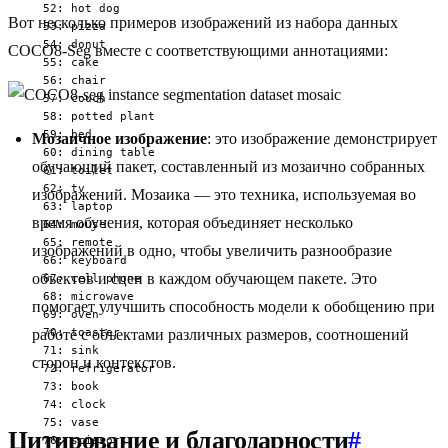
  52: hot dog

Вот несколько примеров изображений из набора данных
  53: pizza

  54: donut

COCO8-Seg вместе с соответствующими аннотациями:
  55: cake

  56: chair

  57: couch

  58: potted plant

  59: bed

Мозаичное изображение
: это изображение демонстрирует
  60: dining table

обучающий пакет, составленный из мозаично собранных
  61: toilet

  62: tv

изображений. Мозаика — это техника, используемая во
  63: laptop

время обучения, которая объединяет несколько
  64: mouse

  65: remote

изображений в одно, чтобы увеличить разнообразие
  66: keyboard

объектов и сцен в каждом обучающем пакете. Это
  67: cell phone

  68: microwave

помогает улучшить способность модели к обобщению при
  69: oven

  70: toaster

работе с объектами различных размеров, соотношений
  71: sink

сторон и контекстов.
  72: refrigerator

  73: book

  74: clock

  75: vase

Цитирование и благодарности
#
  76: scissors
