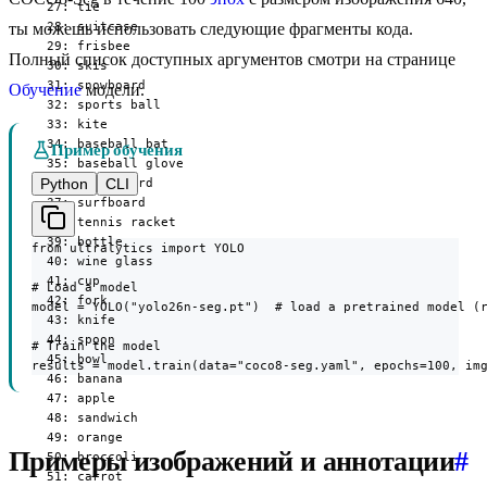
  27: tie

  28: suitcase

ты можешь использовать следующие фрагменты кода.
  29: frisbee

Полный список доступных аргументов смотри на странице
  30: skis

  31: snowboard

Обучение
модели.
  32: sports ball

  33: kite

  34: baseball bat

Пример обучения
  35: baseball glove

Python
CLI
  36: skateboard

  37: surfboard

  38: tennis racket

  39: bottle

from ultralytics import YOLO

  40: wine glass

  41: cup

# Load a model

  42: fork

model = YOLO("yolo26n-seg.pt")  # load a pretrained model (r
  43: knife

  44: spoon

# Train the model

  45: bowl

results = model.train(data="coco8-seg.yaml", epochs=100, im
  46: banana

  47: apple

  48: sandwich

  49: orange

Примеры изображений и аннотации
#
  50: broccoli

  51: carrot
