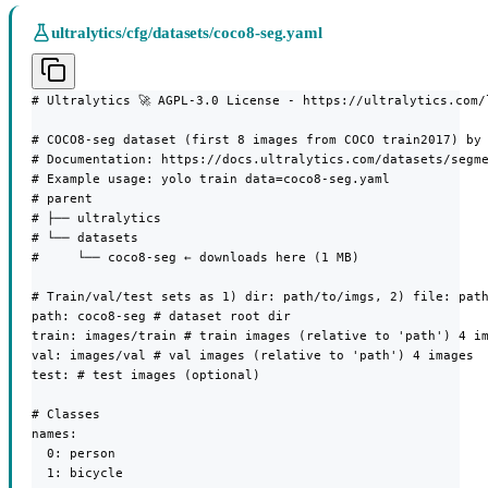
ultralytics/cfg/datasets/coco8-seg.yaml
# Ultralytics 🚀 AGPL-3.0 License - https://ultralytics.com/l
# COCO8-seg dataset (first 8 images from COCO train2017) by 
# Documentation: https://docs.ultralytics.com/datasets/segme
# Example usage: yolo train data=coco8-seg.yaml

# parent

# ├── ultralytics

# └── datasets

#     └── coco8-seg ← downloads here (1 MB)

# Train/val/test sets as 1) dir: path/to/imgs, 2) file: path
path: coco8-seg # dataset root dir

train: images/train # train images (relative to 'path') 4 im
val: images/val # val images (relative to 'path') 4 images

test: # test images (optional)

# Classes

names:

  0: person

  1: bicycle
