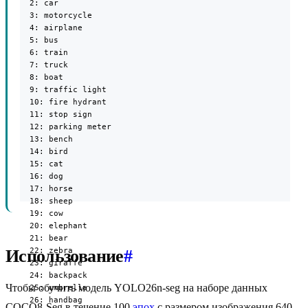
  2: car

  3: motorcycle

  4: airplane

  5: bus

  6: train

  7: truck

  8: boat

  9: traffic light

  10: fire hydrant

  11: stop sign

  12: parking meter

  13: bench

  14: bird

  15: cat

  16: dog

  17: horse

  18: sheep

  19: cow

  20: elephant

  21: bear

  22: zebra

Использование
#
  23: giraffe

  24: backpack

Чтобы обучить модель YOLO26n-seg на наборе данных
  25: umbrella

  26: handbag

COCO8-Seg в течение 100
эпох
с размером изображения 640,