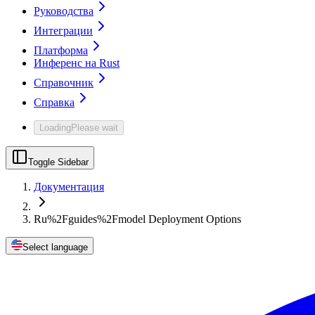
Руководства
Интеграции
Платформа
Инференс на Rust
Справочник
Справка
Loading
Please wait
Toggle Sidebar
Документация
Ru%2Fguides%2Fmodel Deployment Options
Select language