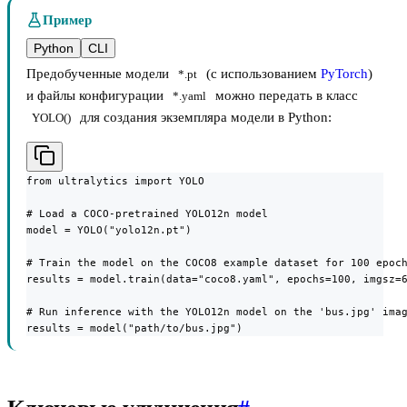
Пример
Python
CLI
Предобученные модели
(с использованием
PyTorch
)
*.pt
и файлы конфигурации
можно передать в класс
*.yaml
для создания экземпляра модели в Python:
YOLO()
from ultralytics import YOLO

# Load a COCO-pretrained YOLO12n model

model = YOLO("yolo12n.pt")

# Train the model on the COCO8 example dataset for 100 epoch
results = model.train(data="coco8.yaml", epochs=100, imgsz=6
# Run inference with the YOLO12n model on the 'bus.jpg' imag
results = model("path/to/bus.jpg")