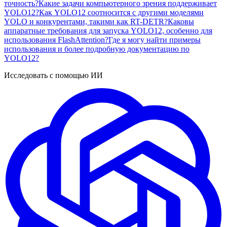
точность?
Какие задачи компьютерного зрения поддерживает
YOLO12?
Как YOLO12 соотносится с другими моделями
YOLO и конкурентами, такими как RT-DETR?
Каковы
аппаратные требования для запуска YOLO12, особенно для
использования FlashAttention?
Где я могу найти примеры
использования и более подробную документацию по
YOLO12?
Исследовать с помощью ИИ