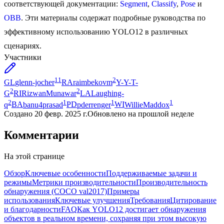
соответствующей документации:
Segment
,
Classify
,
Pose
и
OBB
. Эти материалы содержат подробные руководства по
эффективному использованию YOLO12 в различных
сценариях.
Участники
11
2
GL
glenn-jocher
RA
raimbekovm
Y-
Y-T-
2
2
G
RI
RizwanMunawar
LA
Laughing-
2
1
1
1
q
BA
banu4prasad
PD
pderrenger
WI
WillieMaddox
Создано
20 февр. 2025 г.
Обновлено
на прошлой неделе
Комментарии
На этой странице
Обзор
Ключевые особенности
Поддерживаемые задачи и
режимы
Метрики производительности
Производительность
обнаружения (COCO val2017)
Примеры
использования
Ключевые улучшения
Требования
Цитирование
и благодарности
FAQ
Как YOLO12 достигает обнаружения
объектов в реальном времени, сохраняя при этом высокую