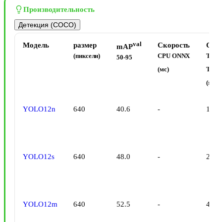
Производительность
Детекция (COCO)
val
Модель
размер
Скорость
Ско
mAP
(пиксели)
CPU ONNX
T4
50-95
(мс)
Tens
(мс)
YOLO12n
640
40.6
-
1.64
YOLO12s
640
48.0
-
2.61
YOLO12m
640
52.5
-
4.86