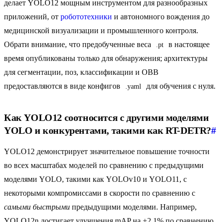
делает YOLO12 мощным инструментом для разнообразных
приложений, от
робототехники
и автономного вождения до
медицинской визуализации и промышленного контроля.
Обрати внимание, что предобученные веса
в настоящее
.pt
время опубликованы только для обнаружения; архитектуры
для сегментации, поз, классификации и OBB
предоставляются в виде конфигов
для обучения с нуля.
.yaml
Как YOLO12 соотносится с другими моделями
YOLO и конкурентами, такими как RT-DETR?
#
YOLO12 демонстрирует значительное повышение точности
во всех масштабах моделей по сравнению с предыдущими
моделями YOLO, такими как YOLOv10 и YOLO11, с
некоторыми компромиссами в скорости по сравнению с
самыми быстрыми
предыдущими моделями. Например,
YOLO12n достигает улучшения mAP на +2,1% по сравнению