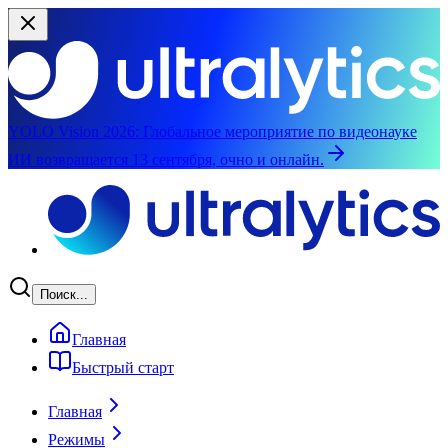
YOLO Vision 2026:
Глобальное мероприятие по видеонауке
ИИ возвращается 13 сентября, очно и онлайн.
Перейти к основному содержимому
Поиск...
Главная
Быстрый старт
Главная
Режимы