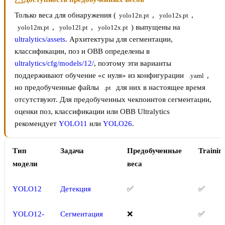
Только веса для обнаружения (
,
,
yolo12n.pt
yolo12s.pt
,
,
) выпущены на
yolo12m.pt
yolo12l.pt
yolo12x.pt
ultralytics/assets
. Архитектуры для сегментации,
классификации, поз и OBB определены в
ultralytics/cfg/models/12/
, поэтому эти варианты
поддерживают обучение «с нуля» из конфигурации
,
.yaml
но предобученные файлы
для них в настоящее время
.pt
отсутствуют. Для предобученных чекпоинтов сегментации,
оценки поз, классификации или OBB Ultralytics
рекомендует
YOLO11
или
YOLO26
.
Тип
Задача
Предобученные
Trainin
модели
веса
YOLO12
Детекция
✅
✅
YOLO12-
Сегментация
❌
✅