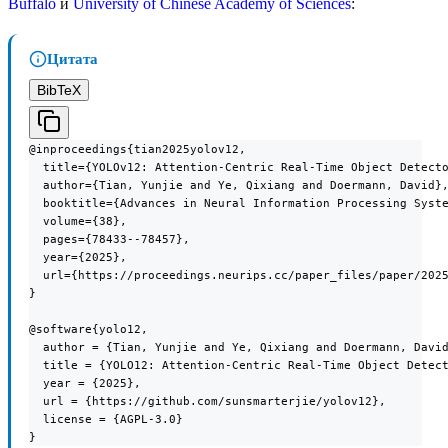
Buffalo
и
University of Chinese Academy of Sciences
:
Цитата
BibTeX
@inproceedings{tian2025yolov12,

  title={YOLOv12: Attention-Centric Real-Time Object Detecto
  author={Tian, Yunjie and Ye, Qixiang and Doermann, David},
  booktitle={Advances in Neural Information Processing Syste
  volume={38},

  pages={78433--78457},

  year={2025},

  url={https://proceedings.neurips.cc/paper_files/paper/2025
}

@software{yolo12,

  author = {Tian, Yunjie and Ye, Qixiang and Doermann, David
  title = {YOLO12: Attention-Centric Real-Time Object Detect
  year = {2025},

  url = {https://github.com/sunsmarterjie/yolov12},

  license = {AGPL-3.0}

}