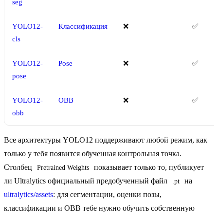
seg
YOLO12-
Классификация
❌
✅
cls
YOLO12-
Pose
❌
✅
pose
YOLO12-
OBB
❌
✅
obb
Все архитектуры YOLO12 поддерживают любой режим, как
только у тебя появится обученная контрольная точка.
Столбец
показывает только то, публикует
Pretrained Weights
ли Ultralytics официальный предобученный файл
на
.pt
ultralytics/assets
: для сегментации, оценки позы,
классификации и OBB тебе нужно обучить собственную