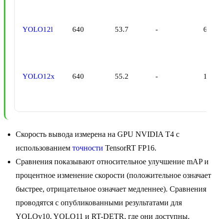
YOLO12l
640
53.7
-
6.77
YOLO12x
640
55.2
-
11.7
Скорость вывода измерена на GPU NVIDIA T4 с
использованием
точности
TensorRT FP16.
Сравнения показывают относительное улучшение mAP и
процентное изменение скорости (положительное означает
быстрее, отрицательное означает медленнее). Сравнения
проводятся с опубликованными результатами для
YOLOv10, YOLO11 и RT-DETR, где они доступны.