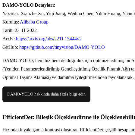
DAMO-YOLO Detayları:
Yazarlar: Xianzhe Xu, Yiqi Jiang, Weihua Chen, Yilun Huang, Yuan
Kuruluş:
Alibaba Group
Tarih: 23-11-2022
Arxiv:
https://arxiv.org/abs/2211.15444v2
GitHub:
https://github.com/tinyvision/DAMO-YOLO
DAMO-YOLO, hem hız hem de doğruluk için optimize edilmiş bir Sinir
(Yeniden Parametrelendirilmiş Genelleştirilmiş Özellik Piramit Ağı) t
Optimal Taşıma Ataması) ve damıtma iyileştirmesinden faydalanarak, 
DAMO-YOLO hakkında daha fazla bilgi edin
EfficientDet: Bileşik Ölçeklendirme ile Ölçeklenebili
Hız odaklı yaklaşımla kontrast oluşturan EfficientDet, çeşitli hesaplam