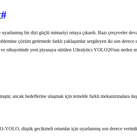
t
#
 uyarlanmış bir dizi güçlü mimariyi ortaya çıkardı. Bazı çerçeveler deva
roblemine çözüm getirmede farklı yaklaşımlar sergileyen iki son derece 
ak ve nihayetinde yeni piyasaya sürülen Ultralytics YOLO26'nın neden 
mıştır, ancak hedeflerine ulaşmak için temelde farklı mekanizmalara day
MO-YOLO, düşük gecikmeli ortamlar için uyarlanmış son derece verimli 