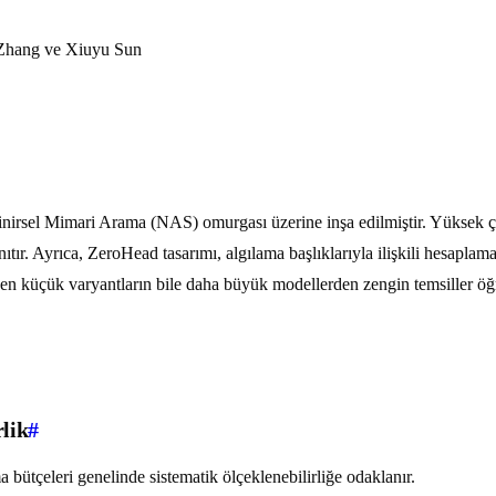
 Zhang ve Xiuyu Sun
sel Mimari Arama (NAS) omurgası üzerine inşa edilmiştir. Yüksek çıka
anıtır. Ayrıca, ZeroHead tasarımı, algılama başlıklarıyla ilişkili hesap
en küçük varyantların bile daha büyük modellerden zengin temsiller öğ
rlik
#
a bütçeleri genelinde sistematik ölçeklenebilirliğe odaklanır.