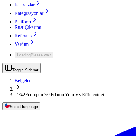
Kılavuzlar
Entegrasyonlar
Platform
Rust Çıkarımı
Referans
Yardım
Loading
Please wait
Toggle Sidebar
Belgeler
Tr%2Fcompare%2Fdamo Yolo Vs Efficientdet
Select language