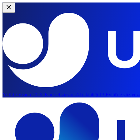
YOLO Vision 2026:
Küresel vizyon AI etkinliği 13 Eylül'de yüz yüze
Ana içeriğe atla