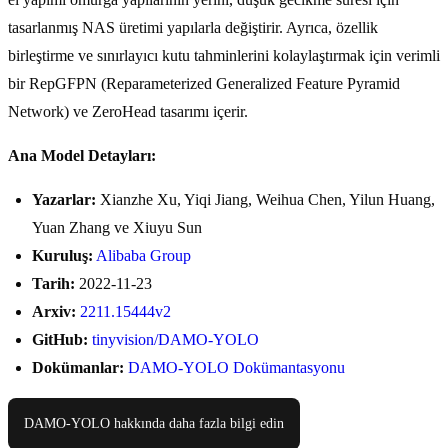
tasarlanmış NAS üretimi yapılarla değiştirir. Ayrıca, özellik
birleştirme ve sınırlayıcı kutu tahminlerini kolaylaştırmak için verimli
bir RepGFPN (Reparameterized Generalized Feature Pyramid
Network) ve ZeroHead tasarımı içerir.
Ana Model Detayları:
Yazarlar:
Xianzhe Xu, Yiqi Jiang, Weihua Chen, Yilun Huang,
Yuan Zhang ve Xiuyu Sun
Kuruluş:
Alibaba Group
Tarih:
2022-11-23
Arxiv:
2211.15444v2
GitHub:
tinyvision/DAMO-YOLO
Dokümanlar:
DAMO-YOLO Dokümantasyonu
DAMO-YOLO hakkında daha fazla bilgi edin