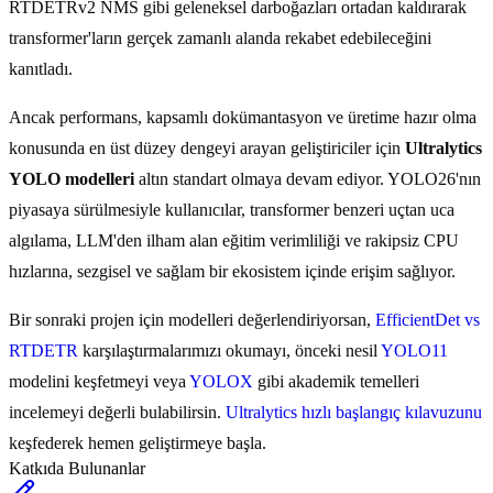
RTDETRv2 NMS gibi geleneksel darboğazları ortadan kaldırarak
transformer'ların gerçek zamanlı alanda rekabet edebileceğini
kanıtladı.
Ancak performans, kapsamlı dokümantasyon ve üretime hazır olma
konusunda en üst düzey dengeyi arayan geliştiriciler için
Ultralytics
YOLO modelleri
altın standart olmaya devam ediyor. YOLO26'nın
piyasaya sürülmesiyle kullanıcılar, transformer benzeri uçtan uca
algılama, LLM'den ilham alan eğitim verimliliği ve rakipsiz CPU
hızlarına, sezgisel ve sağlam bir ekosistem içinde erişim sağlıyor.
Bir sonraki projen için modelleri değerlendiriyorsan,
EfficientDet vs
RTDETR
karşılaştırmalarımızı okumayı, önceki nesil
YOLO11
modelini keşfetmeyi veya
YOLOX
gibi akademik temelleri
incelemeyi değerli bulabilirsin.
Ultralytics hızlı başlangıç kılavuzunu
keşfederek hemen geliştirmeye başla.
Katkıda Bulunanlar