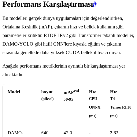
Performans Karşılaştırması
#
Bu modelleri gerçek dünya uygulamaları için değerlendirirken,
Ortalama Kesinlik (mAP), çıkarım hızı ve bellek kullanımı gibi
parametreler kritiktir. RTDETRv2 gibi Transformer tabanlı modeller,
DAMO-YOLO gibi hafif CNN'lere kıyasla eğitim ve çıkarım
sırasında genellikle daha yüksek CUDA bellek ihtiyacı duyar.
Aşağıda performans metriklerinin ayrıntılı bir karşılaştırması yer
almaktadır.
val
Model
boyut
Hız
Hız
mAP
(piksel)
CPU
T4
50-95
ONNX
TensorRT10
(ms)
(ms)
DAMO-
640
42.0
-
2.32