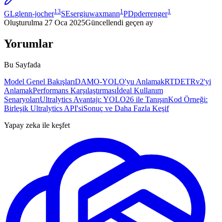
13
1
1
GL
glenn-jocher
SE
sergiuwaxmann
PD
pderrenger
Oluşturulma
27 Oca 2025
Güncellendi
geçen ay
Yorumlar
Bu Sayfada
Model Genel Bakışları
DAMO-YOLO'yu Anlamak
RTDETRv2'yi
Anlamak
Performans Karşılaştırması
İdeal Kullanım
Senaryoları
Ultralytics Avantajı: YOLO26 ile Tanışın
Kod Örneği:
Birleşik Ultralytics API'si
Sonuç ve Daha Fazla Keşif
Yapay zeka ile keşfet