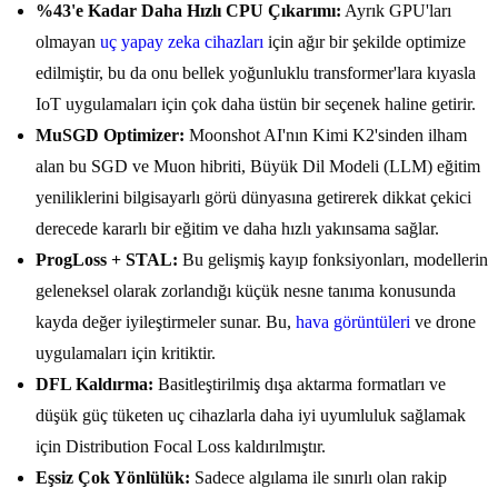
%43'e Kadar Daha Hızlı CPU Çıkarımı:
Ayrık GPU'ları
olmayan
uç yapay zeka cihazları
için ağır bir şekilde optimize
edilmiştir, bu da onu bellek yoğunluklu transformer'lara kıyasla
IoT uygulamaları için çok daha üstün bir seçenek haline getirir.
MuSGD Optimizer:
Moonshot AI'nın Kimi K2'sinden ilham
alan bu SGD ve Muon hibriti, Büyük Dil Modeli (LLM) eğitim
yeniliklerini bilgisayarlı görü dünyasına getirerek dikkat çekici
derecede kararlı bir eğitim ve daha hızlı yakınsama sağlar.
ProgLoss + STAL:
Bu gelişmiş kayıp fonksiyonları, modellerin
geleneksel olarak zorlandığı küçük nesne tanıma konusunda
kayda değer iyileştirmeler sunar. Bu,
hava görüntüleri
ve drone
uygulamaları için kritiktir.
DFL Kaldırma:
Basitleştirilmiş dışa aktarma formatları ve
düşük güç tüketen uç cihazlarla daha iyi uyumluluk sağlamak
için Distribution Focal Loss kaldırılmıştır.
Eşsiz Çok Yönlülük:
Sadece algılama ile sınırlı olan rakip