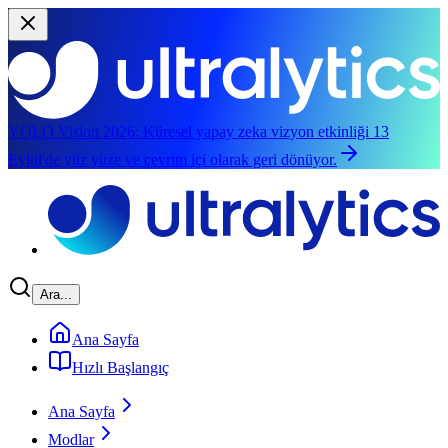
YOLO Vision 2026:
Küresel yapay zeka vizyon etkinliği 13
Eylül'de yüz yüze ve çevrim içi olarak geri dönüyor.
Ana içeriğe atla
Ara...
Ana Sayfa
Hızlı Başlangıç
Ana Sayfa
Modlar