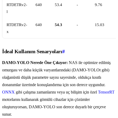
RTDETRv2-
640
53.4
-
9.76
l
RTDETRv2-
640
54.3
-
15.03
x
İdeal Kullanım Senaryoları
#
DAMO-YOLO Nerede Öne Çıkıyor:
NAS ile optimize edilmiş
omurgası ve daha küçük varyantlarındaki (DAMO-YOLOt gibi)
olağanüstü düşük parametre sayısı sayesinde, oldukça kısıtlı
donanımlar üzerinde konuşlandırma için son derece uygundur.
ONNX
gibi çalışma zamanlarını veya uç bilişim için özel
TensorRT
motorlarını kullanarak gömülü cihazlar için çözümler
oluşturuyorsan, DAMO-YOLO son derece duyarlı bir çerçeve
sunar.