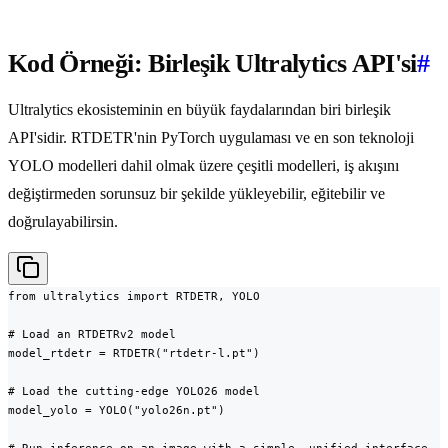
Kod Örneği: Birleşik Ultralytics API'si
#
Ultralytics ekosisteminin en büyük faydalarından biri birleşik
API'sidir. RTDETR'nin PyTorch uygulaması ve en son teknoloji
YOLO modelleri dahil olmak üzere çeşitli modelleri, iş akışını
değiştirmeden sorunsuz bir şekilde yükleyebilir, eğitebilir ve
doğrulayabilirsin.
from ultralytics import RTDETR, YOLO

# Load an RTDETRv2 model

model_rtdetr = RTDETR("rtdetr-l.pt")

# Load the cutting-edge YOLO26 model

model_yolo = YOLO("yolo26n.pt")
