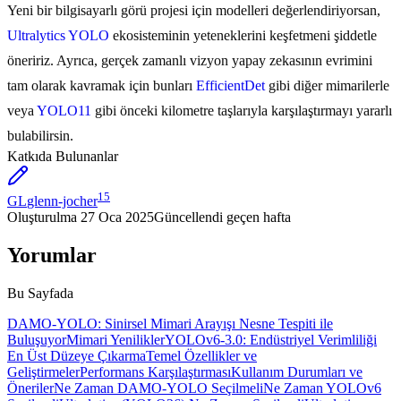
Yeni bir bilgisayarlı görü projesi için modelleri değerlendiriyorsan,
Ultralytics YOLO
ekosisteminin yeteneklerini keşfetmeni şiddetle
öneririz. Ayrıca, gerçek zamanlı vizyon yapay zekasının evrimini
tam olarak kavramak için bunları
EfficientDet
gibi diğer mimarilerle
veya
YOLO11
gibi önceki kilometre taşlarıyla karşılaştırmayı yararlı
bulabilirsin.
Katkıda Bulunanlar
15
GL
glenn-jocher
Oluşturulma
27 Oca 2025
Güncellendi
geçen hafta
Yorumlar
Bu Sayfada
DAMO-YOLO: Sinirsel Mimari Arayışı Nesne Tespiti ile
Buluşuyor
Mimari Yenilikler
YOLOv6-3.0: Endüstriyel Verimliliği
En Üst Düzeye Çıkarma
Temel Özellikler ve
Geliştirmeler
Performans Karşılaştırması
Kullanım Durumları ve
Öneriler
Ne Zaman DAMO-YOLO Seçilmeli
Ne Zaman YOLOv6