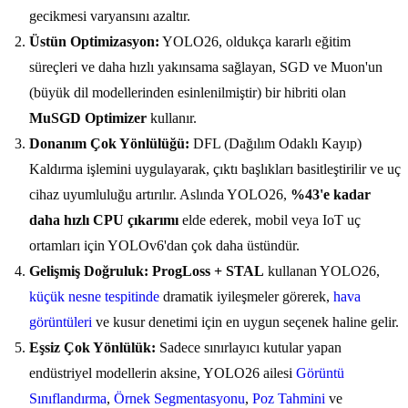
gecikmesi varyansını azaltır.
Üstün Optimizasyon:
YOLO26, oldukça kararlı eğitim
süreçleri ve daha hızlı yakınsama sağlayan, SGD ve Muon'un
(büyük dil modellerinden esinlenilmiştir) bir hibriti olan
MuSGD Optimizer
kullanır.
Donanım Çok Yönlülüğü:
DFL (Dağılım Odaklı Kayıp)
Kaldırma işlemini uygulayarak, çıktı başlıkları basitleştirilir ve uç
cihaz uyumluluğu artırılır. Aslında YOLO26,
%43'e kadar
daha hızlı CPU çıkarımı
elde ederek, mobil veya IoT uç
ortamları için YOLOv6'dan çok daha üstündür.
Gelişmiş Doğruluk:
ProgLoss + STAL
kullanan YOLO26,
küçük nesne tespitinde
dramatik iyileşmeler görerek,
hava
görüntüleri
ve kusur denetimi için en uygun seçenek haline gelir.
Eşsiz Çok Yönlülük:
Sadece sınırlayıcı kutular yapan
endüstriyel modellerin aksine, YOLO26 ailesi
Görüntü
Sınıflandırma
,
Örnek Segmentasyonu
,
Poz Tahmini
ve