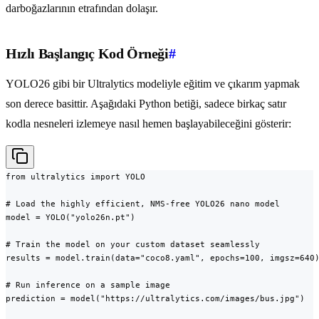
darboğazlarının etrafından dolaşır.
Hızlı Başlangıç Kod Örneği
#
YOLO26 gibi bir Ultralytics modeliyle eğitim ve çıkarım yapmak
son derece basittir. Aşağıdaki Python betiği, sadece birkaç satır
kodla nesneleri izlemeye nasıl hemen başlayabileceğini gösterir:
from ultralytics import YOLO

# Load the highly efficient, NMS-free YOLO26 nano model

model = YOLO("yolo26n.pt")

# Train the model on your custom dataset seamlessly

results = model.train(data="coco8.yaml", epochs=100, imgsz=640)
# Run inference on a sample image

prediction = model("https://ultralytics.com/images/bus.jpg")
