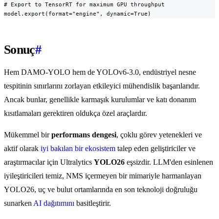
# Export to TensorRT for maximum GPU throughput

model.export(format="engine", dynamic=True)
Sonuç
#
Hem DAMO-YOLO hem de YOLOv6-3.0, endüstriyel nesne
tespitinin sınırlarını zorlayan etkileyici mühendislik başarılarıdır.
Ancak bunlar, genellikle karmaşık kurulumlar ve katı donanım
kısıtlamaları gerektiren oldukça özel araçlardır.
Mükemmel bir
performans dengesi
, çoklu görev yetenekleri ve
aktif olarak
iyi bakılan bir ekosistem
talep eden geliştiriciler ve
araştırmacılar için Ultralytics
YOLO26
eşsizdir. LLM'den esinlenen
iyileştiricileri temiz, NMS içermeyen bir mimariyle harmanlayan
YOLO26, uç ve bulut ortamlarında en son teknoloji doğruluğu
sunarken
AI dağıtımını
basitleştirir.