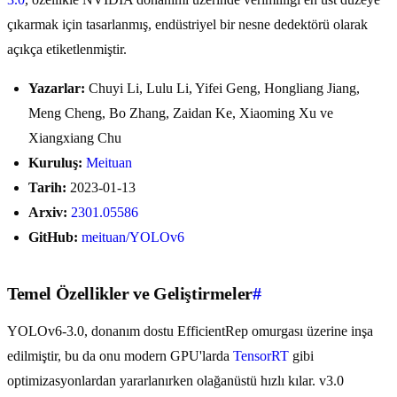
çıkarmak için tasarlanmış, endüstriyel bir nesne dedektörü olarak
açıkça etiketlenmiştir.
Yazarlar:
Chuyi Li, Lulu Li, Yifei Geng, Hongliang Jiang,
Meng Cheng, Bo Zhang, Zaidan Ke, Xiaoming Xu ve
Xiangxiang Chu
Kuruluş:
Meituan
Tarih:
2023-01-13
Arxiv:
2301.05586
GitHub:
meituan/YOLOv6
Temel Özellikler ve Geliştirmeler
#
YOLOv6-3.0, donanım dostu EfficientRep omurgası üzerine inşa
edilmiştir, bu da onu modern GPU'larda
TensorRT
gibi
optimizasyonlardan yararlanırken olağanüstü hızlı kılar. v3.0