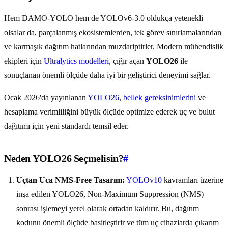
Hem DAMO-YOLO hem de YOLOv6-3.0 oldukça yetenekli
olsalar da, parçalanmış ekosistemlerden, tek görev sınırlamalarından
ve karmaşık dağıtım hatlarından muzdariptirler. Modern mühendislik
ekipleri için
Ultralytics modelleri
, çığır açan
YOLO26
ile
sonuçlanan önemli ölçüde daha iyi bir geliştirici deneyimi sağlar.
Ocak 2026'da yayınlanan
YOLO26
,
bellek gereksinimlerini
ve
hesaplama verimliliğini büyük ölçüde optimize ederek uç ve bulut
dağıtımı için yeni standardı temsil eder.
Neden YOLO26 Seçmelisin?
#
Uçtan Uca NMS-Free Tasarım:
YOLOv10
kavramları üzerine
inşa edilen YOLO26, Non-Maximum Suppression (NMS)
sonrası işlemeyi yerel olarak ortadan kaldırır. Bu, dağıtım
kodunu önemli ölçüde basitleştirir ve tüm uç cihazlarda çıkarım