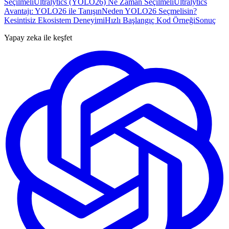
Seçilmeli
Ultralytics (YOLO26) Ne Zaman Seçilmeli
Ultralytics
Avantajı: YOLO26 ile Tanışın
Neden YOLO26 Seçmelisin?
Kesintisiz Ekosistem Deneyimi
Hızlı Başlangıç Kod Örneği
Sonuç
Yapay zeka ile keşfet