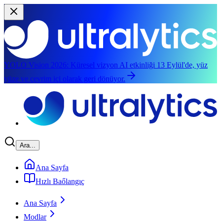
YOLO Vision 2026:
Küresel vizyon AI etkinliği 13 Eylül'de, yüz
yüze ve çevrim içi olarak geri dönüyor.
Ana içeriğe atla
Ara...
Ana Sayfa
Hızlı Baőlangıç
Ana Sayfa
Modlar