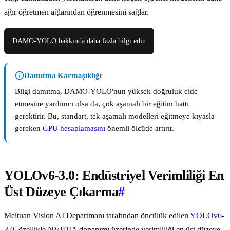
ağır öğretmen ağlarından öğrenmesini sağlar.
DAMO-YOLO hakkında daha fazla bilgi edin
Damıtma Karmaşıklığı
Bilgi damıtma, DAMO-YOLO'nun yüksek doğruluk elde
etmesine yardımcı olsa da, çok aşamalı bir eğitim hattı
gerektirir. Bu, standart, tek aşamalı modelleri eğitmeye kıyasla
gereken
GPU hesaplamasını
önemli ölçüde artırır.
YOLOv6-3.0: Endüstriyel Verimliliği En
Üst Düzeye Çıkarma
#
Meituan Vision AI Departmanı tarafından öncülük edilen
YOLOv6-
3.0
, özellikle NVIDIA donanımı üzerinde verimliliği en üst düzeye