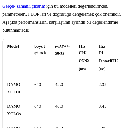
Gerçek zamanlı çıkarım
için bu modelleri değerlendirirken,
parametreleri, FLOP'ları ve doğruluğu dengelemek çok önemlidir.
Aşağıda performanslarını karşılaştıran ayrıntılı bir değerlendirme
bulunmaktadır.
val
Model
boyut
Hız
Hız
mAP
(piksel)
CPU
T4
50-95
ONNX
TensorRT10
(ms)
(ms)
DAMO-
640
42.0
-
2.32
YOLOt
DAMO-
640
46.0
-
3.45
YOLOs